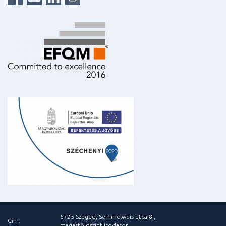
6725 Szeged, Semmelweis utca 8 ,
Cím:
magasföldszint irodasor