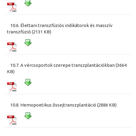
10.6. Élettani transzfúziós indikátorok és masszív
transzfúzió (2131 KB)
10.7. A vércsoportok szerepe transzplantációkban (3664
KB)
10.8. Hemopoetikus őssejtranszplantáció (2886 KB)