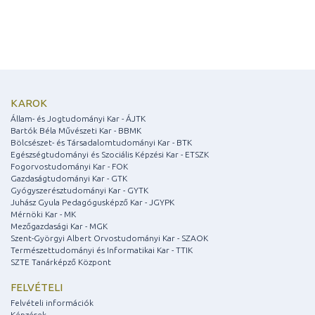
KAROK
Állam- és Jogtudományi Kar - ÁJTK
Bartók Béla Művészeti Kar - BBMK
Bölcsészet- és Társadalomtudományi Kar - BTK
Egészségtudományi és Szociális Képzési Kar - ETSZK
Fogorvostudományi Kar - FOK
Gazdaságtudományi Kar - GTK
Gyógyszerésztudományi Kar - GYTK
Juhász Gyula Pedagógusképző Kar - JGYPK
Mérnöki Kar - MK
Mezőgazdasági Kar - MGK
Szent-Györgyi Albert Orvostudományi Kar - SZAOK
Természettudományi és Informatikai Kar - TTIK
SZTE Tanárképző Központ
FELVÉTELI
Felvételi információk
Képzések