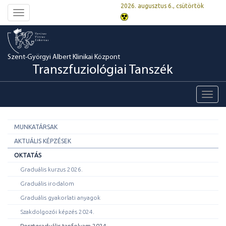
2026. augusztus 6., csütörtök
Toggle
navigation
Szent-Györgyi Albert Klinikai Központ
Transzfuziológiai Tanszék
Toggl
navig
MUNKATÁRSAK
AKTUÁLIS KÉPZÉSEK
OKTATÁS
Graduális kurzus 2026.
Graduális irodalom
Graduális gyakorlati anyagok
Szakdolgozói képzés 2024.
Posztgraduális tanfolyam 2024.