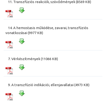
11. Transzfúziós reakciók, szövődmények (8569 KB)
14. A hemostasis működése, zavarai, transzfúziós
vonatkozásai (9977 KB)
7. Vérkészítmények (11066 KB)
9. A transzfúzió indikációi, ellenjavallatai (4973 KB)