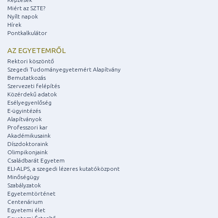
Miért az SZTE?
Nyílt napok
Hírek
Pontkalkulátor
AZ EGYETEMRŐL
Rektori köszöntő
Szegedi Tudományegyetemért Alapítvány
Bemutatkozás
Szervezeti felépítés
Közérdekű adatok
Esélyegyenlőség
E-ügyintézés
Alapítványok
Professzori kar
Akadémikusaink
Díszdoktoraink
Olimpikonjaink
Családbarát Egyetem
ELI-ALPS, a szegedi lézeres kutatóközpont
Minőségügy
Szabályzatok
Egyetemtörténet
Centenárium
Egyetemi élet