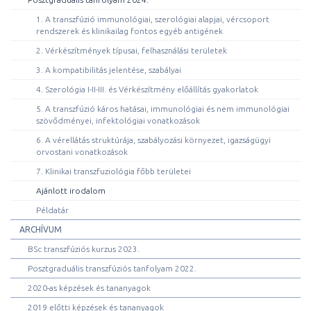
1. A transzfúzió immunológiai, szerológiai alapjai, vércsoport
rendszerek és klinikailag fontos egyéb antigének
2. Vérkészítmények típusai, felhasználási területek
3. A kompatibilitás jelentése, szabályai
4. Szerológia I-II-III. és Vérkészítmény előállítás gyakorlatok
5. A transzfúzió káros hatásai, immunológiai és nem immunológiai
szövődményei, infektológiai vonatkozások
6. A vérellátás struktúrája, szabályozási környezet, igazságügyi
orvostani vonatkozások
7. Klinikai transzfuziológia főbb területei
Ajánlott irodalom
Példatár
ARCHÍVUM
BSc transzfúziós kurzus 2023.
Posztgraduális transzfúziós tanfolyam 2022.
2020-as képzések és tananyagok
2019 előtti képzések és tananyagok