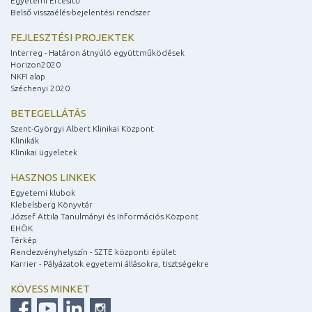
Egyetemi Értesítő
Belső visszaélés-bejelentési rendszer
FEJLESZTÉSI PROJEKTEK
Interreg - Határon átnyúló együttműködések
Horizon2020
NKFI alap
Széchenyi 2020
BETEGELLÁTÁS
Szent-Györgyi Albert Klinikai Központ
Klinikák
Klinikai ügyeletek
HASZNOS LINKEK
Egyetemi klubok
Klebelsberg Könyvtár
József Attila Tanulmányi és Információs Központ
EHÖK
Térkép
Rendezvényhelyszín - SZTE központi épület
Karrier - Pályázatok egyetemi állásokra, tisztségekre
KÖVESS MINKET