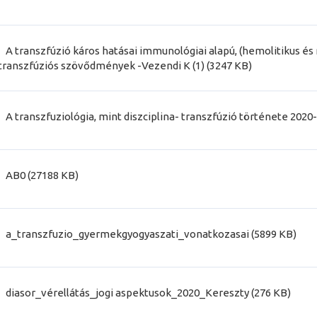
A transzfúzió káros hatásai immunológiai alapú, (hemolitikus 
transzfúziós szövődmények -Vezendi K (1) (3247 KB)
A transzfuziológia, mint diszciplina- transzfúzió története 2020
AB0 (27188 KB)
a_transzfuzio_gyermekgyogyaszati_vonatkozasai (5899 KB)
diasor_vérellátás_jogi aspektusok_2020_Kereszty (276 KB)