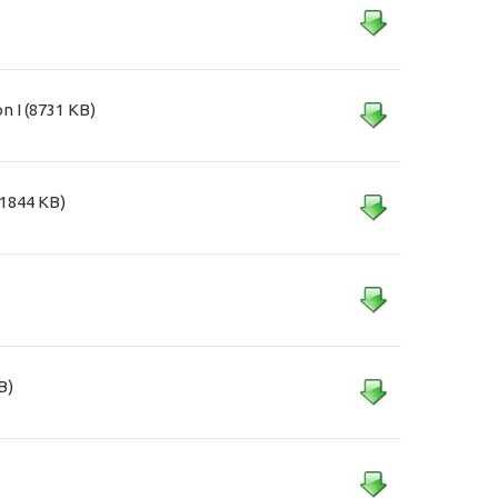
n I (8731 KB)
(1844 KB)
B)