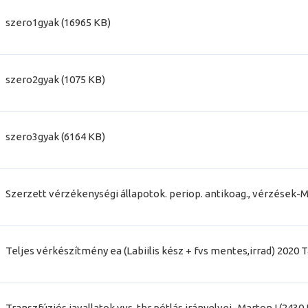
szero1gyak (16965 KB)
szero2gyak (1075 KB)
szero3gyak (6164 KB)
Szerzett vérzékenységi állapotok. periop. antikoag., vérzések-Ma
Teljes vérkészítmény ea (Labiilis kész + fvs mentes,irrad) 2020 T
Transzfúziós javallatok vvs, thr pótlás irányelvei -Marton I (2430