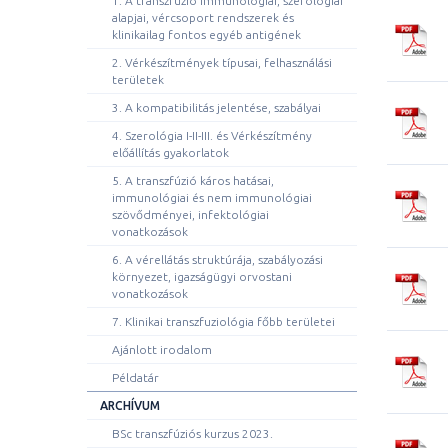
1. A transzfúzió immunológiai, szerológiai
alapjai, vércsoport rendszerek és
klinikailag fontos egyéb antigének
2. Vérkészítmények típusai, felhasználási
területek
3. A kompatibilitás jelentése, szabályai
4. Szerológia I-II-III. és Vérkészítmény
előállítás gyakorlatok
5. A transzfúzió káros hatásai,
immunológiai és nem immunológiai
szövődményei, infektológiai
vonatkozások
6. A vérellátás struktúrája, szabályozási
környezet, igazságügyi orvostani
vonatkozások
7. Klinikai transzfuziológia főbb területei
Ajánlott irodalom
Példatár
ARCHÍVUM
BSc transzfúziós kurzus 2023.