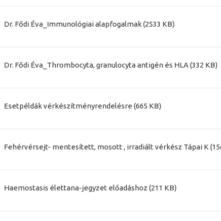
Dr. Fődi Éva_Immunológiai alapfogalmak (2533 KB)
Dr. Fődi Éva_Thrombocyta, granulocyta antigén és HLA (332 KB)
Esetpéldák vérkészítményrendelésre (665 KB)
Fehérvérsejt- mentesített, mosott , irradiált vérkész Tápai K (1
Haemostasis élettana-jegyzet előadáshoz (211 KB)