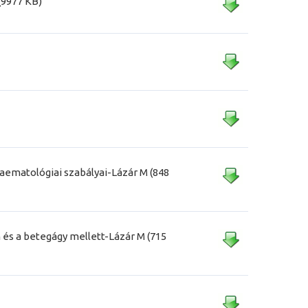
(9977 KB)
aematológiai szabályai-Lázár M (848
n és a betegágy mellett-Lázár M (715