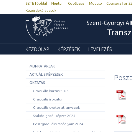
SZTE főoldal
Neptun
CooSpace
Modulo
Coursera for S
Közérdekű adatok
Szent-Györgyi Al
Transz
KEZDŐLAP
KÉPZÉSEK
LEVELEZÉS
MUNKATÁRSAK
AKTUÁLIS KÉPZÉSEK
Poszt
OKTATÁS
Graduális kurzus 2026.
Graduális irodalom
Graduális gyakorlati anyagok
Szakdolgozói képzés 2024.
Posztgraduális tanfolyam 2024.