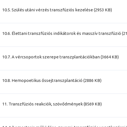
10.5. Szülés utáni vérzés transzfúziós kezelése (2953 KB)
10.6. Élettani transzfúziós indikátorok és masszív transzfúzió (2
10.7. A vércsoportok szerepe transzplantációkban (3664 KB)
10.8. Hemopoetikus őssejtranszplantáció (2886 KB)
11. Transzfúziós reakciók, szövődmények (8569 KB)