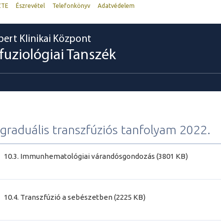
ZTE
Észrevétel
Telefonkönyv
Adatvédelem
bert Klinikai Központ
fuziológiai Tanszék
graduális transzfúziós tanfolyam 2022.
10.3. Immunhematológiai várandósgondozás (3801 KB)
10.4. Transzfúzió a sebészetben (2225 KB)