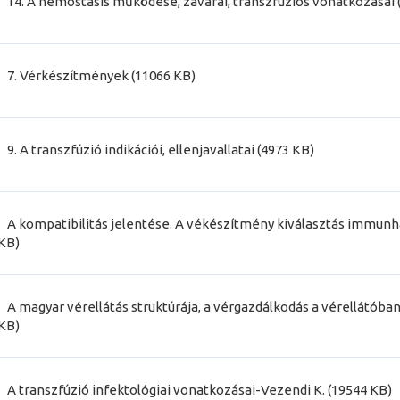
14. A hemostasis működése, zavarai, transzfúziós vonatkozásai 
7. Vérkészítmények (11066 KB)
9. A transzfúzió indikációi, ellenjavallatai (4973 KB)
A kompatibilitás jelentése. A vékészítmény kiválasztás immunh
KB)
A magyar vérellátás struktúrája, a vérgazdálkodás a vérellátóba
KB)
A transzfúzió infektológiai vonatkozásai-Vezendi K. (19544 KB)