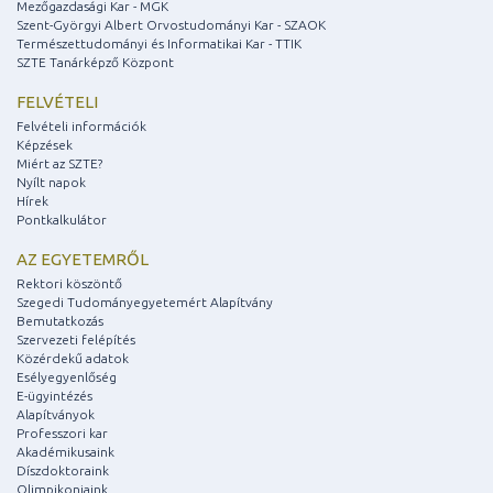
Mezőgazdasági Kar - MGK
Szent-Györgyi Albert Orvostudományi Kar - SZAOK
Természettudományi és Informatikai Kar - TTIK
SZTE Tanárképző Központ
FELVÉTELI
Felvételi információk
Képzések
Miért az SZTE?
Nyílt napok
Hírek
Pontkalkulátor
AZ EGYETEMRŐL
Rektori köszöntő
Szegedi Tudományegyetemért Alapítvány
Bemutatkozás
Szervezeti felépítés
Közérdekű adatok
Esélyegyenlőség
E-ügyintézés
Alapítványok
Professzori kar
Akadémikusaink
Díszdoktoraink
Olimpikonjaink