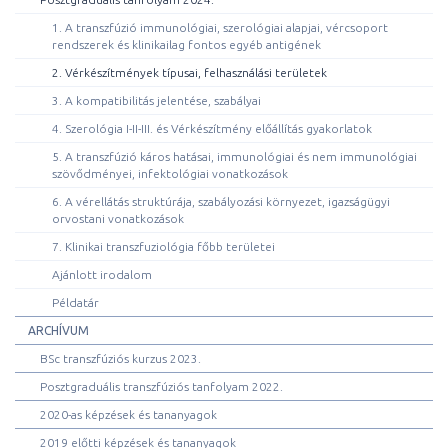
1. A transzfúzió immunológiai, szerológiai alapjai, vércsoport
rendszerek és klinikailag fontos egyéb antigének
2. Vérkészítmények típusai, felhasználási területek
3. A kompatibilitás jelentése, szabályai
4. Szerológia I-II-III. és Vérkészítmény előállítás gyakorlatok
5. A transzfúzió káros hatásai, immunológiai és nem immunológiai
szövődményei, infektológiai vonatkozások
6. A vérellátás struktúrája, szabályozási környezet, igazságügyi
orvostani vonatkozások
7. Klinikai transzfuziológia főbb területei
Ajánlott irodalom
Példatár
ARCHÍVUM
BSc transzfúziós kurzus 2023.
Posztgraduális transzfúziós tanfolyam 2022.
2020-as képzések és tananyagok
2019 előtti képzések és tananyagok