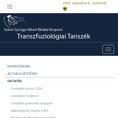
2026. augusztus 6., csütörtök
Toggle
navigation
Szent-Györgyi Albert Klinikai Központ
Transzfuziológiai Tanszék
Toggl
navig
MUNKATÁRSAK
AKTUÁLIS KÉPZÉSEK
OKTATÁS
Graduális kurzus 2026.
Graduális irodalom
Graduális gyakorlati anyagok
Szakdolgozói képzés 2024.
Posztgraduális tanfolyam 2024.