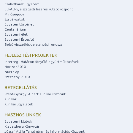
Családbarát Egyetem
ELI-ALPS, a szegedi lézeres kutatóközpont
Minőségügy
Szabályzatok
Egyetemtörténet
Centenárium
Egyetemi élet
Egyetemi Értesítő
Belső visszaélés-bejelentési rendszer
FEJLESZTÉSI PROJEKTEK
Interreg - Határon átnyúló együttműködések
Horizon2020
NKFI alap
Széchenyi 2020
BETEGELLÁTÁS
Szent-Györgyi Albert Klinikai Központ
Klinikák
Klinikai ügyeletek
HASZNOS LINKEK
Egyetemi klubok
Klebelsberg Könyvtár
József Attila Tanulmányi és Információs Központ