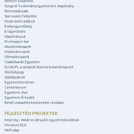
Rektori köszöntő
Szegedi Tudományegyetemért Alapítvány
Bemutatkozás
Szervezeti felépítés
Közérdekű adatok
Esélyegyenlőség
E-ügyintézés
Alapítványok
Professzori kar
Akadémikusaink
Díszdoktoraink
Olimpikonjaink
Családbarát Egyetem
ELI-ALPS, a szegedi lézeres kutatóközpont
Minőségügy
Szabályzatok
Egyetemtörténet
Centenárium
Egyetemi élet
Egyetemi Értesítő
Belső visszaélés-bejelentési rendszer
FEJLESZTÉSI PROJEKTEK
Interreg - Határon átnyúló együttműködések
Horizon2020
NKFI alap