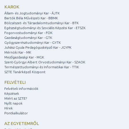
KAROK
Állam- és Jogtudományi Kar - ÁJTK
Bartók Béla Művészeti Kar - BBMK
Bölcsészet- és Társadalomtudományi Kar - BTK
Egészségtudományi és Szociális Képzési Kar - ETSZK
Fogorvostudományi Kar - FOK
Gazdaságtudományi Kar - GTK
Gyógyszerésztudományi Kar - GYTK
Juhász Gyula Pedagógusképző Kar - JGYPK
Mérnöki Kar - MK
Mezőgazdasági Kar - MGK
Szent-Györgyi Albert Orvostudományi Kar - SZAOK
Természettudományi és Informatikai Kar - TTIK
SZTE Tanárképző Központ
FELVÉTELI
Felvételi információk
Képzések
Miért az SZTE?
Nyílt napok
Hírek
Pontkalkulátor
AZ EGYETEMRŐL