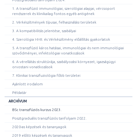
1. A transzfúzió immunológiai, szerológiai alapjai, vércsoport
rendszerek és klinikailag fontos egyéb antigének
2. Vérkészítmények típusai, felhasználási területek
3. A kompatibilitás jelentése, szabályai
4. Szerológia I-II-III. és Vérkészítmény előállítás gyakorlatok
5. A transzfúzió káros hatásai, immunológiai és nem immunológiai
szövődményei, infektológiai vonatkozások
6. A vérellátás struktúrája, szabályozási környezet, igazságügyi
orvostani vonatkozások
7. Klinikai transzfuziológia főbb területei
Ajánlott irodalom
Példatár
ARCHÍVUM
BSc transzfúziós kurzus 2023.
Posztgraduális transzfúziós tanfolyam 2022.
2020-as képzések és tananyagok
2019 előtti képzések és tananyagok