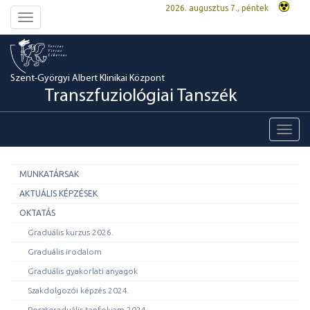
2026. augusztus 7., péntek
Toggle
navigation
Szent-Györgyi Albert Klinikai Központ
Transzfuziológiai Tanszék
Toggl
navig
MUNKATÁRSAK
AKTUÁLIS KÉPZÉSEK
OKTATÁS
Graduális kurzus 2026.
Graduális irodalom
Graduális gyakorlati anyagok
Szakdolgozói képzés 2024.
Posztgraduális tanfolyam 2024.