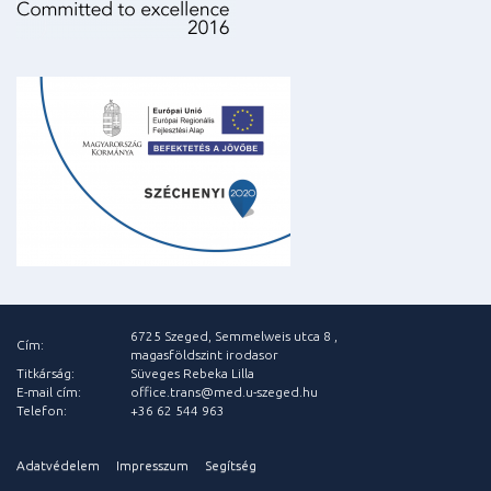
6725 Szeged, Semmelweis utca 8 ,
Cím:
magasföldszint irodasor
Titkárság:
Süveges Rebeka Lilla
E-mail cím:
office.trans@med.u-szeged.hu
Telefon:
+36 62 544 963
Adatvédelem
Impresszum
Segítség