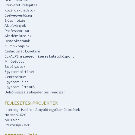
Szervezeti felépítés
Közérdekű adatok
Esélyegyenlőség
E-ügyintézés
Alapítványok
Professzori kar
Akadémikusaink
Díszdoktoraink
Olimpikonjaink
Családbarát Egyetem
ELI-ALPS, a szegedi lézeres kutatóközpont
Minőségügy
Szabályzatok
Egyetemtörténet
Centenárium
Egyetemi élet
Egyetemi Értesítő
Belső visszaélés-bejelentési rendszer
FEJLESZTÉSI PROJEKTEK
Interreg - Határon átnyúló együttműködések
Horizon2020
NKFI alap
Széchenyi 2020