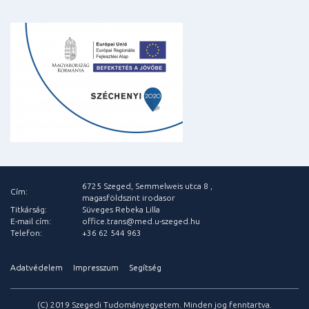
6725 Szeged, Semmelweis utca 8 ,
Cím:
magasföldszint irodasor
Titkárság:
Süveges Rebeka Lilla
E-mail cím:
office.trans@med.u-szeged.hu
Telefon:
+36 62 544 963
Adatvédelem
Impresszum
Segítség
(C) 2019 Szegedi Tudományegyetem. Minden jog fenntartva.