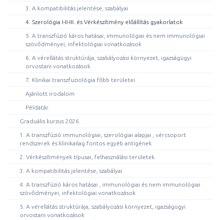
3. A kompatibilitás jelentése, szabályai
4. Szerológia I-II-III. és Vérkészítmény előállítás gyakorlatok
5. A transzfúzió káros hatásai, immunológiai és nem immunológiai
szövődményei, infektológiai vonatkozások
6. A vérellátás struktúrája, szabályozási környezet, igazságügyi
orvostani vonatkozások
7. Klinikai transzfuziológia főbb területei
Ajánlott irodalom
Példatár
Graduális kurzus 2026.
1. A transzfúzió immunológiai, szerológiai alapjai , vércsoport
rendszerek és klinikailag fontos egyéb antigének
2. Vérkészítmények típusai, felhasználási területek
3. A kompatibilitás jelentése, szabályai
4. A transzfúzió káros hatásai , immunológiai és nem immunológiai
szövődményei, infektológiai vonatkozások
5. A vérellátás struktúrája, szabályozási környezet, igazságügyi
orvostani vonatkozások