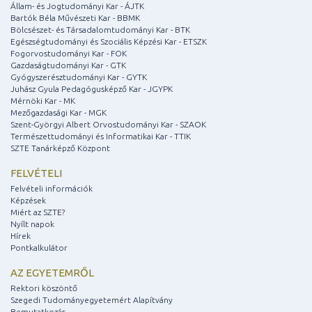
Állam- és Jogtudományi Kar - ÁJTK
Bartók Béla Művészeti Kar - BBMK
Bölcsészet- és Társadalomtudományi Kar - BTK
Egészségtudományi és Szociális Képzési Kar - ETSZK
Fogorvostudományi Kar - FOK
Gazdaságtudományi Kar - GTK
Gyógyszerésztudományi Kar - GYTK
Juhász Gyula Pedagógusképző Kar - JGYPK
Mérnöki Kar - MK
Mezőgazdasági Kar - MGK
Szent-Györgyi Albert Orvostudományi Kar - SZAOK
Természettudományi és Informatikai Kar - TTIK
SZTE Tanárképző Központ
FELVÉTELI
Felvételi információk
Képzések
Miért az SZTE?
Nyílt napok
Hírek
Pontkalkulátor
AZ EGYETEMRŐL
Rektori köszöntő
Szegedi Tudományegyetemért Alapítvány
Bemutatkozás