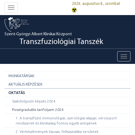
2026. augusztus 8., szombat
Toggle
navigation
Szent-Györgyi Albert Klinikai Központ
Transzfuziológiai Tanszék
Toggl
navig
MUNKATÁRSAK
AKTUÁLIS KÉPZÉSEK
OKTATÁS
Szakdolgozói képzés 2024.
Posztgraduális tanfolyam 2024.
1. A transzfúzió immunológiai, szerológiai alapjai, vércsoport
rendszerek és klinikailag fontos egyéb antigének
2. Vérkészítmények típusai, felhasználási területek