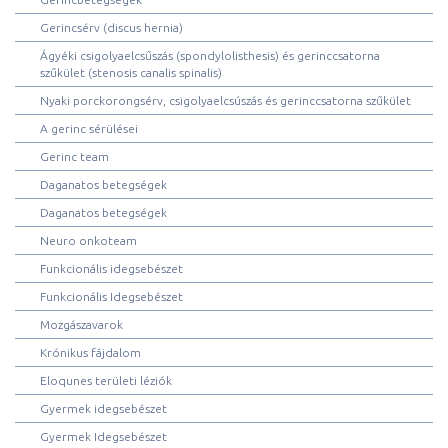
Gerincsérv (discus hernia)
Ágyéki csigolyaelcsűszás (spondylolisthesis) és gerinccsatorna
szűkület (stenosis canalis spinalis)
Nyaki porckorongsérv, csigolyaelcsúszás és gerinccsatorna szűkület
A gerinc sérülései
Gerinc team
Daganatos betegségek
Daganatos betegségek
Neuro onkoteam
Funkcionális idegsebészet
Funkcionális Idegsebészet
Mozgászavarok
Krónikus fájdalom
Eloqunes területi léziók
Gyermek idegsebészet
Gyermek Idegsebészet