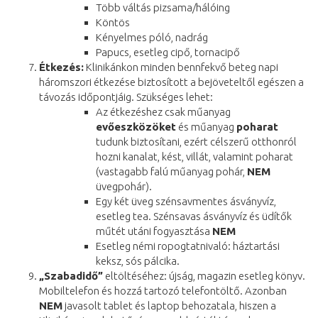
Több váltás pizsama/hálóing
Köntös
Kényelmes póló, nadrág
Papucs, esetleg cipő, tornacipő
Étkezés:
Klinikánkon minden bennfekvő beteg napi
háromszori étkezése biztosított a bejöveteltől egészen a
távozás időpontjáig. Szükséges lehet:
Az étkezéshez csak műanyag
evőeszközöket
és műanyag
poharat
tudunk biztosítani, ezért célszerű otthonról
hozni kanalat, kést, villát, valamint poharat
(vastagabb falú műanyag pohár,
NEM
üvegpohár).
Egy két üveg szénsavmentes ásványvíz,
esetleg tea. Szénsavas ásványvíz és üdítők
műtét utáni fogyasztása
NEM
Esetleg némi ropogtatnivaló: háztartási
keksz, sós pálcika.
„Szabadidő”
eltöltéséhez: újság, magazin esetleg könyv.
Mobiltelefon és hozzá tartozó telefontöltő. Azonban
NEM
javasolt tablet és laptop behozatala, hiszen a