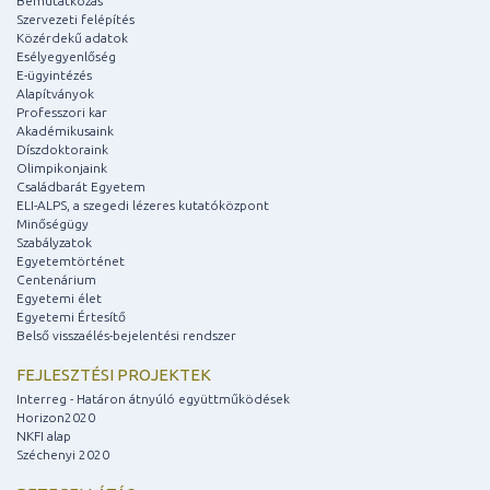
Bemutatkozás
Szervezeti felépítés
Közérdekű adatok
Esélyegyenlőség
E-ügyintézés
Alapítványok
Professzori kar
Akadémikusaink
Díszdoktoraink
Olimpikonjaink
Családbarát Egyetem
ELI-ALPS, a szegedi lézeres kutatóközpont
Minőségügy
Szabályzatok
Egyetemtörténet
Centenárium
Egyetemi élet
Egyetemi Értesítő
Belső visszaélés-bejelentési rendszer
FEJLESZTÉSI PROJEKTEK
Interreg - Határon átnyúló együttműködések
Horizon2020
NKFI alap
Széchenyi 2020