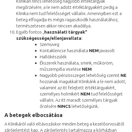
Klinikán nincs lehetőség nagyobb értéktárgyak
megőrzésére, a le nem adott értéktárgyakért pedig a
Klinika nem tud felelősséget vállalni. Amennyiben ezt a
beteg elfogadja és mégis ragaszkodik használatához,
természetesen akkor nincsen akadálya.
Egyéb fontos „
használati tárgyak”
szükségessége/ellenjavallata
:
Szemüveg
Kontaklencse használata
NEM
javasolt
Hallókészülék
Ékszerek használata, smink, műköröm,
műszempilla viselése
NEM
Nagyobb pénzösszeget lehetőség szerint
NE
hozzanak magukkal! Klinikánk a le nem adott,
valamint az itt felejtett értéktárgyakért,
személyes holmikért
NEM
tud felelősséget
vállalni. Az itt maradt személyes tárgyak
őrzésére
NINCS
lehetőségünk.
A betegek elbocsátása
A Klinikáról való eltávozáskor minden beteg a kezelőorvosától
zárójelentést kap. A zárójelentés tartalmazza a kórházban