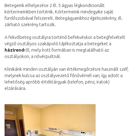
Betegeink elhelyezése 2 ill. 5 ágyas légkondicionált
kórtermeinkben történik. Kórtermeink mindegyike saját
fürdőszobával felszerelt. Betegágyainkhoz éjjeliszekrény, ill.
zárható szekrény tartozik.
A fekvőbeteg osztályra történő befekvéskor a betegfelvételt
végző osztályos szakápoló tájékoztatja a betegeket a
házirend
ről, mely írott formában is megtalálható az
osztályokon, a nővérpultnál.
Klinikánk minden osztályán van értékmegőrzésre használt széf,
melynek kulcsa az osztályvezető főnővérnél van, így adott a
lehetőség apróbb értéktárgyak (telefon, pénz, iratok)
elzárására.