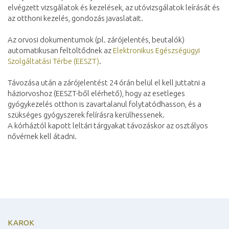
elvégzett vizsgálatok és kezelések, az utóvizsgálatok leírását és
az otthoni kezelés, gondozás javaslatait.
Az orvosi dokumentumok (pl. zárójelentés, beutalók)
automatikusan feltöltődnek az
Elektronikus Egészségügyi
Szolgáltatási Térbe (EESZT)
.
Távozása után a zárójelentést 24 órán belül el kell juttatni a
háziorvoshoz (EESZT-ből elérhető), hogy az esetleges
gyógykezelés otthon is zavartalanul folytatódhasson, és a
szükséges gyógyszerek felírásra kerülhessenek.
A kórháztól kapott leltári tárgyakat távozáskor az osztályos
nővérnek kell átadni.
KAROK