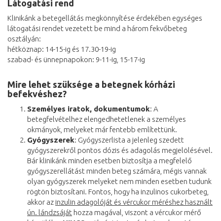
Látogatási rend
Klinikánk a betegellátás megkönnyítése érdekében egységes
látogatási rendet vezetett be mind a három fekvőbeteg
osztályán:
hétköznap: 14-15-ig és 17.30-19-ig
szabad- és ünnepnapokon: 9-11-ig, 15-17-ig
Mire lehet szüksége a betegnek kórházi
befekvéshez?
Személyes iratok, dokumentumok
: A
betegfelvételhez elengedhetetlenek a személyes
okmányok, melyeket már fentebb említettünk.
Gyógyszerek
: Gyógyszerlista a jelenleg szedett
gyógyszerekről pontos dózis és adagolás megjelölésével.
Bár klinikánk minden esetben biztosítja a megfelelő
gyógyszerellátást minden beteg számára, mégis vannak
olyan gyógyszerek melyeket nem minden esetben tudunk
rögtön biztosítani. Fontos, hogy ha inzulinos cukorbeteg,
akkor az
inzulin adagolóját és vércukor méréshez használt
ún. lándzsáját
hozza magával, viszont a vércukor mérő