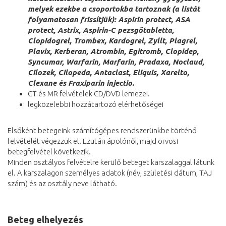
melyek ezekbe a csoportokba tartoznak (a listát
folyamatosan frissítjük
): Aspirin protect, ASA
protect, Astrix, Aspirin-C pezsgőtabletta,
Clopidogrel, Trombex, Kardogrel, Zyllt, Plagrel,
Plavix, Kerberan, Atrombin, Egitromb, Clopidep,
Syncumar, Warfarin, Marfarin, Pradaxa, Noclaud,
Cilozek, Cilopeda, Antaclast, Eliquis, Xarelto,
Clexane és Fraxiparin injectio.
CT és MR felvételek CD/DVD lemezei.
legközelebbi hozzátartozó elérhetőségei
Elsőként betegeink számítógépes rendszerünkbe történő
felvételét végezzük el. Ezután ápolónői, majd orvosi
betegfelvétel következik.
Minden osztályos felvételre kerülő beteget karszalaggal látunk
el. A karszalagon személyes adatok (név, születési dátum, TAJ
szám) és az osztály neve látható.
Beteg elhelyezés