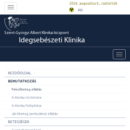
2026. augusztus 6., csütörtök
Toggle
HU
navigation
Szent-Györgyi Albert Klinikai központ
Idegsebészeti Klinika
Toggl
navig
KEZDŐOLDAL
BEMUTATKOZÁS
Fekvőbeteg ellátás
A klinika története
A klinika felépítése
Járóbeteg (ambuláns) ellátás​
BETEGSÉGEK
Gerincbetegségek