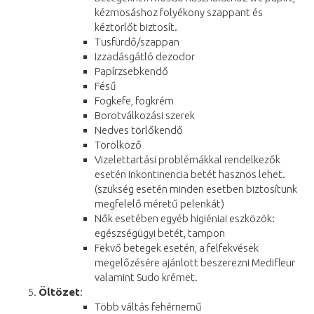
kézmosáshoz folyékony szappant és
kéztörlőt biztosít.
Tusfürdő/szappan
Izzadásgátló dezodor
Papírzsebkendő
Fésű
Fogkefe, fogkrém
Borotválkozási szerek
Nedves törlőkendő
Törölköző
Vizelettartási problémákkal rendelkezők
esetén inkontinencia betét hasznos lehet.
(szükség esetén minden esetben biztosítunk
megfelelő méretű pelenkát)
Nők esetében egyéb higiéniai eszközök:
egészségügyi betét, tampon
Fekvő betegek esetén, a felfekvések
megelőzésére ajánlott beszerezni Medifleur
valamint Sudo krémet.
Öltözet
:
Több váltás fehérnemű