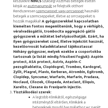
készülékre
NINCS
szükség! Asztmás betegek esetén
kérjük az
asztmapumpát
se felejtsék otthon!
Rendszeresen
szemcseppet vagy orrcseppet
használó
betegek a szemcseppeket, illetve az orrcseppeket is
hozzák magukkal!
A gyógyszerekkel kapcsolatban
kiemelten fontos megemlítenünk, hogy a vérhígító,
véralvadásgátló, trombocita aggregáció gátló
gyógyszerek a műtétet befolyásolhatják. Ezért, ha
ilyen gyógyszereket szed, illetve injekciót használ,
kezelőorvosát haladéktalanul tájékoztassa!
Néhány gyógyszer, melyek ezekbe a csoportokba
tartoznak (a listát mindig frissíteni
fogjuk): Aspirin
protect, ASA protect, Astrix, Aspirin-C
pezsgőtabletta, Clopidogrel, Trombex, Kardogrel,
Zyllt, Plagrel, Plavix, Kerberan, Atrombin, Egitromb,
Clopidep, Syncumar, Warfarin, Marfarin, Pradaxa,
Noclaud, Cilozek, Cilopeda, Antaclast, Eliquis,
Xarelto, Clexane és Fraxiparin injectio.
Tisztálkodási szerek
:
A legtöbb Klinikától, egészségügyi
intézménytől eltérően, Klinikánk a
betegeknek mosdó használathoz wc papírt,