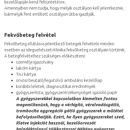
kezelőlapján kerül feltüntetésre.
Amennyiben nem tudja, hogy melyik osztályon kell jelentkeznie,
bármelyik fent említett osztályon útba igazítják.
Fekvőbeteg felvétel
Fekvőbeteg ellátásra jelentkező betegek felvétele minden
esetben az Idegsebészeti Klinika fekvőbeteg osztályain történik.
A betegfelvételhez szükséges előkészíteni:
személyi igazolvány
lakcím kártya
TAJ kártya
orvosi beutaló/legutolsó ambuláns kezelőlap
korábbi leletek, diagnosztikai eredmények
gyógyszerlista, gyógyszerérzékenységet igazoló papír
A gyógyszerekkel kapcsolatban kiemelten fontos
megemlítenünk, hogy a vérhígító, véralvadásgátló,
trombocita aggregáció gátló gyógyszerek a műtétet
befolyásolhatják. Ezért, ha ilyen gyógyszereket szed,
illetve injekciót használ, kezelőorvosát
haladéktalanul tájékoztassa! Néhány gyógyszer,