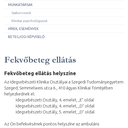
MUNKATÁRSAK
Szakorvosok
Klinikai pszichológusok
HÍREK, ESEMÉNYEK
BETEGJOGI KÉPVISELŐ
Fekvőbeteg ellátás
Fekvőbeteg ellátás helyszíne
Az Idegsebészeti Klinika Osztályai a Szegedi Tudományegyetem
Szeged, Semmelweis utca 6., 410 ágyas Klinikai Tömbjében
helyezkednek el:
Idegsebészeti Osztály, 4. emelet, „E” oldal
Idegsebészeti Osztály, 4. emelet, „D” oldal
Idegsebészeti Osztály, 5. emelet, „D” oldal
Az Ön befekvésének pontos helyszíne az ambuláns