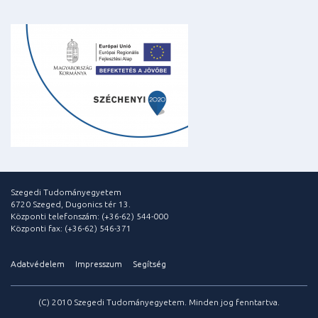
Szegedi Tudományegyetem
6720 Szeged, Dugonics tér 13.
Központi telefonszám: (+36-62) 544-000
Központi fax: (+36-62) 546-371
Adatvédelem
Impresszum
Segítség
(C) 2010 Szegedi Tudományegyetem. Minden jog fenntartva.