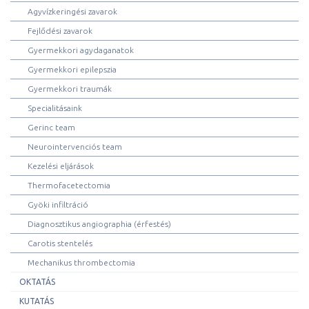
Agyvízkeringési zavarok
Fejlődési zavarok
Gyermekkori agydaganatok
Gyermekkori epilepszia
Gyermekkori traumák
Specialitásaink
Gerinc team
Neurointervenciós team
Kezelési eljárások
Thermofacetectomia
Gyöki infiltráció
Diagnosztikus angiographia (érfestés)
Carotis stentelés
Mechanikus thrombectomia
OKTATÁS
KUTATÁS