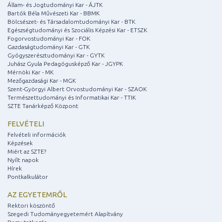
Állam- és Jogtudományi Kar - ÁJTK
Bartók Béla Művészeti Kar - BBMK
Bölcsészet- és Társadalomtudományi Kar - BTK
Egészségtudományi és Szociális Képzési Kar - ETSZK
Fogorvostudományi Kar - FOK
Gazdaságtudományi Kar - GTK
Gyógyszerésztudományi Kar - GYTK
Juhász Gyula Pedagógusképző Kar - JGYPK
Mérnöki Kar - MK
Mezőgazdasági Kar - MGK
Szent-Györgyi Albert Orvostudományi Kar - SZAOK
Természettudományi és Informatikai Kar - TTIK
SZTE Tanárképző Központ
FELVÉTELI
Felvételi információk
Képzések
Miért az SZTE?
Nyílt napok
Hírek
Pontkalkulátor
AZ EGYETEMRŐL
Rektori köszöntő
Szegedi Tudományegyetemért Alapítvány