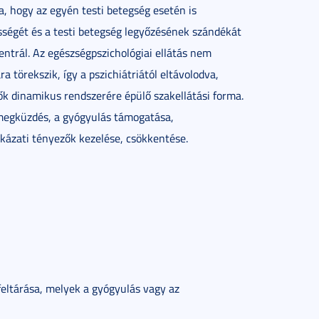
a, hogy az egyén testi betegség esetén is
ességét és a testi betegség legyőzésének szándékát
entrál. Az egészségpszichológiai ellátás nem
a törekszik, így a pszichiátriától eltávolodva,
ők dinamikus rendszerére épülő szakellátási forma.
 megküzdés, a gyógyulás támogatása,
ckázati tényezők kezelése, csökkentése.
feltárása, melyek a gyógyulás vagy az