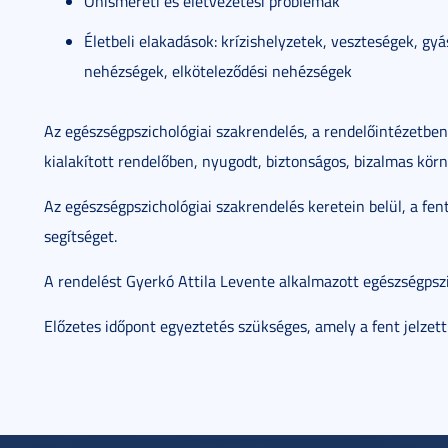
Önismereti és életvezetési problémák
Életbeli elakadások: krízishelyzetek, veszteségek, gyá
nehézségek, elköteleződési nehézségek
Az egészségpszichológiai szakrendelés, a rendelőintézetben
kialakított rendelőben, nyugodt, biztonságos, bizalmas kör
Az egészségpszichológiai szakrendelés keretein belül, a fe
segítséget.
A rendelést Gyerkó Attila Levente alkalmazott egészségpszi
Előzetes időpont egyeztetés szükséges, amely a fent jelzet