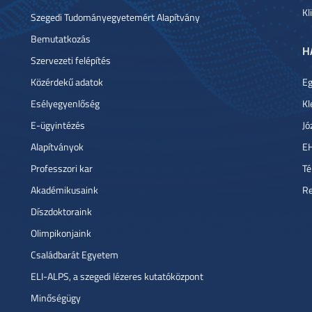
Kl
Szegedi Tudományegyetemért Alapítvány
Bemutatkozás
H
Szervezeti felépítés
Közérdekű adatok
Eg
Esélyegyenlőség
Kl
E-ügyintézés
Jó
Alapítványok
E
Professzori kar
Té
Akadémikusaink
Re
Díszdoktoraink
Olimpikonjaink
Családbarát Egyetem
ELI-ALPS, a szegedi lézeres kutatóközpont
Minőségügy