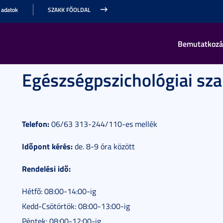
 adatok
SZAKK FŐOLDAL
Bemutatkozá
Egészségpszichológiai sz
Telefon:
06/63 313-244/110-es mellék
Időpont kérés:
de. 8-9 óra között
Rendelési idő:
Hétfő: 08:00-14:00-ig
Kedd-Csötörtök: 08:00-13:00-ig
Péntek: 08:00-12:00-ig