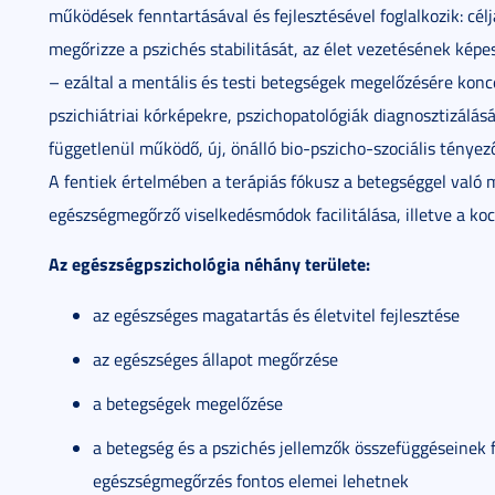
működések fenntartásával és fejlesztésével foglalkozik: célj
megőrizze a pszichés stabilitását, az élet vezetésének kép
– ezáltal a mentális és testi betegségek megelőzésére konc
pszichiátriai kórképekre, pszichopatológiák diagnosztizálásár
függetlenül működő, új, önálló bio-pszicho-szociális tényez
A fentiek értelmében a terápiás fókusz a betegséggel való
egészségmegőrző viselkedésmódok facilitálása, illetve a ko
Az egészségpszichológia néhány területe:
az egészséges magatartás és életvitel fejlesztése
az egészséges állapot megőrzése
a betegségek megelőzése
a betegség és a pszichés jellemzők összefüggéseinek 
egészségmegőrzés fontos elemei lehetnek