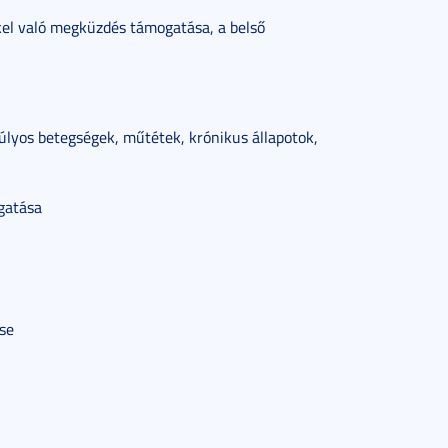
kkel való megküzdés támogatása, a belső
úlyos betegségek, műtétek, krónikus állapotok,
gatása
se