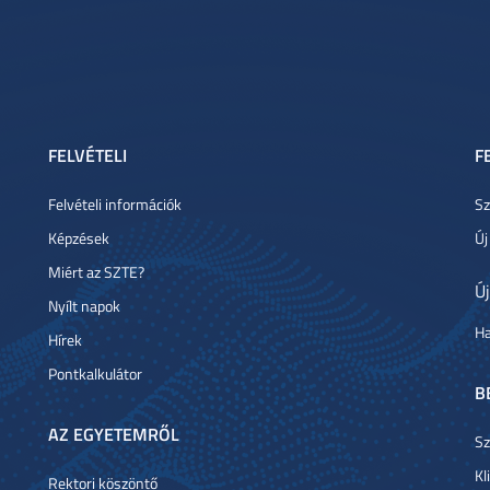
FELVÉTELI
F
Felvételi információk
Sz
Képzések
Új
Miért az SZTE?
Új
Nyílt napok
Ha
Hírek
Pontkalkulátor
B
AZ EGYETEMRŐL
Sz
Kl
Rektori köszöntő