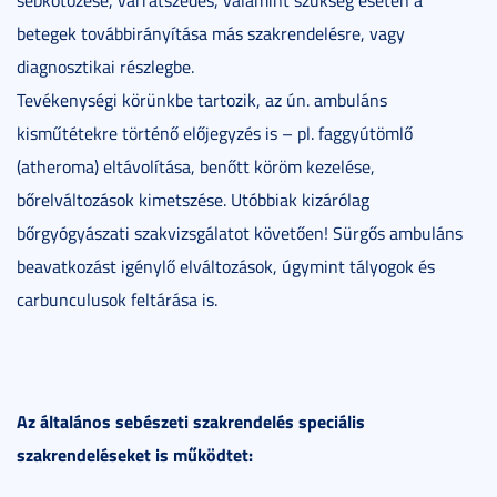
sebkötözése, varratszedés, valamint szükség esetén a
betegek továbbirányítása más szakrendelésre, vagy
diagnosztikai részlegbe.
Tevékenységi körünkbe tartozik, az ún. ambuláns
kisműtétekre történő előjegyzés is – pl. faggyútömlő
(atheroma) eltávolítása, benőtt köröm kezelése,
bőrelváltozások kimetszése. Utóbbiak kizárólag
bőrgyógyászati szakvizsgálatot követően! Sürgős ambuláns
beavatkozást igénylő elváltozások, úgymint tályogok és
carbunculusok feltárása is.
Az általános sebészeti szakrendelés speciális
szakrendeléseket is működtet: