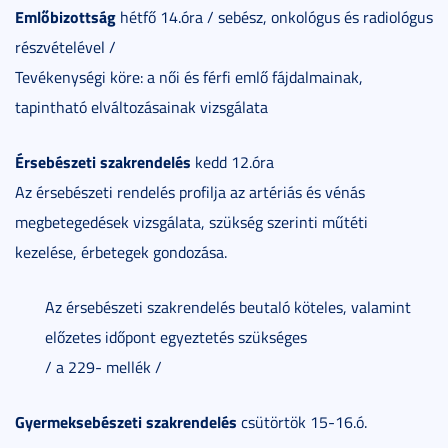
Emlőbizottság
hétfő 14.óra / sebész, onkológus és radiológus
részvételével /
Tevékenységi köre: a női és férfi emlő fájdalmainak,
tapintható elváltozásainak vizsgálata
Érsebészeti szakrendelés
kedd 12.óra
Az érsebészeti rendelés profilja az artériás és vénás
megbetegedések vizsgálata, szükség szerinti műtéti
kezelése, érbetegek gondozása.
Az érsebészeti szakrendelés beutaló köteles, valamint
előzetes időpont egyeztetés szükséges
/ a 229- mellék /
Gyermeksebészeti szakrendelés
csütörtök 15-16.ó.