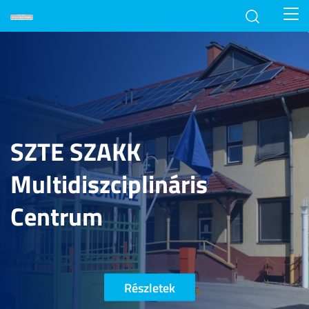
Toggl
navig
SZTE SZAKK
Multidiszciplináris
Centrum
Részletek