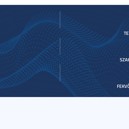
TE
SZA
FEKVŐ