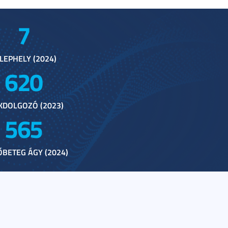
7
LEPHELY (2024)
620
KDOLGOZÓ (2023)
565
BETEG ÁGY (2024)