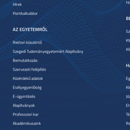
Ha
Hírek
Pontkalkulátor
B
AZ EGYETEMRŐL
Sz
Kl
Rektori köszöntő
Kl
Szegedi Tudományegyetemért Alapítvány
Bemutatkozás
H
Szervezeti felépítés
Közérdekű adatok
Eg
Esélyegyenlőség
Kl
E-ügyintézés
Jó
Alapítványok
E
Professzori kar
Té
Akadémikusaink
Re