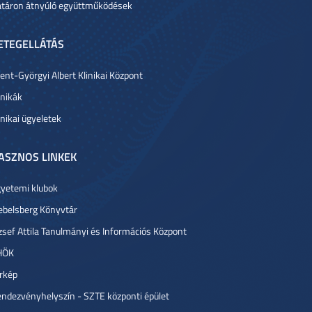
táron átnyúló együttműködések
ETEGELLÁTÁS
ent-Györgyi Albert Klinikai Központ
inikák
inikai ügyeletek
ASZNOS LINKEK
yetemi klubok
ebelsberg Könyvtár
zsef Attila Tanulmányi és Információs Központ
HÖK
rkép
ndezvényhelyszín - SZTE központi épület