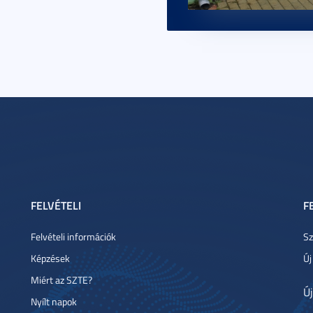
FELVÉTELI
F
Felvételi információk
Sz
Képzések
Új
Miért az SZTE?
Új
Nyílt napok