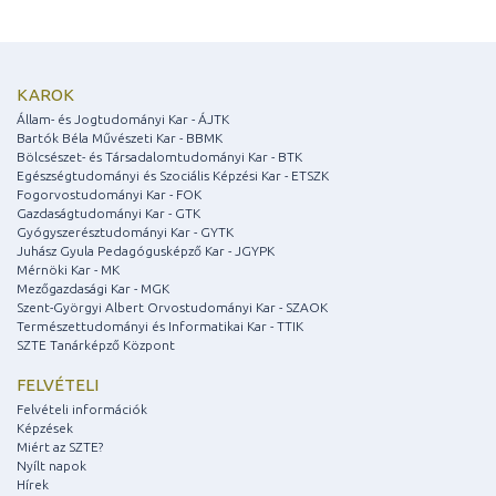
KAROK
Állam- és Jogtudományi Kar - ÁJTK
Bartók Béla Művészeti Kar - BBMK
Bölcsészet- és Társadalomtudományi Kar - BTK
Egészségtudományi és Szociális Képzési Kar - ETSZK
Fogorvostudományi Kar - FOK
Gazdaságtudományi Kar - GTK
Gyógyszerésztudományi Kar - GYTK
Juhász Gyula Pedagógusképző Kar - JGYPK
Mérnöki Kar - MK
Mezőgazdasági Kar - MGK
Szent-Györgyi Albert Orvostudományi Kar - SZAOK
Természettudományi és Informatikai Kar - TTIK
SZTE Tanárképző Központ
FELVÉTELI
Felvételi információk
Képzések
Miért az SZTE?
Nyílt napok
Hírek