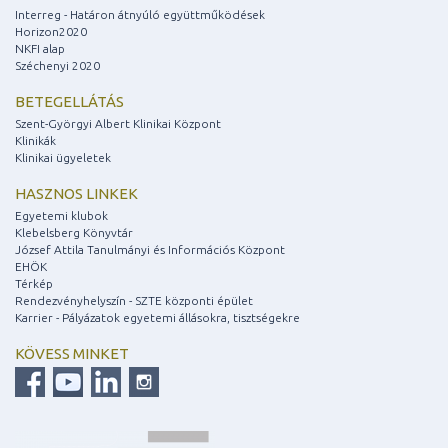
Interreg - Határon átnyúló együttműködések
Horizon2020
NKFI alap
Széchenyi 2020
BETEGELLÁTÁS
Szent-Györgyi Albert Klinikai Központ
Klinikák
Klinikai ügyeletek
HASZNOS LINKEK
Egyetemi klubok
Klebelsberg Könyvtár
József Attila Tanulmányi és Információs Központ
EHÖK
Térkép
Rendezvényhelyszín - SZTE központi épület
Karrier - Pályázatok egyetemi állásokra, tisztségekre
KÖVESS MINKET