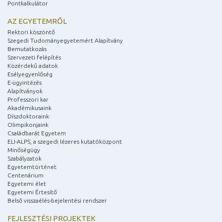
Pontkalkulátor
AZ EGYETEMRŐL
Rektori köszöntő
Szegedi Tudományegyetemért Alapítvány
Bemutatkozás
Szervezeti felépítés
Közérdekű adatok
Esélyegyenlőség
E-ügyintézés
Alapítványok
Professzori kar
Akadémikusaink
Díszdoktoraink
Olimpikonjaink
Családbarát Egyetem
ELI-ALPS, a szegedi lézeres kutatóközpont
Minőségügy
Szabályzatok
Egyetemtörténet
Centenárium
Egyetemi élet
Egyetemi Értesítő
Belső visszaélés-bejelentési rendszer
FEJLESZTÉSI PROJEKTEK