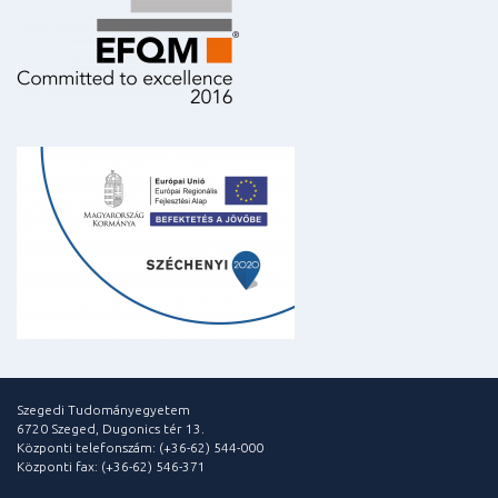
Szegedi Tudományegyetem
6720 Szeged, Dugonics tér 13.
Központi telefonszám: (+36-62) 544-000
Központi fax: (+36-62) 546-371