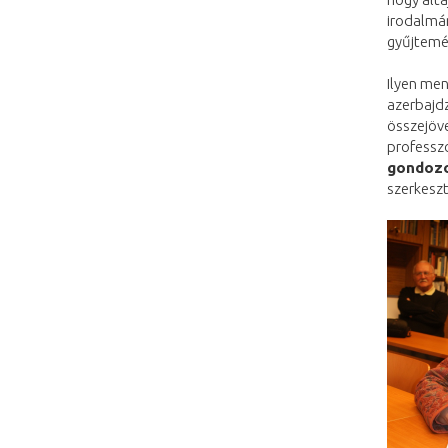
irodalmá
gyűjtemé
Ilyen me
azerbajdz
összejöv
professz
gondozo
szerkeszt