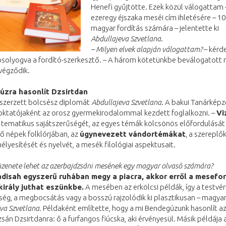
Henefi gyűjtötte. Ezek közül válogattam 
ezeregy éjszaka meséi cím ihletésére – 10
magyar fordítás számára – jelentette ki
Abdullajeva Szvetlana
.
– Milyen elvek alapján válogattam?
– kérd
osolyogva a fordító-szerkesztő. – A három kötetünkbe beválogatott
végződik.
úzra hasonlít Dzsirtdan
szerzett bölcsész diplomát
Abdullajeva Szvetlana
. A bakui Tanárkép
 oktatójaként az orosz gyermekirodalommal kezdett foglalkozni. –
Vi
tematikus sajátszerűségét, az egyes témák kölcsönös előfordulását
ő népek folklórjában, az
úgynevezett vándortémákat
, a szereplő
yesítését és nyelvét, a mesék filológiai aspektusait.
üzenete lehet az azerbajdzsáni mesének egy magyar olvasó számára?
adisah egyszerű ruhában megy a piacra, akkor erről a mesefor
irály juthat eszünkbe.
A mesében az erkölcsi példák, így a testvér
ység, a megbocsátás vagy a bosszú rajzolódik ki plasztikusan – magya
va Szvetlana.
Példaként említette, hogy a mi Bendegúzunk hasonlít a
sán Dzsirtdanra: ő a furfangos fiúcska, aki érvényesül. Másik példája 