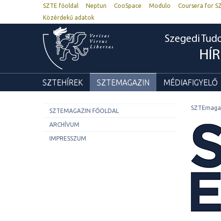
SZTE főoldal
Neptun
CooSpace
Modulo
Coursera for S
Közérdekű adatok
Szegedi Tu
HÍ
SZTEHÍREK
SZTEMAGAZIN
MÉDIAFIGYELŐ
SZTEmaga
SZTEMAGAZIN FŐOLDAL
ARCHÍVUM
IMPRESSZUM