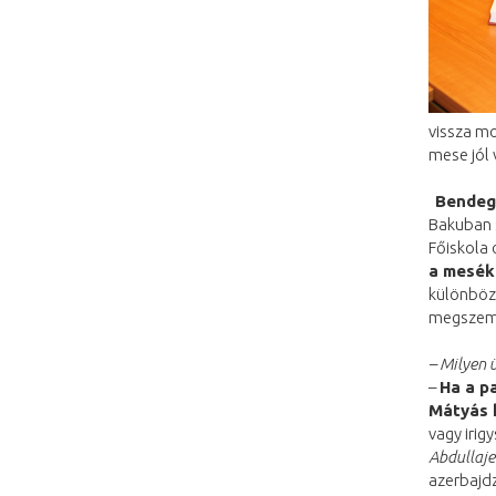
vissza m
mese jól 
Bendeg
Bakuban 
Főiskola
a mesék
különböz
megszemél
– Milyen 
–
Ha a p
Mátyás k
vagy irig
Abdullaje
azerbajdz