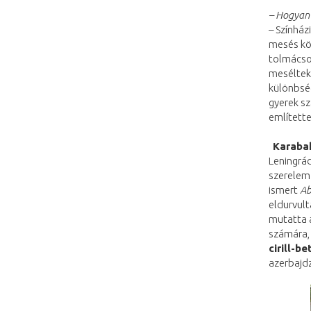
– Hogyan 
– Színház
mesés kö
tolmácso
meséltek
különbség
gyerek s
említette
Karaba
Leningrád
szerelem 
ismert
Ab
eldurvult
mutatta a
számára,
cirill-b
azerbajdz