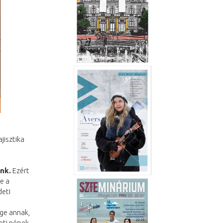
jisztika
nk.
Ezért
e a
deti
ége annak,
eti népek