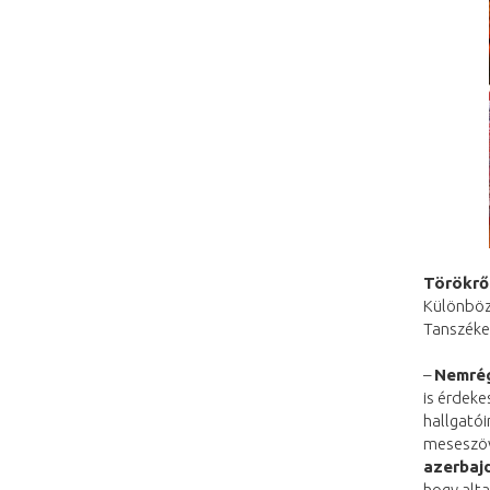
Törökrő
Különböz
Tanszéke
–
Nemrég
is érdeke
hallgatói
meseszöv
azerbaj
hogy alta