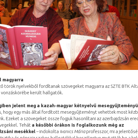
l magyarra
ő török nyelvekből fordítanak szövegeket magyarra az SZTE BTK Alta
 vonzáskörébe került hallgatók.
iben jelent meg
a kazah-magyar kétnyelvű mesegyűjteményü
s, hogy egy más által fordított mesegyűjteményt vehettek most kézb
nk. Ezeket a szövegeket össze fogjuk hasonlítani az azerbajdzsán ere
egekkel. Tehát
a későbbi órákon is foglalkozunk még az
dzsáni mesékkel
– indokolta
Ivanics Mária
professzor, mi a jelentős
jisztika és néprajz szakos hallgatókkal beszélgetve mutatták be a kel