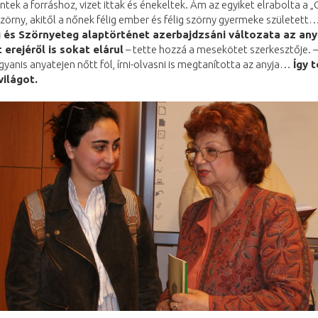
ntek a forráshoz, vizet ittak és énekeltek. Ám az egyiket elrabolta a „G
Szörny, akitől a nőnek félig ember és félig szörny gyermeke született
 és Szörnyeteg alaptörténet azerbajdzsáni változata az any
 erejéről is sokat elárul
– tette hozzá a mesekötet szerkesztője. –
gyanis anyatejen nőtt föl, írni-olvasni is megtanította az anyja…
Így 
világot.