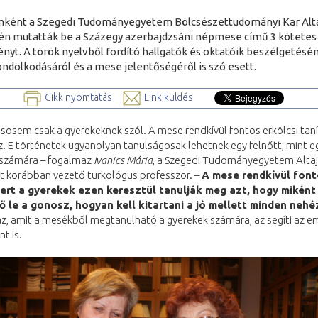
ként a Szegedi Tudományegyetem Bölcsészettudományi Kar Alta
n mutatták be a Százegy azerbajdzsáni népmese című 3 kötetes
nyt. A török nyelvből fordító hallgatók és oktatóik beszélgetésén
ndolkodásáról és a mese jelentőségéről is szó esett.
Cikk nyomtatás
Link küldés
sosem csak a gyerekeknek szól. A mese rendkívül fontos erkölcsi tan
. E történetek ugyanolyan tanulságosak lehetnek egy felnőtt, mint e
számára – fogalmaz
Ivanics Mária
, a Szegedi Tudományegyetem Altaji
t korábban vezető turkológus professzor. –
A mese rendkívül fon
ert a gyerekek ezen keresztül tanulják meg azt, hogy miként
 le a gonosz, hogyan kell kitartani a jó mellett minden neh
z, amit a mesékből megtanulható a gyerekek számára, az segíti az e
nt is.