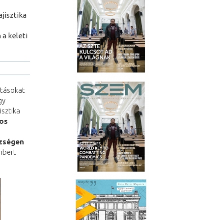
jisztika
 a keleti
ításokat
gy
sztika
tos
ézségen
mbert