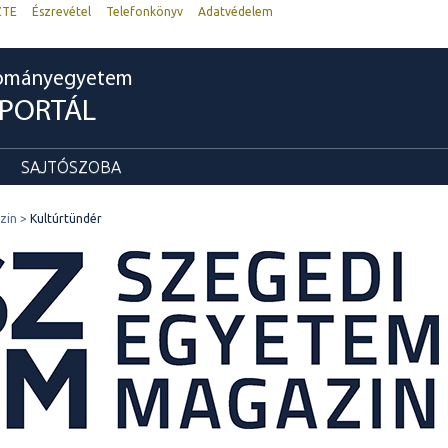
ZTE
Észrevétel
Telefonkönyv
Adatvédelem
dományegyetem
RPORTÁL
SAJTÓSZOBA
zin
Kultúrtündér