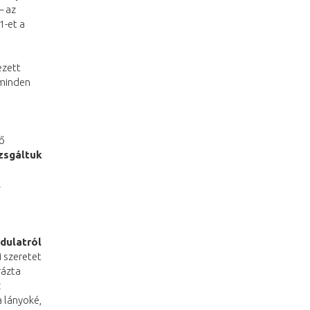
– az
1-et a
ezett
 minden
ző
zsgáltuk
k
dulatról
i szeretet
rázta
z
a lányoké,