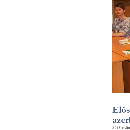
Elős
azer
2016. máju