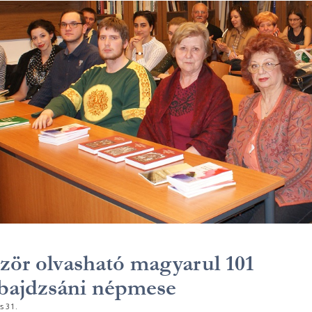
zör olvasható magyarul 101
bajdzsáni népmese
s 31.