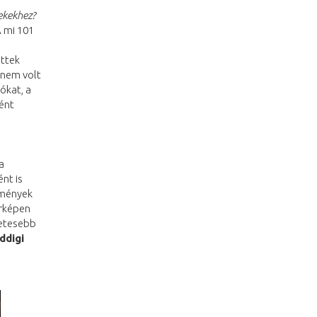
rekekhez?
A mi 101
őttek
 nem volt
ókat, a
ént
 a
nt is
emények
érképen
zetesebb
ddigi