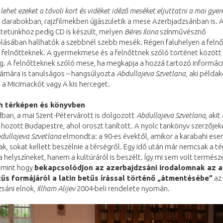
lehet ezeket a távoli kort és vidéket idéző meséket eljuttatni a mai gye
i darabokban, rajzfilmekben újjászületik a mese Azerbjadzsánban is. 
tetünkhöz pedig CD is készült, melyen
Béres Ilona
színművésznő
lásában hallhatók a szebbnél szebb mesék. Régen faluhelyen a feln
 felnőtteknek. A gyermekmese és a felnőttnek szóló történet között
. A felnőtteknek szóló mese, ha megkapja a hozzá tartozó informáci
zámára is tanulságos – hangsúlyozta
Abdullajeva Szvetlana,
aki példak
 a Micimackót vagy A kis herceget.
h térképen és könyvben
ban, a mai Szent-Pétervárott is dolgozott
Abdullajeva Szvetlana
, akit
hozott Budapestre, ahol oroszt tanított. A nyolc tankönyv szerzőjeké
dullajeva Szvetlana
elmondta: a 90-es évektől, amikor a karabahi es
ak, sokat kellett beszélnie a térségről. Egy idő után már nemcsak a t
 helyszíneket, hanem a kultúráról is beszélt. Így mi sem volt termés
 mint hogy
bekapcsolódjon az azerbajdzsáni irodalomnak az a
etűs formájáról a latin betűs írással történő „átmentésébe”
az
sáni elnök,
Illham Alijev
2004-beli rendelete nyomán.