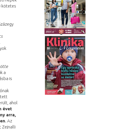
3 kötetes
Százegy
cs
l
nyok
tötte
k a
sba is
iónak
tett
rült, ahol
n évet
ny arra,
jen
. Az
 Zejnalli