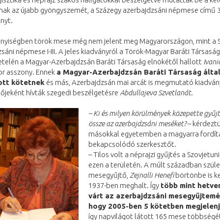
nak az újabb gyöngyszemét, a Százegy azerbajdzsáni népmese című 
nyt.
nnyiségben török mese még nem jelent meg Magyarországon, mint a 
sáni népmese I-III. A jeles kiadványról a Török-Magyar Baráti Társaság
etelén a Magyar-Azerbajdzsán Baráti Társaság elnökétől hallott
Ivani
or asszony. Ennek
a Magyar-Azerbajdzsán Baráti Társaság álta
tt kötetnek
és más, Azerbajdzsán mai arcát is megmutató kiadvá
őjeként hívták szegedi beszélgetésre
Abdullajeva Szvetlanát
.
– Ki és milyen körülmények közepette gyűj
össze az azerbajdzsáni meséket?
– kérdeztü
másokkal egyetemben a magyarra fordítá
bekapcsolódó szerkesztőt.
– Tilos volt a néprajzi gyűjtés a Szovjetun
ezen a területén. A múlt században szüle
mesegyűjtő,
Zejnalli Henefi
börtönbe is ke
1937-ben meghalt. Így
több mint hetve
várt az azerbajdzsáni mesegyűjtemé
hogy 2005-ben 5 kötetben megjelen
így napvilágot látott 165 mese többségét