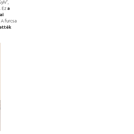
yív”,
… Ez
a
ai
 A furcsa
tették