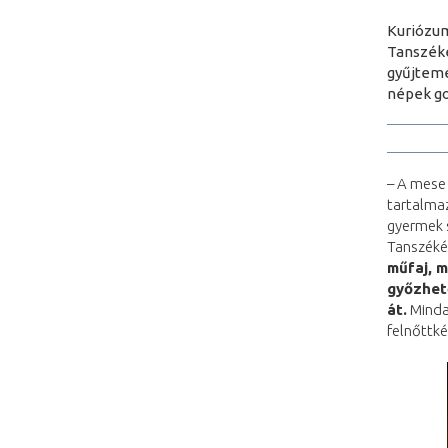
Kuriózum
Tanszéké
gyűjtemé
népek go
– A mese 
tartalmaz
gyermek 
Tanszéké
műfaj, m
győzhető
át.
Minda
felnőttké