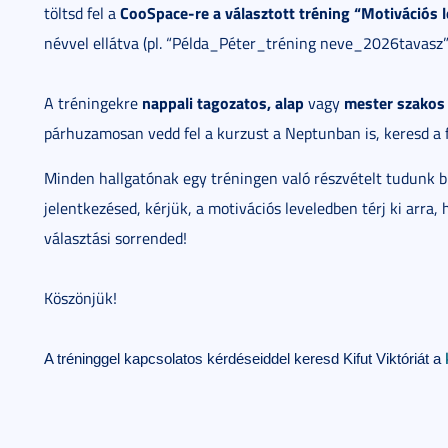
CooSpace-re a választott tréning “Motivációs le
töltsd fel a
névvel ellátva (pl. “Példa_Péter_tréning neve_2026tavasz”
nappali tagozatos, alap
mester szakos
A tréningekre
vagy
párhuzamosan vedd fel a kurzust a Neptunban is, keresd a 
Minden hallgatónak egy tréningen való részvételt tudunk bi
jelentkezésed, kérjük, a motivációs leveledben térj ki arra,
választási sorrended!
Köszönjük!
A tréninggel kapcsolatos kérdéseiddel keresd Kifut Viktóriát a