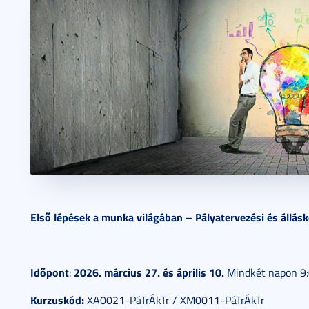
2018. október 30.
3 perc
Első lépések a munka világában – Pályatervezési és állásk
Időpont
2026. március 27. és április 10.
:
Mindkét napon 9:
Kurzuskód:
XA0021-PáTrÁkTr / XM0011-PáTrÁkTr