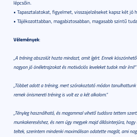
lépcsőin.
• Tapasztalatokat, figyelmet, visszajelzéseket kapsz két jó
• Tájékozottabban, magabiztosabban, magasabb szintű tudat
Vélemények
:
„A tréning abszolút hozta mindazt, amit ígért. Ennek köszönhet
nagyon jó önéletrajzokat és motivációs leveleket tudok már írni!”
„Többet adott a tréning, mert szórakoztató módon tanulhattunk a
remek önismereti tréning is volt ez a két alkalom.”
„Tényleg használható, és magammal vihető tudásra tettem szert. 
munkakereséshez, és nem úgy megyek majd állásinterjúra, hogy e
teltek, szerintem mindenki maximálisan odatette magát, ami nagyo