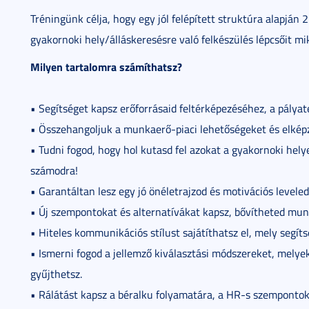
Tréningünk célja, hogy egy jól felépített struktúra alapján 
gyakornoki hely/álláskeresésre való felkészülés lépcsőit m
Milyen tartalomra számíthatsz?
• Segítséget kapsz erőforrásaid feltérképezéséhez, a pálya
• Összehangoljuk a munkaerő-piaci lehetőségeket és elképz
• Tudni fogod, hogy hol kutasd fel azokat a gyakornoki he
számodra!
• Garantáltan lesz egy jó önéletrajzod és motivációs leveled
• Új szempontokat és alternatívákat kapsz, bővítheted mun
• Hiteles kommunikációs stílust sajátíthatsz el, mely segíts
• Ismerni fogod a jellemző kiválasztási módszereket, melye
gyűjthetsz.
• Rálátást kapsz a béralku folyamatára, a HR-s szempontokr