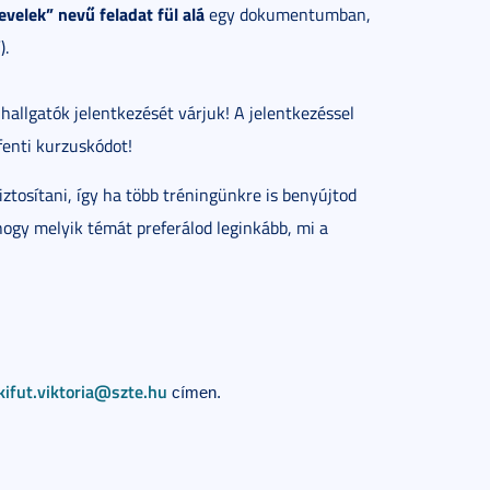
velek” nevű feladat fül alá
egy dokumentumban,
).
hallgatók jelentkezését várjuk! A jelentkezéssel
fenti kurzuskódot!
ztosítani, így ha több tréningünkre is benyújtod
 hogy melyik témát preferálod leginkább, mi a
kifut.viktoria@szte.hu
címen.