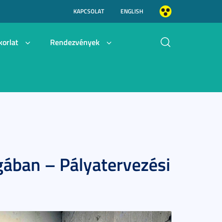
KAPCSOLAT
ENGLISH
korlat
Rendezvények
gában – Pályatervezési