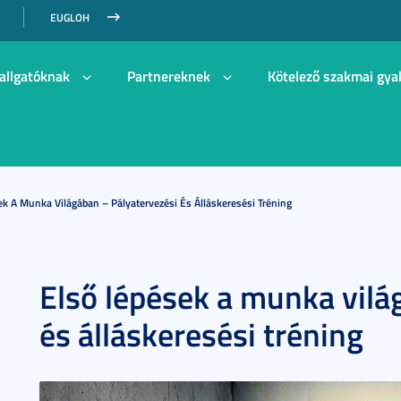
EUGLOH
allgatóknak
Partnereknek
Kötelező szakmai gya
ek A Munka Világában – Pályatervezési És Álláskeresési Tréning
Első lépések a munka vilá
és álláskeresési tréning