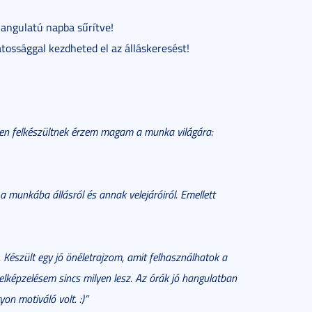
 hangulatú napba sűrítve!
ossággal kezdheted el az álláskeresést!
ően felkészültnek érzem magam a munka világára:
 munkába állásról és annak velejáróiról. Emellett
Készült egy jó önéletrajzom, amit felhasználhatok a
lképzelésem sincs milyen lesz. Az órák jó hangulatban
n motiváló volt. :)”