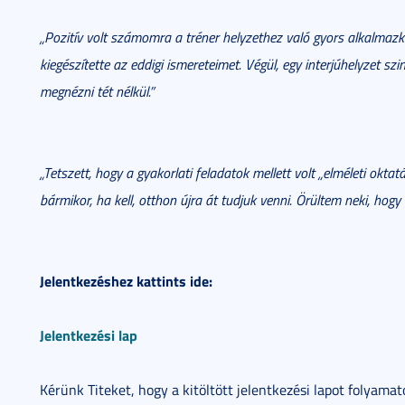
„Pozitív volt számomra a tréner helyzethez való gyors alkalmazk
kiegészítette az eddigi ismereteimet. Végül, egy interjúhelyzet sz
megnézni tét nélkül.”
„Tetszett, hogy a gyakorlati feladatok mellett volt „elméleti okta
bármikor, ha kell, otthon újra át tudjuk venni. Örültem neki, hogy
Jelentkezéshez kattints ide:
Jelentkezési lap
Kérünk Titeket, hogy a kitöltött jelentkezési lapot folyama