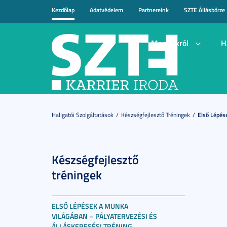
Kezdőlap
Adatvédelem
Partnereink
SZTE Állásbörze
Magunkról
H
Hallgatói Szolgáltatások
Készségfejlesztő Tréningek
Első Lépés
Készségfejlesztő
tréningek
ELSŐ LÉPÉSEK A MUNKA
VILÁGÁBAN – PÁLYATERVEZÉSI ÉS
ÁLLÁSKERESÉSI TRÉNING