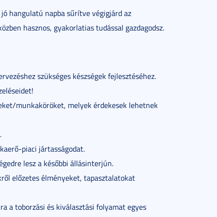
2 jó hangulatú napba sűrítve végigjárd az
iközben hasznos, gyakorlatias tudással gazdagodsz.
tervezéshez szükséges készségek fejlesztéséhez.
eléseidet!
lyeket/munkaköröket, melyek érdekesek lehetnek
.
kaerő-piaci jártasságodat.
égedre lesz a későbbi állásinterjún.
kről előzetes élményeket, tapasztalatokat
a a toborzási és kiválasztási folyamat egyes