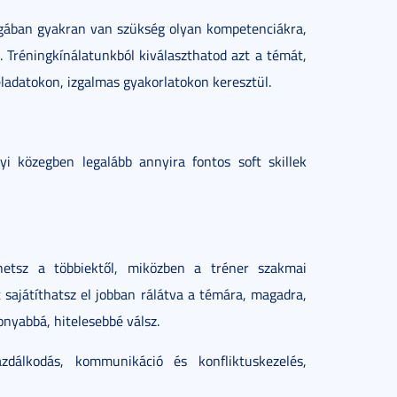
gában gyakran van szükség olyan kompetenciákra,
 Tréningkínálatunkból kiválaszthatod azt a témát,
eladatokon, izgalmas gyakorlatokon keresztül.
i közegben legalább annyira fontos soft skillek
zhetsz a többiektől, miközben a tréner szakmai
sajátíthatsz el jobban rálátva a témára, magadra,
onyabbá, hitelesebbé válsz.
azdálkodás, kommunikáció és konfliktuskezelés,