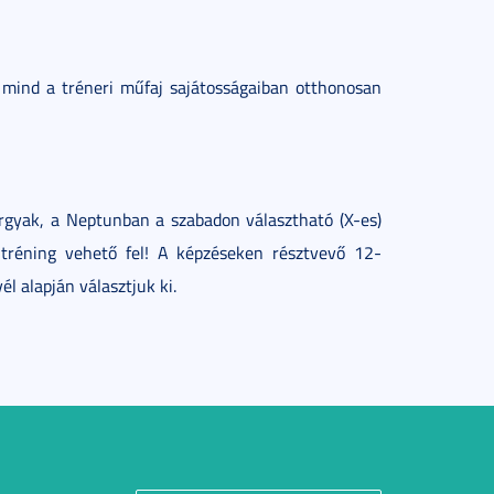
 mind a tréneri műfaj sajátosságaiban otthonosan
árgyak, a Neptunban a szabadon választható (X-es)
 tréning vehető fel! A képzéseken résztvevő 12-
l alapján választjuk ki.