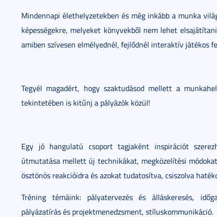
Mindennapi élethelyzetekben és még inkább a munka vilá
képességekre, melyeket könyvekből nem lehet elsajátítani.
amiben szívesen elmélyednél, fejlődnél interaktív játékos f
Tegyél magadért, hogy szaktudásod mellett a munkahely
tekintetében is kitűnj a pályázók közül!
Egy jó hangulatú csoport tagjaként inspirációt szere
útmutatása mellett új technikákat, megközelítési módokat 
ösztönös reakcióidra és azokat tudatosítva, csiszolva haték
Tréning témáink: pályatervezés és álláskeresés, időg
pályázatírás és projektmenedzsment, stíluskommunikáció.