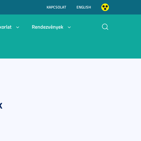
KAPCSOLAT
ENGLISH
korlat
Rendezvények
k