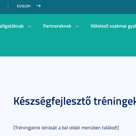
EUGLOH
allgatóknak
Partnereknek
Kötelező szakmai gya
Készségfejlesztő tréninge
[Tréningjeink leírását a bal oldali menüben találod!]