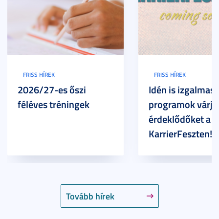
FRISS HÍREK
FRISS HÍREK
2026/27-es őszi
Idén is izgalmas
féléves tréningek
programok várjá
érdeklődőket a
KarrierFeszten!
Tovább hírek