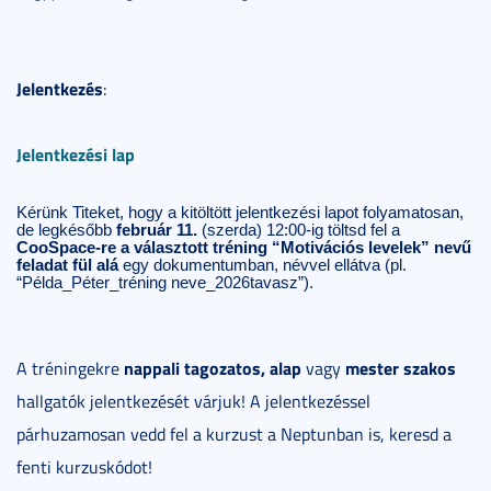
Jelentkezés
:
Jelentkezési lap
Kérünk Titeket, hogy a kitöltött jelentkezési lapot folyamatosan,
de legkésőbb
február 11.
(szerda) 12:00-ig töltsd fel a
CooSpace-re a választott tréning “Motivációs levelek” nevű
feladat fül alá
egy dokumentumban, névvel ellátva (pl.
“Példa_Péter_tréning neve_2026tavasz”).
nappali tagozatos, alap
mester szakos
A tréningekre
vagy
hallgatók jelentkezését várjuk! A jelentkezéssel
párhuzamosan vedd fel a kurzust a Neptunban is, keresd a
fenti kurzuskódot!