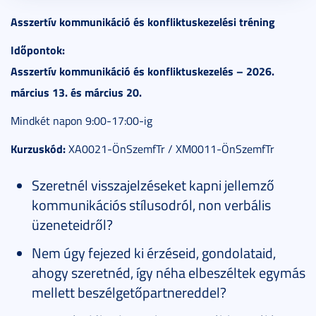
2018. október 30.
3 perc
Asszertív kommunikáció és konfliktuskezelési tréning
Időpontok:
Asszertív kommunikáció és konfliktuskezelés – 2026.
március 13. és március 20.
Mindkét napon 9:00-17:00-ig
Kurzuskód:
XA0021-ÖnSzemfTr / XM0011-ÖnSzemfTr
Szeretnél visszajelzéseket kapni jellemző
kommunikációs stílusodról, non verbális
üzeneteidről?
Nem úgy fejezed ki érzéseid, gondolataid,
ahogy szeretnéd, így néha elbeszéltek egymás
mellett beszélgetőpartnereddel?