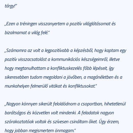
tárgy!”
„Ezen a tréningen visszanyertem a pozitív világlátásomat és
bizalmamat a világ felé.”
„Számomra az volt a legpozitívabb a képzésből, hogy kaptam egy
pozitív visszacsatolást a kommunikációs készségeimről, illetve
hogy megtanulhattam a konfliktuskezelés főbb lépéseit, így
sikeresebben tudom megoldani a jövőben, a magánéletben és a
munkahelyen felmerülő vitákat és konfliktusokat.”
„Nagyon könnyen sikerült feloldódnom a csoportban, hihetetlenül
barátságos és közvetlen volt mindenki. A feladatok nagyon
szórakoztatóak voltak és szívesen csináltam őket. Úgy érzem,
hogy jobban megismertem önmagam.”