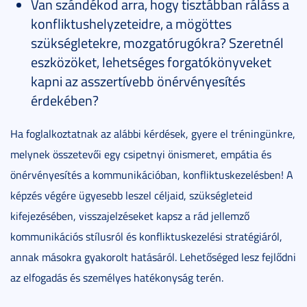
Van szándékod arra, hogy tisztábban ráláss a
konfliktushelyzeteidre, a mögöttes
szükségletekre, mozgatórugókra? Szeretnél
eszközöket, lehetséges forgatókönyveket
kapni az asszertívebb önérvényesítés
érdekében?
Ha foglalkoztatnak az alábbi kérdések, gyere el tréningünkre,
melynek összetevői egy csipetnyi önismeret, empátia és
önérvényesítés a kommunikációban, konfliktuskezelésben! A
képzés végére ügyesebb leszel céljaid, szükségleteid
kifejezésében, visszajelzéseket kapsz a rád jellemző
kommunikációs stílusról és konfliktuskezelési stratégiáról,
annak másokra gyakorolt hatásáról. Lehetőséged lesz fejlődni
az elfogadás és személyes hatékonyság terén.