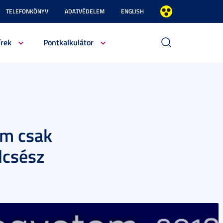
TELEFONKÖNYV
ADATVÉDELEM
ENGLISH
írek
Pontkalkulátor
em csak
lcsész