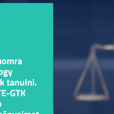
ámomra
hogy
k tanulni.
TE-GTK
b
lmányaimat