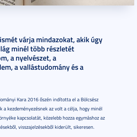
smét várja mindazokat, akik úgy
ilág minél több részletét
m, a nyelvészet, a
elem, a vallástudomány és a
mányi Kara 2016 őszén indította el a Bölcsész
 a kezdeményezésnek az volt a célja, hogy minél
környéke kapcsolatát, közelebb hozza egymáshoz az
sekből, visszajelzésekből kiderült, sikeresen.