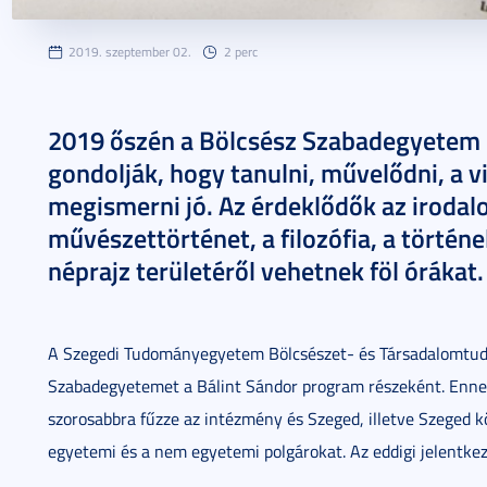
2019. szeptember 02.
2 perc
2019 őszén a Bölcsész Szabadegyetem i
gondolják, hogy tanulni, művelődni, a v
megismerni jó. Az érdeklődők az irodalo
művészettörténet, a filozófia, a történ
néprajz területéről vehetnek föl órákat.
A Szegedi Tudományegyetem Bölcsészet- és Társadalomtudo
Szabadegyetemet a Bálint Sándor program részeként. Ennek
szorosabbra fűzze az intézmény és Szeged, illetve Szeged 
egyetemi és a nem egyetemi polgárokat. Az eddigi jelentkezé