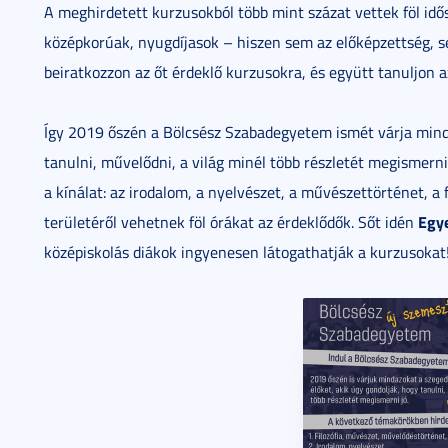
A meghirdetett kurzusokból több mint százat vettek föl idő
középkorúak, nyugdíjasok – hiszen sem az előképzettség, s
beiratkozzon az őt érdeklő kurzusokra, és együtt tanuljon 
Így 2019 őszén a Bölcsész Szabadegyetem ismét várja minda
tanulni, művelődni, a világ minél több részletét megismerni
a kínálat: az irodalom, a nyelvészet, a művészettörténet, a 
Egy
területéről vehetnek föl órákat az érdeklődők. Sőt idén
középiskolás diákok ingyenesen látogathatják a kurzusokat