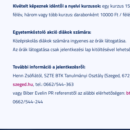
Kivételt képeznek idéntől a nyelvi kurzusok:
egy kurzus 15.
félév, három vagy több kurzus: darabonként 10000 Ft / félé
Egyetemkóstoló akció diákok számára:
Középiskolás diákok számára ingyenes az órák látogatása.
Az órák látogatása csak jelentkezési lap kitöltésével lehets
További információ a jelentkezésről:
Henn Zsófiától, SZTE BTK Tanulmányi Osztály (Szeged, 6722,
szeged.hu
, tel.: 0662/544-363
b
vagy Biber Evelin PR referenstől az alábbi elérhetőségen:
0662/544-244