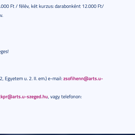
000 Ft / félév, két kurzus: darabonként 12.000 Ft/
v.
éges!
zsofihenn@arts.u-
 Egyetem u. 2. II. em.) e-mail:
tkpr@arts.u-szeged.hu
, vagy telefonon: