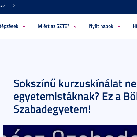
LAP
Képzések
Miért az SZTE?
Nyílt napok
H
Sokszínű kurzuskínálat n
egyetemistáknak? Ez a Bö
Szabadegyetem!