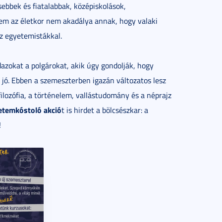
sebbek és fiatalabbak, középiskolások,
em az életkor nem akadálya annak, hogy valaki
az egyetemistákkal.
zokat a polgárokat, akik úgy gondolják, hogy
 jó. Ebben a szemeszterben igazán változatos lesz
filozófia, a történelem, vallástudomány és a néprajz
etemkóstoló akció
t is hirdet a bölcsészkar: a
!