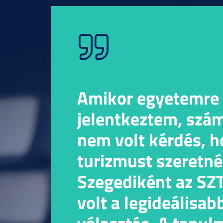
Amikor egyetemre
jelentkeztem, sz
nem volt kérdés, 
turizmust szeretné
Szegediként az SZ
volt a legideálisab
választás. A tanu