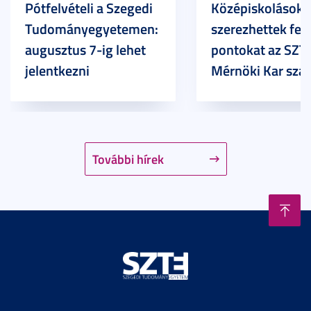
Pótfelvételi a Szegedi
Középiskolások
Tudományegyetemen:
szerezhettek felv
augusztus 7-ig lehet
pontokat az SZT
jelentkezni
Mérnöki Kar sza
További hírek