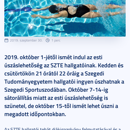
2019. szeptember 30.
1 perc
2019. október 1-jétől ismét indul az esti
úszáslehetőség az SZTE hallgatóinak. Kedden és
csütörtökön 21 órától 22 óráig a Szegedi
Tudományegyetem hallgatói ingyen úszhatnak a
Szegedi Sportuszodában. Október 7-14-ig
sátorállítás miatt az esti úszáslehetőség is
szünetel, de október 15-től ismét lehet úszni a
megadott időpontokban.
Az SZTE hallgatói tehát diákigazolvány felmutatásával és a