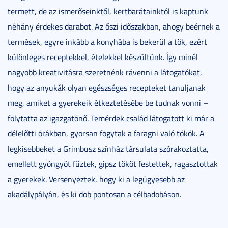
termett, de az ismerőseinktől, kertbarátainktól is kaptunk
néhány érdekes darabot. Az őszi időszakban, ahogy beérnek a
termések, egyre inkább a konyhába is bekerül a tök, ezért
különleges receptekkel, ételekkel készültünk. Így minél
nagyobb kreativitásra szeretnénk rávenni a látogatókat,
hogy az anyukák olyan egészséges recepteket tanuljanak
meg, amiket a gyerekeik étkeztetésébe be tudnak vonni –
folytatta az igazgatónő. Temérdek család látogatott ki már a
délelőtti órákban, gyorsan fogytak a faragni való tökök. A
legkisebbeket a Grimbusz színház társulata szórakoztatta,
emellett gyöngyöt fűztek, gipsz tököt festettek, ragasztottak
a gyerekek. Versenyeztek, hogy ki a legügyesebb az
akadálypályán, és ki dob pontosan a célbadobáson.