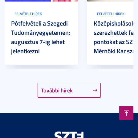
FELVÉTELI HÍREK
FELVÉTELI HÍREK
Pótfelvételi a Szegedi
Középiskolások
Tudományegyetemen:
szerezhettek felv
augusztus 7-ig lehet
pontokat az SZT
jelentkezni
Mérnöki Kar sza
További hírek