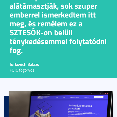
alátámasztják, sok szuper
emberrel ismerkedtem itt
meg, és remélem ez a
SZTESÓK-on belüli
ténykedésemmel folytatódni
fog.
Jurkovich Balázs
FOK, fogorvos