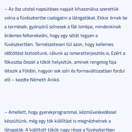
– Az ősz utolsó napsütéses napjait kihasználva szerettük
volna a füvészkertbe csalogatni a látogatókat. Ekkor érnek be
a termések, gyönyörű színesek a fák lombjai, mindenkinek
érdemes felkerekedni, hogy egy sétát tegyen a
füvészkertben. Természetesen túl azon, hogy kellemes
időtöltést biztosítunk, célunk az ismeretterjesztés is. Ezért a
fókuszba ősszel a tököt helyeztük, aminek rengeteg faja
létezik a Földön, nagyon sok szín és formaváltozatban fordul
elő – kezdte Németh Anikó.
– Amellett, hogy gyerekprogrammal, kézműveskedéssel
készültünk, még egy tök kiállítást is megnézhetnek a
látogatók. A kiállított tökök nagy része a füvészkertben