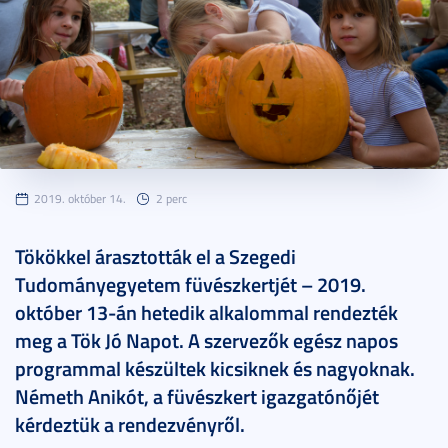
2019. október 14.
2 perc
Tökökkel árasztották el a Szegedi
Tudományegyetem füvészkertjét – 2019.
október 13-án hetedik alkalommal rendezték
meg a Tök Jó Napot. A szervezők egész napos
programmal készültek kicsiknek és nagyoknak.
Németh Anikót, a füvészkert igazgatónőjét
kérdeztük a rendezvényről.