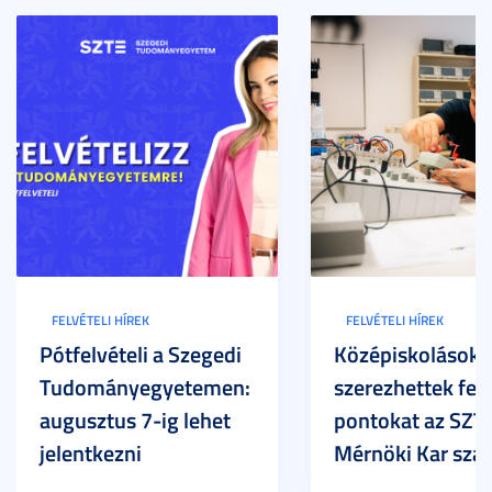
FELVÉTELI HÍREK
FELVÉTELI HÍREK
Pótfelvételi a Szegedi
Középiskolások
Tudományegyetemen:
szerezhettek felv
augusztus 7-ig lehet
pontokat az SZT
jelentkezni
Mérnöki Kar sza