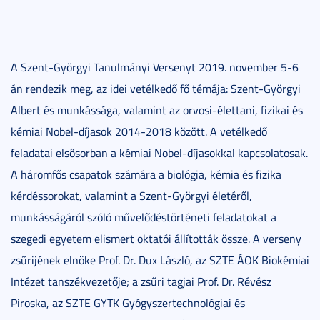
A Szent-Györgyi Tanulmányi Versenyt 2019. november 5-6
án rendezik meg, az idei vetélkedő fő témája: Szent-Györgyi
Albert és munkássága, valamint az orvosi-élettani, fizikai és
kémiai Nobel-díjasok 2014-2018 között. A vetélkedő
feladatai elsősorban a kémiai Nobel-díjasokkal kapcsolatosak.
A háromfős csapatok számára a biológia, kémia és fizika
kérdéssorokat, valamint a Szent-Györgyi életéről,
munkásságáról szóló művelődéstörténeti feladatokat a
szegedi egyetem elismert oktatói állították össze. A verseny
zsűrijének elnöke Prof. Dr. Dux László, az SZTE ÁOK Biokémiai
Intézet tanszékvezetője; a zsűri tagjai Prof. Dr. Révész
Piroska, az SZTE GYTK Gyógyszertechnológiai és