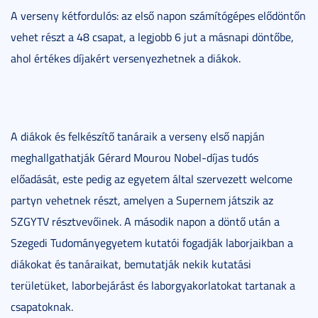
A verseny kétfordulós: az első napon számítógépes elődöntőn
vehet részt a 48 csapat, a legjobb 6 jut a másnapi döntőbe,
ahol értékes díjakért versenyezhetnek a diákok.
A diákok és felkészítő tanáraik a verseny első napján
meghallgathatják Gérard Mourou Nobel-díjas tudós
előadását, este pedig az egyetem által szervezett welcome
partyn vehetnek részt, amelyen a Supernem játszik az
SZGYTV résztvevőinek. A második napon a döntő után a
Szegedi Tudományegyetem kutatói fogadják laborjaikban a
diákokat és tanáraikat, bemutatják nekik kutatási
területüket, laborbejárást és laborgyakorlatokat tartanak a
csapatoknak.