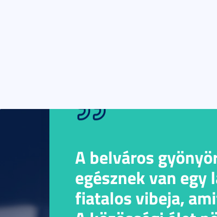
A belváros gyönyör
egésznek van egy l
fiatalos vibeja, am