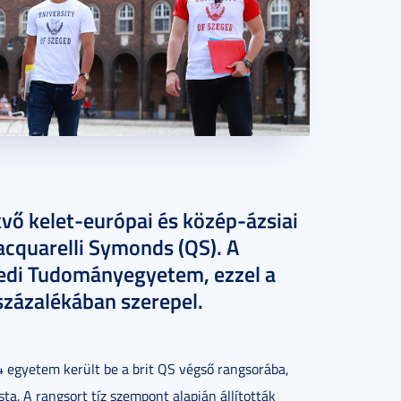
kvő kelet-európai és közép-ázsiai
acquarelli Symonds (QS). A
gedi Tudományegyetem, ezzel a
százalékában szerepel.
54 egyetem került be a brit QS végső rangsorába,
sta. A rangsort tíz szempont alapján állították