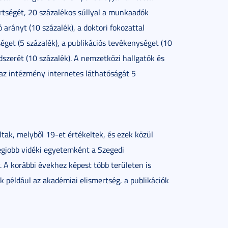
rtségét, 20 százalékos súllyal a munkaadók
 arányt (10 százalék), a doktori fokozattal
éget (5 százalék), a publikációs tevékenységet (10
szerét (10 százalék). A nemzetközi hallgatók és
 az intézmény internetes láthatóságát 5
áltak, melyből 19-et értékeltek, és ezek közül
legjobb vidéki egyetemként a Szegedi
 A korábbi évekhez képest több területen is
ek például az akadémiai elismertség, a publikációk