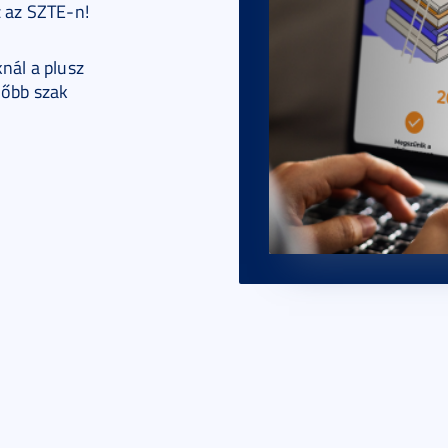
z az SZTE-n!
nál a plusz
lőbb szak