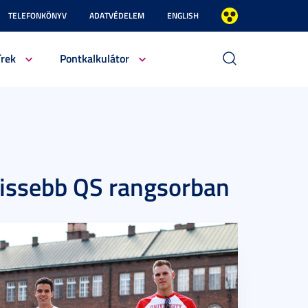
TELEFONKÖNYV
ADATVÉDELEM
ENGLISH
írek
Pontkalkulátor
rissebb QS rangsorban