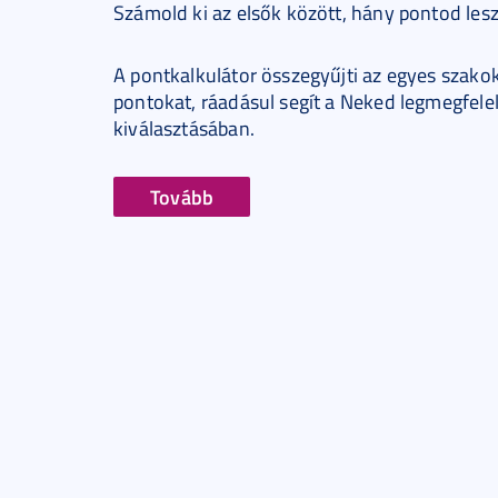
Számold ki az elsők között, hány pontod les
A pontkalkulátor összegyűjti az egyes szakok
pontokat, ráadásul segít a Neked legmegfele
kiválasztásában.
Tovább