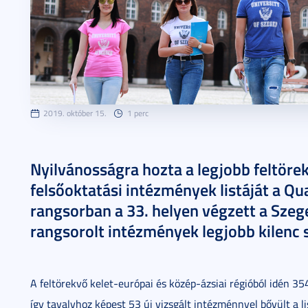
2019. október 15.
1 perc
Nyilvánosságra hozta a legjobb feltöre
felsőoktatási intézmények listáját a Qu
rangsorban a 33. helyen végzett a Sze
rangsorolt intézmények legjobb kilenc 
A feltörekvő kelet-európai és közép-ázsiai régióból idén 3
így tavalyhoz képest 53 új vizsgált intézménnyel bővült a li