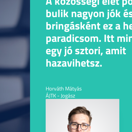
A közösségi élet pö
bulik nagyon jók é
bringásként ez a h
paradicsom. Itt mi
egy jó sztori, amit
hazavihetsz.
Horváth Mátyás
ÁJTK - Jogász