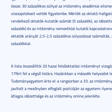
össze: 30 százalékos súllyal az intézmény akadémiai elisme
visszajelzéseit vették figyelembe. Mérték az oktató-hallgató
rendelkező oktatók-kutatók számát (5 százalék), az idézetts
százalék) és az intézmény nemzetközi kutatói kapcsolatrend
oktatók arányát 2,5-2,5 százalékos súlyozással számolták,
százalékkal.
A lista összeállítói 20 hazai felsőoktatási intézményt vizsg
17fért fel a végső listára. Hazánkban a második helyezést 
Tudományegyetem érte el: a rangsorban a 33. az intézmény.
javított a mezőnyben elfoglalt pozícióján az egyetem: ilyen
átlagos idézettsége és az intézmény online jelenléte.