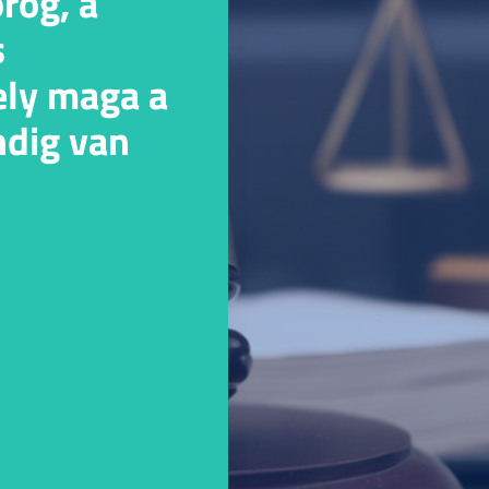
rög, a
s
ely maga a
ndig van