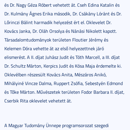
és Dr. Nagy Géza Róbert vehetett át. Cseh Edina Katalin és
Dr. Kulmány Ágnes Erika második, Dr. Csákány Lóránt és Dr.
Lőrinczi Bálint harmadik helyezést ért el. Oklevelet Dr.
Kovács Janka, Dr. Oláh Orsolya és Nánási Nikolett kapott.
Társadalomtudományok területen Floutier Jérémy és
Kelemen Dóra vehette át az első helyezettnek járó
elismerést. A II. díjat Juhász Judit és Tóth Marcell, a III. díjat
Dr. Schultz Márton, Kerpics Judit és Kósa Maja érdemelte ki.
Oklevélben részesült Kovács Anita, Mészáros Anikó,
Mihályiné Vincze Dalma, Ruppert Zsófia, Sebestyén Edmond
és Tőke Márton. Művészetek területen Fodor Barbara II. díjat,
Cserbik Rita oklevelet vehetett át.
A Magyar Tudomány Ünnepe programsorozat szegedi