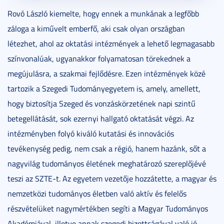
Rovó László kiemelte, hogy ennek a munkának a legfőbb
záloga a kiművelt emberfő, aki csak olyan országban
létezhet, ahol az oktatási intézmények a lehető legmagasabb
színvonalúak, ugyanakkor folyamatosan törekednek a
megújulásra, a szakmai fejlődésre. Ezen intézmények közé
tartozik a Szegedi Tudományegyetem is, amely, amellett,
hogy biztosítja Szeged és vonzáskörzetének napi szintű
betegellátását, sok ezernyi hallgató oktatását végzi. Az
intézményben folyó kiváló kutatási és innovációs
tevékenység pedig, nem csak a régió, hanem hazánk, sőt a
nagyvilág tudományos életének meghatározó szereplőjévé
teszi az SZTE-t. Az egyetem vezetője hozzátette, a magyar és
nemzetközi tudományos életben való aktív és felelős
részvételüket nagymértékben segíti a Magyar Tudományos
Akadémiával, illetve annak szegedi bizottságával való jó