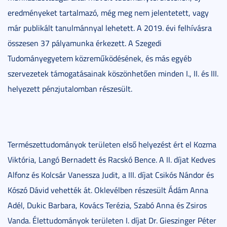
eredményeket tartalmazó, még meg nem jelentetett, vagy
már publikált tanulmánnyal lehetett. A 2019. évi felhívásra
összesen 37 pályamunka érkezett. A Szegedi
Tudományegyetem közreműködésének, és más egyéb
szervezetek támogatásainak köszönhetően minden I., II. és III.
helyezett pénzjutalomban részesült.
Természettudományok területen első helyezést ért el Kozma
Viktória, Langó Bernadett és Racskó Bence. A II. díjat Kedves
Alfonz és Kolcsár Vanessza Judit, a III. díjat Csikós Nándor és
Kószó Dávid vehették át. Oklevélben részesült Ádám Anna
Adél, Dukic Barbara, Kovács Terézia, Szabó Anna és Zsiros
Vanda. Élettudományok területen I. díjat Dr. Gieszinger Péter