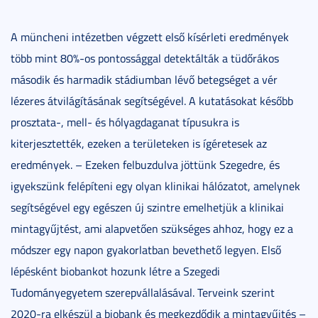
A müncheni intézetben végzett első kísérleti eredmények
több mint 80%-os pontossággal detektálták a tüdőrákos
második és harmadik stádiumban lévő betegséget a vér
lézeres átvilágításának segítségével. A kutatásokat később
prosztata-, mell- és hólyagdaganat típusukra is
kiterjesztették, ezeken a területeken is ígéretesek az
eredmények. – Ezeken felbuzdulva jöttünk Szegedre, és
igyekszünk felépíteni egy olyan klinikai hálózatot, amelynek
segítségével egy egészen új szintre emelhetjük a klinikai
mintagyűjtést, ami alapvetően szükséges ahhoz, hogy ez a
módszer egy napon gyakorlatban bevethető legyen. Első
lépésként biobankot hozunk létre a Szegedi
Tudományegyetem szerepvállalásával. Terveink szerint
2020-ra elkészül a biobank és megkezdődik a mintagyűjtés –