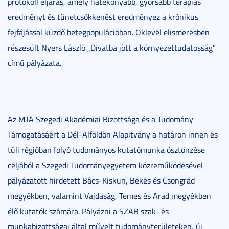
protokoll eljárás, amely hatékonyabb, gyorsabb terápiás
eredményt és tünetcsökkenést eredményez a krónikus
fejfájással küzdő betegpopulációban. Oklevél elismerésben
részesült Nyers László „Divatba jött a környezettudatosság”
című pályázata.
Az MTA Szegedi Akadémiai Bizottsága és a Tudomány
Támogatásáért a Dél-Alföldön Alapítvány a határon innen és
túli régióban folyó tudományos kutatómunka ösztönzése
céljából a Szegedi Tudományegyetem közreműködésével
pályázatott hirdetett Bács-Kiskun, Békés és Csongrád
megyékben, valamint Vajdaság, Temes és Arad megyékben
élő kutatók számára. Pályázni a SZAB szak- és
munkabizottságai által művelt tudományterületeken, új