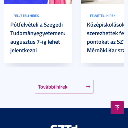
FELVÉTELI HÍREK
FELVÉTELI HÍREK
Pótfelvételi a Szegedi
Középiskolások
Tudományegyetemen:
szerezhettek felv
augusztus 7-ig lehet
pontokat az SZT
jelentkezni
Mérnöki Kar sza
További hírek