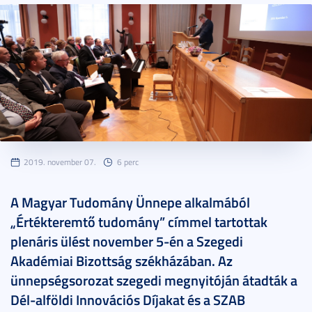
2019. november 07.
6 perc
A Magyar Tudomány Ünnepe alkalmából
„Értékteremtő tudomány” címmel tartottak
plenáris ülést november 5-én a Szegedi
Akadémiai Bizottság székházában. Az
ünnepségsorozat szegedi megnyitóján átadták a
Dél-alföldi Innovációs Díjakat és a SZAB