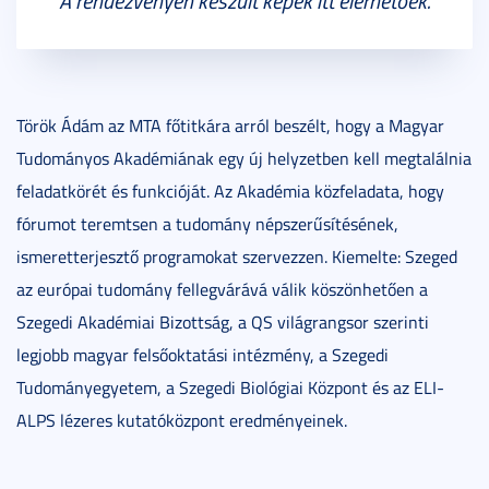
A rendezvényen készült képek itt elérhetőek.
Török Ádám az MTA főtitkára arról beszélt, hogy a Magyar
Tudományos Akadémiának egy új helyzetben kell megtalálnia
feladatkörét és funkcióját. Az Akadémia közfeladata, hogy
fórumot teremtsen a tudomány népszerűsítésének,
ismeretterjesztő programokat szervezzen. Kiemelte: Szeged
az európai tudomány fellegvárává válik köszönhetően a
Szegedi Akadémiai Bizottság, a QS világrangsor szerinti
legjobb magyar felsőoktatási intézmény, a Szegedi
Tudományegyetem, a Szegedi Biológiai Központ és az ELI-
ALPS lézeres kutatóközpont eredményeinek.