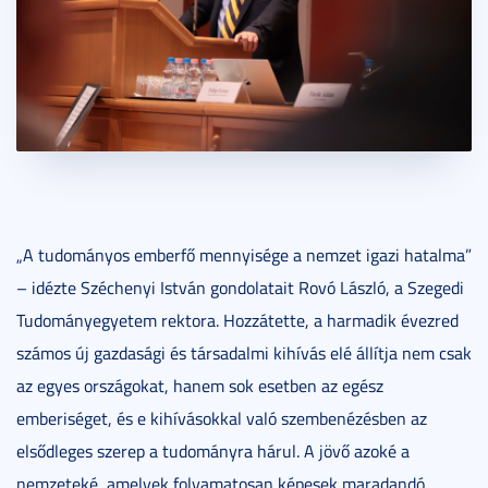
„A tudományos emberfő mennyisége a nemzet igazi hatalma”
– idézte Széchenyi István gondolatait Rovó László, a Szegedi
Tudományegyetem rektora. Hozzátette, a harmadik évezred
számos új gazdasági és társadalmi kihívás elé állítja nem csak
az egyes országokat, hanem sok esetben az egész
emberiséget, és e kihívásokkal való szembenézésben az
elsődleges szerep a tudományra hárul. A jövő azoké a
nemzeteké, amelyek folyamatosan képesek maradandó