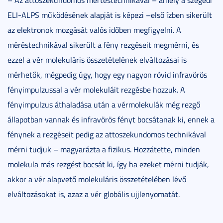
ELI-ALPS működésének alapját is képezi –első ízben sikerült
az elektronok mozgását valós időben megfigyelni. A
méréstechnikával sikerült a fény rezgéseit megmérni, és
ezzel a vér molekuláris összetételének elváltozásai is
mérhetők, mégpedig úgy, hogy egy nagyon rövid infravörös
fényimpulzussal a vér molekuláit rezgésbe hozzuk. A
fényimpulzus áthaladása után a vérmolekulák még rezgő
állapotban vannak és infravörös fényt bocsátanak ki, ennek a
fénynek a rezgéseit pedig az attoszekundomos technikával
mérni tudjuk – magyarázta a fizikus. Hozzátette, minden
molekula más rezgést bocsát ki, így ha ezeket mérni tudják,
akkor a vér alapvető molekuláris összetételében lévő
elváltozásokat is, azaz a vér globális ujjlenyomatát.