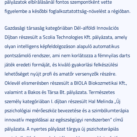
pályázatok elbírálásánál fontos szempontként vette
figyelembe a későbbi foglalkoztatottság-növelést a régióban.
Gazdasági társaság kategóriában Dél-alföldi Innovációs
Díjban részesült a Scolia Technologies Kft. pályázata, amely
olyan intelligens képfeldolgozáson alapuló automatikus
pontszámoló rendszer, ami nem korlátozza a fémnyilas darts
játék eredeti formáját, és kiváló gyakorlási felkészülési
lehetőséget nyújt profi és amatőr versenyzők részére.
Oklevél elismerésben részesült a BIOLA Biokozmetikai Kft.,
valamint a Bakos és Társa Bt. pályázata. Természetes
személy kategóriában I. díjban részesült Hal Melinda „Új
pszichológiai mérőeszköz bevezetése és a szimbólumterápia
innovatív megoldásai az egészségügyi rendszerben” című
pályázata. A nyertes pályázat tárgya új pszichoterápiás