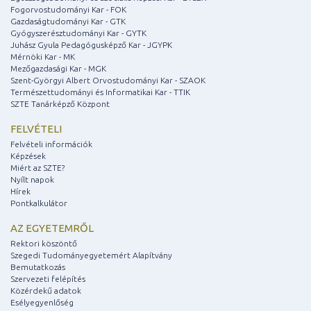
Fogorvostudományi Kar - FOK
Gazdaságtudományi Kar - GTK
Gyógyszerésztudományi Kar - GYTK
Juhász Gyula Pedagógusképző Kar - JGYPK
Mérnöki Kar - MK
Mezőgazdasági Kar - MGK
Szent-Györgyi Albert Orvostudományi Kar - SZAOK
Természettudományi és Informatikai Kar - TTIK
SZTE Tanárképző Központ
FELVÉTELI
Felvételi információk
Képzések
Miért az SZTE?
Nyílt napok
Hírek
Pontkalkulátor
AZ EGYETEMRŐL
Rektori köszöntő
Szegedi Tudományegyetemért Alapítvány
Bemutatkozás
Szervezeti felépítés
Közérdekű adatok
Esélyegyenlőség