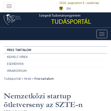
2026. augusztus 9., vasárnap
Toggle
EN
navigation
Szegedi Tudományegyetem
TUDÁSPORTÁL
Toggl
navig
FRISS TARTALOM
KIEMELT HÍREK
ESEMÉNYEK
HÍRARCHÍVUM
Tudásportál
Hírek
Friss tartalom
Nemzetközi startup
ötletverseny az SZTE-n