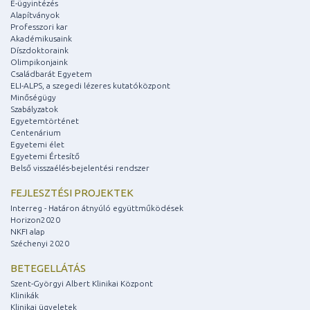
E-ügyintézés
Alapítványok
Professzori kar
Akadémikusaink
Díszdoktoraink
Olimpikonjaink
Családbarát Egyetem
ELI-ALPS, a szegedi lézeres kutatóközpont
Minőségügy
Szabályzatok
Egyetemtörténet
Centenárium
Egyetemi élet
Egyetemi Értesítő
Belső visszaélés-bejelentési rendszer
FEJLESZTÉSI PROJEKTEK
Interreg - Határon átnyúló együttműködések
Horizon2020
NKFI alap
Széchenyi 2020
BETEGELLÁTÁS
Szent-Györgyi Albert Klinikai Központ
Klinikák
Klinikai ügyeletek