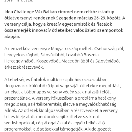
2019. március 28.
Idea Challenge V4+Balkán címmel nemzetközi startup
ötletversenyt rendeznek Szegeden március 26-29. között. A
verseny célja, hogy a kreatív egyetemisták és fiatalok
összemérjék innovatív ötleteiket valós üzleti szempontok
alapján.
A nemzetközi versenyre Magyarország mellett Csehországból,
Lengyelországból, Szlovákiából, továbbá Bosznia-
Hercegovinából, Koszovóból, Macedóniából és Szlovéniából
érkeztek résztvevők.
A tehetséges fiatalok multidiszciplináris csapatokban
dolgoznak ki különböző ipari vagy saját ötletekre megoldást,
amelyet a többnapos verseny végén szakmai zsűri előtt
prezentálnak. A verseny fókuszában a probléma hatékony
megoldása, az értékteremtés, illetve a megvalósíthatóság
állnak. Az ötletek kidolgozásában a résztvevőket a verseny
teljes ideje alatt mentorok segítik, illetve szakmai
workshopokkal, céglátogatással és egyéb felkészítő
programokkal, előadásokkal támogatják. A kidolgozott