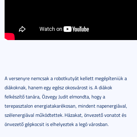
A versenyre nemcsak a robotkutyát kellett megépíteniük a
diákoknak, hanem egy egész okosvárost is. A diákok
felkészítő tanára, Özvegy Judit elmondta, hogy a
terepasztalon energiatakarékosan, mindent napenergiával,
szélenergiával működtettek. Házakat, önvezető vonatot és
önvezető gépkocsit is elhelyeztek a legó városban.