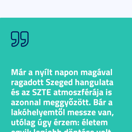
Már a nyílt napon magával
ragadott Szeged hangulata
és az SZTE atmoszférája is
azonnal meggyőzött. Bár a
lakóhelyemtől messze van,
utólag úgy érzem: életem
egyik legjobb döntése volt,