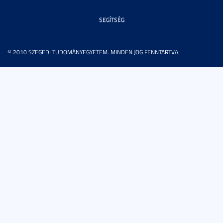
SEGÍTSÉG
© 2010 SZEGEDI TUDOMÁNYEGYETEM. MINDEN JOG FENNTARTVA.