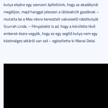
kutya elejére egy szenzort építettünk, hogy az akadálynál
megálljon, majd hanggal jelezzen a látássérült gazdának –
mutatta be a Max névre keresztelt vakvezető robotkutyát
Scurrah Linda. – Fényjelzést is ad, hogy a körülötte lévő
emberek észre vegyék, hogy ez egy segítő kutya nem egy
közönséges sétáról van szó – egészítette ki Manai Delal.