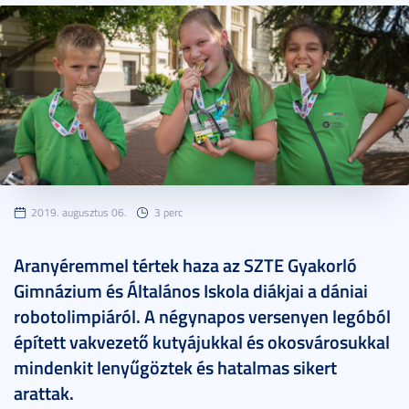
2019. augusztus 06.
3 perc
Aranyéremmel tértek haza az SZTE Gyakorló
Gimnázium és Általános Iskola diákjai a dániai
robotolimpiáról. A négynapos versenyen legóból
épített vakvezető kutyájukkal és okosvárosukkal
mindenkit lenyűgöztek és hatalmas sikert
arattak.