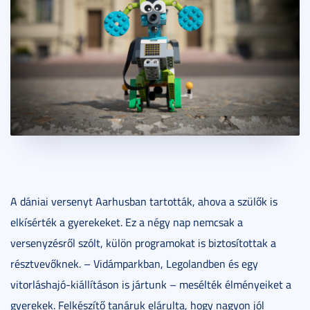
A dániai versenyt Aarhusban tartották, ahova a szülők is
elkísérték a gyerekeket. Ez a négy nap nemcsak a
versenyzésről szólt, külön programokat is biztosítottak a
résztvevőknek. – Vidámparkban, Legolandben és egy
vitorláshajó-kiállításon is jártunk – mesélték élményeiket a
gyerekek. Felkészítő tanáruk elárulta, hogy nagyon jól