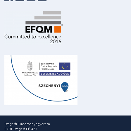
Szegedi Tudományegyetem
6701 Szeged Pf. 427.