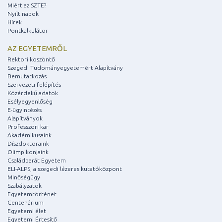
Miért az SZTE?
Nyílt napok
Hírek
Pontkalkulátor
AZ EGYETEMRŐL
Rektori köszöntő
Szegedi Tudományegyetemért Alapítvány
Bemutatkozás
Szervezeti felépítés
Közérdekű adatok
Esélyegyenlőség
E-ügyintézés
Alapítványok
Professzori kar
Akadémikusaink
Díszdoktoraink
Olimpikonjaink
Családbarát Egyetem
ELI-ALPS, a szegedi lézeres kutatóközpont
Minőségügy
Szabályzatok
Egyetemtörténet
Centenárium
Egyetemi élet
Egyetemi Értesítő