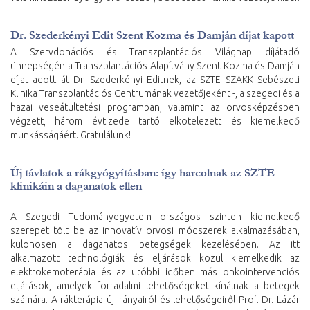
Dr. Szederkényi Edit Szent Kozma és Damján díjat kapott
A Szervdonációs és Transzplantációs Világnap díjátadó
ünnepségén a Transzplantációs Alapítvány Szent Kozma és Damján
díjat adott át Dr. Szederkényi Editnek, az SZTE SZAKK Sebészeti
Klinika Transzplantációs Centrumának vezetőjeként -, a szegedi és a
hazai veseátültetési programban, valamint az orvosképzésben
végzett, három évtizede tartó elkötelezett és kiemelkedő
munkásságáért. Gratulálunk!
Új távlatok a rákgyógyításban: így harcolnak az SZTE
klinikáin a daganatok ellen
A Szegedi Tudományegyetem országos szinten kiemelkedő
szerepet tölt be az innovatív orvosi módszerek alkalmazásában,
különösen a daganatos betegségek kezelésében. Az itt
alkalmazott technológiák és eljárások közül kiemelkedik az
elektrokemoterápia és az utóbbi időben más onkointervenciós
eljárások, amelyek forradalmi lehetőségeket kínálnak a betegek
számára. A rákterápia új irányairól és lehetőségeiről Prof. Dr. Lázár