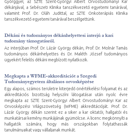
Györggyel, az SZTE Szent-Györgyi Albert Orvostudományi Kar
dékánjával, a Sebészeti Klinika tanszékvezető egyetemi tanárával,
valamint Prof. Dr. Oláh Judittal, az SZTE Onkoterápiás Klinika
tanszékvezető egyetemi tanárával beszélgettünk.
Dékáni és tudományos dékánhelyettesi interjú a kari
tudomány támogatásról.
Az interjúban Prof. Dr. Lázár György dékán, Prof. Dr. Molnár Tamás
tudományos dékánhelyettes és Dr. Maléth József tudományos
ügyekért felelős dékáni megbízott nyilatkozik.
Megkapta a WFME-akkreditációt a Szegedi
Tudományegyetem általános orvosképzése
Egy alapos, számos területre kiterjedő önértékelési folyamat és az
akkreditációs bizottság helyszíni látogatásai után nyolc évre
megkapta az SZTE Szent-Györgyi Albert Orvostudományi Kar az
Orvosképzési Világszövetség (WFME) akkreditációját. Prof. Dr.
Lázár György dékán szerint ez a siker a kar oktatói, hallgatói és
munkatársai kemény munkájának gyümölcse. A licenc megkönnyíti a
hallgatók számára, hogy más országokban folytathassák
tanulmányaikat vagy vállaljanak munkát.