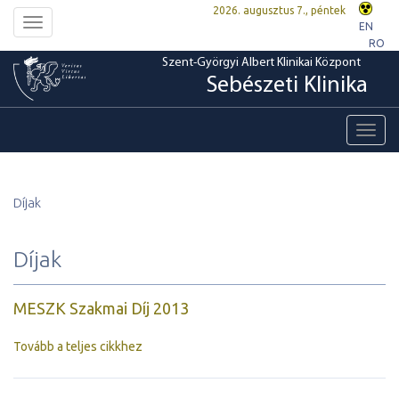
2026. augusztus 7., péntek
Toggle
EN
navigation
RO
Szent-Györgyi Albert Klinikai Központ
Sebészeti Klinika
Toggl
navig
Díjak
Díjak
MESZK Szakmai Díj 2013
Tovább a teljes cikkhez