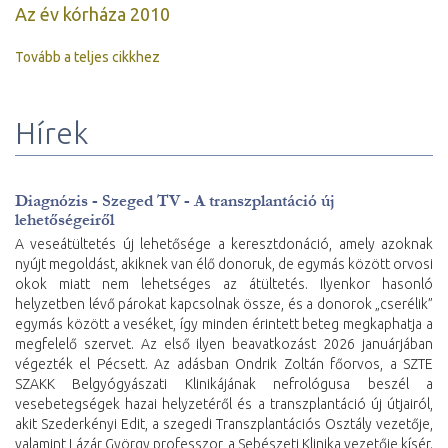
Az év kórháza 2010
Tovább a teljes cikkhez
Hírek
Diagnózis - Szeged TV - A transzplantáció új
lehetőségeiről
A veseátültetés új lehetősége a keresztdonáció, amely azoknak
nyújt megoldást, akiknek van élő donoruk, de egymás között orvosi
okok miatt nem lehetséges az átültetés. Ilyenkor hasonló
helyzetben lévő párokat kapcsolnak össze, és a donorok „cserélik”
egymás között a veséket, így minden érintett beteg megkaphatja a
megfelelő szervet. Az első ilyen beavatkozást 2026 januárjában
végezték el Pécsett. Az adásban Ondrik Zoltán főorvos, a SZTE
SZAKK Belgyógyászati Klinikájának nefrológusa beszél a
vesebetegségek hazai helyzetéről és a transzplantáció új útjairól,
akit Szederkényi Edit, a szegedi Transzplantációs Osztály vezetője,
valamint Lázár György professzor, a Sebészeti Klinika vezetője kísér.