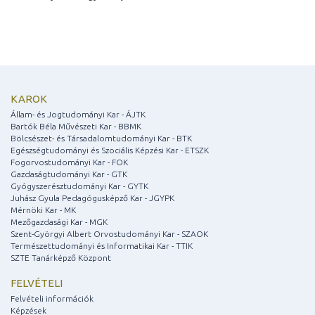
KAROK
Állam- és Jogtudományi Kar - ÁJTK
Bartók Béla Művészeti Kar - BBMK
Bölcsészet- és Társadalomtudományi Kar - BTK
Egészségtudományi és Szociális Képzési Kar - ETSZK
Fogorvostudományi Kar - FOK
Gazdaságtudományi Kar - GTK
Gyógyszerésztudományi Kar - GYTK
Juhász Gyula Pedagógusképző Kar - JGYPK
Mérnöki Kar - MK
Mezőgazdasági Kar - MGK
Szent-Györgyi Albert Orvostudományi Kar - SZAOK
Természettudományi és Informatikai Kar - TTIK
SZTE Tanárképző Központ
FELVÉTELI
Felvételi információk
Képzések