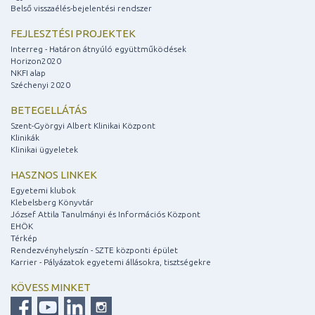
Belső visszaélés-bejelentési rendszer
FEJLESZTÉSI PROJEKTEK
Interreg - Határon átnyúló együttműködések
Horizon2020
NKFI alap
Széchenyi 2020
BETEGELLÁTÁS
Szent-Györgyi Albert Klinikai Központ
Klinikák
Klinikai ügyeletek
HASZNOS LINKEK
Egyetemi klubok
Klebelsberg Könyvtár
József Attila Tanulmányi és Információs Központ
EHÖK
Térkép
Rendezvényhelyszín - SZTE központi épület
Karrier - Pályázatok egyetemi állásokra, tisztségekre
KÖVESS MINKET