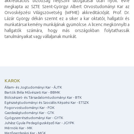
akkreditációs bizottság helyszíni látogatásai után nyolc évre
megkapta az SZTE Szent-Györgyi Albert Orvostudományi Kar az
Orvosképzési Világszövetség (WFME) akkreditációját. Prof. Dr.
Lázár György dékán szerint ez a siker a kar oktatói, hallgatói és
munkatársai kemény munkájának gyümölcse. A licenc megkönnyíti a
hallgatók számára, hogy más országokban folytathassák
tanulmányaikat vagy vállaljanak munkát.
KAROK
Állam- és Jogtudományi Kar - ÁJTK
Bartók Béla Művészeti Kar - BBMK
Bölcsészet- és Társadalomtudományi Kar - BTK
Egészségtudományi és Szociális Képzési Kar - ETSZK
Fogorvostudományi Kar - FOK
Gazdaságtudományi Kar - GTK
Gyógyszerésztudományi Kar - GYTK
Juhász Gyula Pedagógusképző Kar - JGYPK
Mérnöki Kar - MK
Mezőgazdasági Kar - MGK