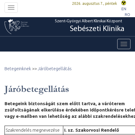
2026. augusztus 7., péntek
Toggle
EN
navigation
RO
Szent-Györgyi Albert Klinikai Központ
Sebészeti Klinika
Toggl
navig
Betegeinknek
>>
Járóbetegellátás
Járóbetegellátás
Betegeink biztonságát szem előtt tartva, a váróterem
zsúfoltságának elkerülése érdekében időpontkérésre tel
vagy e-mailben van lehetőség az alábbi szakrendelésekhe
Szakrendelés megnevezése
I. sz. Szakorvosi Rendelő