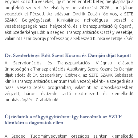
egymás között a veséket, így minden érintett beteg megkaphatja a
megfelelő szervet. Az első ilyen beavatkozást 2026 januárjában
végezték el Pécsett. Az adásban Ondrik Zoltán főorvos, a SZTE
SZAKK Belgyógyászati Klinikájának nefrológusa beszél a
vesebetegségek hazai helyzetéről és a transzplantáció új útjairól,
akit Szederkényi Edit, a szegedi Transzplantációs Osztály vezetője,
valamint Lázár György professzor, a Sebészeti Klinika vezetője kísér.
Dr. Szederkényi Edit Szent Kozma és Damján díjat kapott
A Szervdonációs és Transzplantációs Világnap díjátadó
ünnepségén a Transzplantációs Alapítvány Szent Kozma és Damján
díjat adott át Dr. Szederkényi Editnek, az SZTE SZAKK Sebészeti
Klinika Transzplantációs Centrumának vezetőjeként -, a szegedi és a
hazai veseátültetési programban, valamint az orvosképzésben
végzett, három évtizede tartó elkötelezett és kiemelkedő
munkásságáért. Gratulálunk!
Új távlatok a rákgyógyításban: így harcolnak az SZTE
klinikáin a daganatok ellen
A Szegedi Tudományegyetem országos szinten kiemelkedő