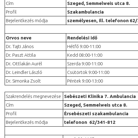
Cím
Szeged,
Semmelweis utca 8.
Profil
Szakambulancia
Bejelentkezés módja
személyesen, ill. telefonon
62/
Orvos neve
Rendelési idő
Dr. Tajti János
Hétfő 9:00-11:00
Dr. Paszt Attila
Kedd 08:00-11:00
Dr. Ottlakán Aurél
Szerda 9:00-11:00
Dr. Leindler László
Csütörtök 9:00-11:00
Dr. Simonka Zsolt
Péntek 9:00-13:00
Szakrendelés megnevezése
Sebészeti Klinika 7. Ambulancia
Cím
Szeged, Semmelweis utca 8.
Profil
Érsebészeti szakambulancia
Bejelentkezés módja
telefonon
62/341-812