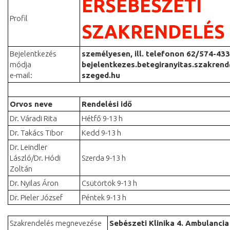
ÉRSEBÉSZETI
Profil
SZAKRENDELÉS
Bejelentkezés
személyesen, ill. telefonon 62/574-433
módja
bejelentkezes.betegiranyitas.szakren
e-mail:
szeged.hu
Orvos neve
Rendelési idő
Dr. Váradi Rita
Hétfő 9-13 h
Dr. Takács Tibor
Kedd 9-13 h
Dr. Leindler
László/Dr. Hódi
Szerda 9-13 h
Zoltán
Dr. Nyilas Áron
Csütörtök 9-13 h
Dr. Pieler József
Péntek 9-13 h
Szakrendelés megnevezése
Sebészeti Klinika 4. Ambulancia