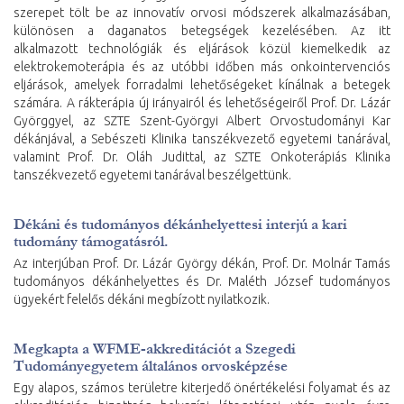
szerepet tölt be az innovatív orvosi módszerek alkalmazásában,
különösen a daganatos betegségek kezelésében. Az itt
alkalmazott technológiák és eljárások közül kiemelkedik az
elektrokemoterápia és az utóbbi időben más onkointervenciós
eljárások, amelyek forradalmi lehetőségeket kínálnak a betegek
számára. A rákterápia új irányairól és lehetőségeiről Prof. Dr. Lázár
Györggyel, az SZTE Szent-Györgyi Albert Orvostudományi Kar
dékánjával, a Sebészeti Klinika tanszékvezető egyetemi tanárával,
valamint Prof. Dr. Oláh Judittal, az SZTE Onkoterápiás Klinika
tanszékvezető egyetemi tanárával beszélgettünk.
Dékáni és tudományos dékánhelyettesi interjú a kari
tudomány támogatásról.
Az interjúban Prof. Dr. Lázár György dékán, Prof. Dr. Molnár Tamás
tudományos dékánhelyettes és Dr. Maléth József tudományos
ügyekért felelős dékáni megbízott nyilatkozik.
Megkapta a WFME-akkreditációt a Szegedi
Tudományegyetem általános orvosképzése
Egy alapos, számos területre kiterjedő önértékelési folyamat és az