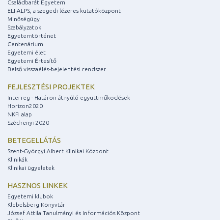
Családbarát Egyetem
ELI-ALPS, a szegedi lézeres kutatóközpont
Minőségügy
Szabályzatok
Egyetemtörténet
Centenárium
Egyetemi élet
Egyetemi Értesítő
Belső visszaélés-bejelentési rendszer
FEJLESZTÉSI PROJEKTEK
Interreg - Határon átnyúló együttműködések
Horizon2020
NKFI alap
Széchenyi 2020
BETEGELLÁTÁS
Szent-Györgyi Albert Klinikai Központ
Klinikák
Klinikai ügyeletek
HASZNOS LINKEK
Egyetemi klubok
Klebelsberg Könyvtár
József Attila Tanulmányi és Információs Központ