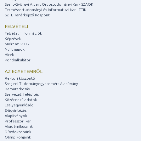
Szent-Györgyi Albert Orvostudományi Kar - SZAOK
Természettudományi és Informatikai Kar - TTIK
SZTE Tanárképző Központ
FELVÉTELI
Felvételi információk
Képzések
Miért az SZTE?
Nyílt napok
Hírek
Pontkalkulátor
AZ EGYETEMRŐL
Rektori köszöntő
Szegedi Tudományegyetemért Alapítvány
Bemutatkozás
Szervezeti felépítés
Közérdekű adatok
Esélyegyenlőség
E-ügyintézés
Alapítványok
Professzori kar
Akadémikusaink
Díszdoktoraink
Olimpikonjaink