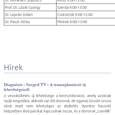
Dr. Ábrahám Szabolcs
Kedd 9:00-13:00
Prof. Dr. Lázár György
Szerda 9:00-13:00
Dr. Leprán Ádám
Csütörtök 9:00-12:00
Dr. Paszt Attila
Péntek 9:00-13:00
Hírek
Diagnózis - Szeged TV - A transzplantáció új
lehetőségeiről
A veseátültetés új lehetősége a keresztdonáció, amely azoknak
nyújt megoldást, akiknek van élő donoruk, de egymás között orvosi
okok miatt nem lehetséges az átültetés. Ilyenkor hasonló
helyzetben lévő párokat kapcsolnak össze, és a donorok „cserélik”