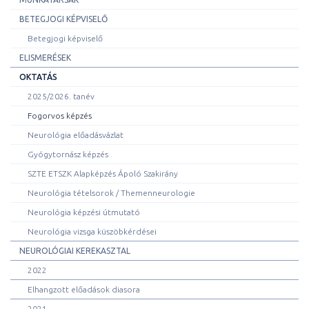
BETEGJOGI KÉPVISELŐ
Betegjogi képviselő
ELISMERÉSEK
OKTATÁS
2025/2026. tanév
Fogorvos képzés
Neurológia előadásvázlat
Gyógytornász képzés
SZTE ETSZK Alapképzés Ápoló Szakirány
Neurológia tételsorok / Themenneurologie
Neurológia képzési útmutató
Neurológia vizsga küszöbkérdései
NEUROLÓGIAI KEREKASZTAL
2022
Elhangzott előadások diasora
2021