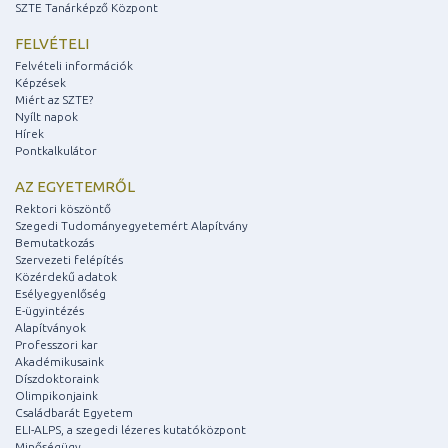
SZTE Tanárképző Központ
FELVÉTELI
Felvételi információk
Képzések
Miért az SZTE?
Nyílt napok
Hírek
Pontkalkulátor
AZ EGYETEMRŐL
Rektori köszöntő
Szegedi Tudományegyetemért Alapítvány
Bemutatkozás
Szervezeti felépítés
Közérdekű adatok
Esélyegyenlőség
E-ügyintézés
Alapítványok
Professzori kar
Akadémikusaink
Díszdoktoraink
Olimpikonjaink
Családbarát Egyetem
ELI-ALPS, a szegedi lézeres kutatóközpont
Minőségügy