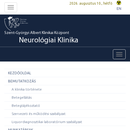
2026. augusztus 10., hétfő
Toggle
EN
navigation
Szent-Györgyi Albert Klinikai Központ
Neurológiai Klinika
Toggl
navig
KEZDŐOLDAL
BEMUTATKOZÁS
A klinika története
Betegellátás
Betegtájékoztató
Szervezeti és működési szabályzat
Liquordiagnosztikai laboratórium szabályzat
MUNKATÁRSAK