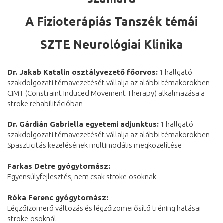
A Fizioterápiás Tanszék témái
SZTE Neurológiai Klinika
Dr. Jakab Katalin osztályvezető főorvos:
1 hallgató
szakdolgozati témavezetését vállalja az alábbi témakörökben
CIMT (Constraint Induced Movement Therapy) alkalmazása a
stroke rehabilitációban
Dr. Gárdián Gabriella egyetemi adjunktus:
1 hallgató
szakdolgozati témavezetését vállalja az alábbi témakörökben
Spaszticitás kezelésének multimodális megközelítése
Farkas Detre gyógytornász:
Egyensúlyfejlesztés, nem csak stroke-osoknak
Róka Ferenc gyógytornász:
Légzőizomerő változás és légzőizomerősítő tréning hatásai
stroke-osoknál