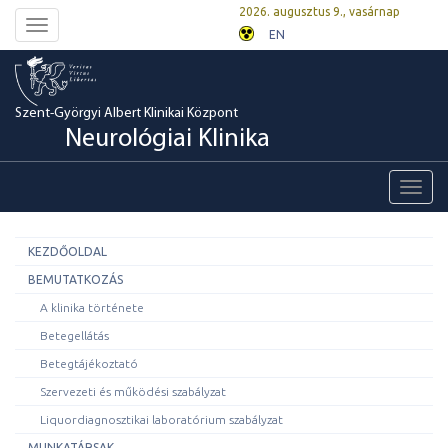
2026. augusztus 9., vasárnap
Toggle
EN
navigation
Szent-Györgyi Albert Klinikai Központ
Neurológiai Klinika
Toggl
navig
KEZDŐOLDAL
BEMUTATKOZÁS
A klinika története
Betegellátás
Betegtájékoztató
Szervezeti és működési szabályzat
Liquordiagnosztikai laboratórium szabályzat
MUNKATÁRSAK