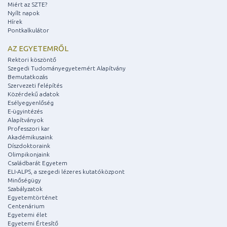
Miért az SZTE?
Nyílt napok
Hírek
Pontkalkulátor
AZ EGYETEMRŐL
Rektori köszöntő
Szegedi Tudományegyetemért Alapítvány
Bemutatkozás
Szervezeti felépítés
Közérdekű adatok
Esélyegyenlőség
E-ügyintézés
Alapítványok
Professzori kar
Akadémikusaink
Díszdoktoraink
Olimpikonjaink
Családbarát Egyetem
ELI-ALPS, a szegedi lézeres kutatóközpont
Minőségügy
Szabályzatok
Egyetemtörténet
Centenárium
Egyetemi élet
Egyetemi Értesítő