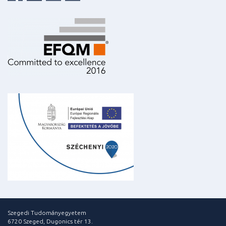
Szegedi Tudományegyetem
6720 Szeged, Dugonics tér 13.