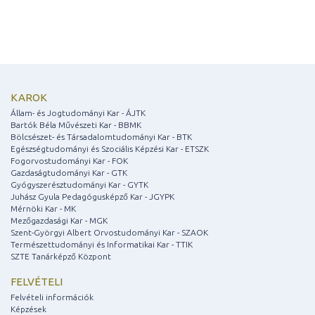
KAROK
Állam- és Jogtudományi Kar - ÁJTK
Bartók Béla Művészeti Kar - BBMK
Bölcsészet- és Társadalomtudományi Kar - BTK
Egészségtudományi és Szociális Képzési Kar - ETSZK
Fogorvostudományi Kar - FOK
Gazdaságtudományi Kar - GTK
Gyógyszerésztudományi Kar - GYTK
Juhász Gyula Pedagógusképző Kar - JGYPK
Mérnöki Kar - MK
Mezőgazdasági Kar - MGK
Szent-Györgyi Albert Orvostudományi Kar - SZAOK
Természettudományi és Informatikai Kar - TTIK
SZTE Tanárképző Központ
FELVÉTELI
Felvételi információk
Képzések