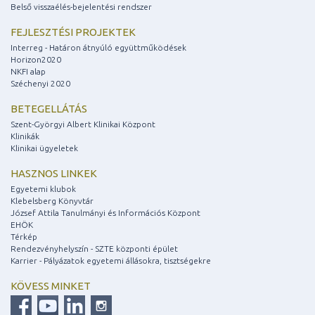
Belső visszaélés-bejelentési rendszer
FEJLESZTÉSI PROJEKTEK
Interreg - Határon átnyúló együttműködések
Horizon2020
NKFI alap
Széchenyi 2020
BETEGELLÁTÁS
Szent-Györgyi Albert Klinikai Központ
Klinikák
Klinikai ügyeletek
HASZNOS LINKEK
Egyetemi klubok
Klebelsberg Könyvtár
József Attila Tanulmányi és Információs Központ
EHÖK
Térkép
Rendezvényhelyszín - SZTE központi épület
Karrier - Pályázatok egyetemi állásokra, tisztségekre
KÖVESS MINKET