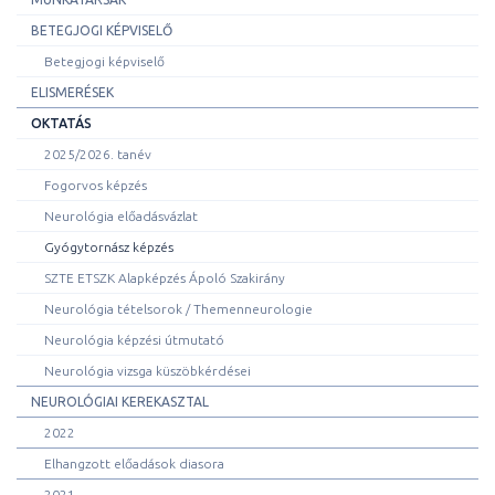
BETEGJOGI KÉPVISELŐ
Betegjogi képviselő
ELISMERÉSEK
OKTATÁS
2025/2026. tanév
Fogorvos képzés
Neurológia előadásvázlat
Gyógytornász képzés
SZTE ETSZK Alapképzés Ápoló Szakirány
Neurológia tételsorok / Themenneurologie
Neurológia képzési útmutató
Neurológia vizsga küszöbkérdései
NEUROLÓGIAI KEREKASZTAL
2022
Elhangzott előadások diasora
2021