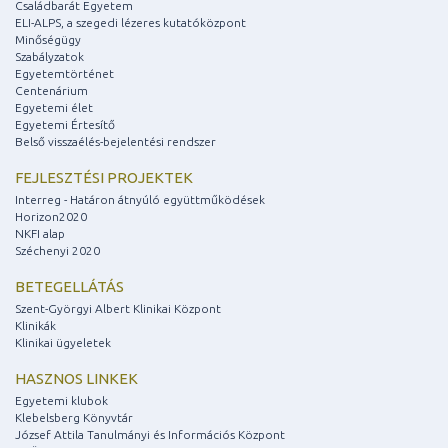
Családbarát Egyetem
ELI-ALPS, a szegedi lézeres kutatóközpont
Minőségügy
Szabályzatok
Egyetemtörténet
Centenárium
Egyetemi élet
Egyetemi Értesítő
Belső visszaélés-bejelentési rendszer
FEJLESZTÉSI PROJEKTEK
Interreg - Határon átnyúló együttműködések
Horizon2020
NKFI alap
Széchenyi 2020
BETEGELLÁTÁS
Szent-Györgyi Albert Klinikai Központ
Klinikák
Klinikai ügyeletek
HASZNOS LINKEK
Egyetemi klubok
Klebelsberg Könyvtár
József Attila Tanulmányi és Információs Központ