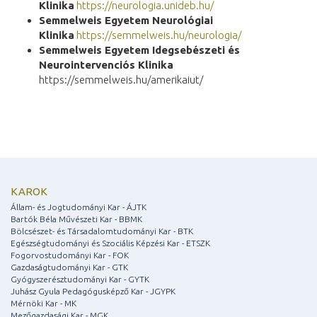
Klinika
https://neurologia.unideb.hu/
Semmelweis Egyetem Neurológiai
Klinika
https://semmelweis.hu/neurologia/
Semmelweis Egyetem Idegsebészeti és
Neurointervenciós Klinika
https://semmelweis.hu/amerikaiut/
KAROK
Állam- és Jogtudományi Kar - ÁJTK
Bartók Béla Művészeti Kar - BBMK
Bölcsészet- és Társadalomtudományi Kar - BTK
Egészségtudományi és Szociális Képzési Kar - ETSZK
Fogorvostudományi Kar - FOK
Gazdaságtudományi Kar - GTK
Gyógyszerésztudományi Kar - GYTK
Juhász Gyula Pedagógusképző Kar - JGYPK
Mérnöki Kar - MK
Mezőgazdasági Kar - MGK