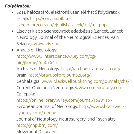
Folyóiratok:
SZTE hálózatáról elektronikusan elérhető folyóiratok
listája:
http://corvina.bibl.u-
szeged.hu/corvina/ejoulist/szteek/full/full.php
Elsevier kiadó ScienceDirect adatbázisa (Lancet, Lancet
Neurology, Journal of the Neurological Sciences, Pain,
Seizure):
www.eisz.hu
Annals of Neurology:
http://www3.interscience.wiley.com/cgi-
bin/jhome/76507645
Archives of Neurology:
http://archneur.ama-assn.org/
Brain:
http://brain.oxfordjournals.org/
Cephalalgia:
www.blackwellpublishing.com/journals/cha/
Current Opinion in Neurology:
www.co-neurology.com
Epilepsia:
https://onlinelibrary.wiley.com/journal/15281167
European Journal of Neurology:
http://www.blackwell-
synergy.com/loi/ene
Journal of Neurology, Neurosurgery, and Psychiatry:
http://jnnp.bmj.com/
Movement Disorders: