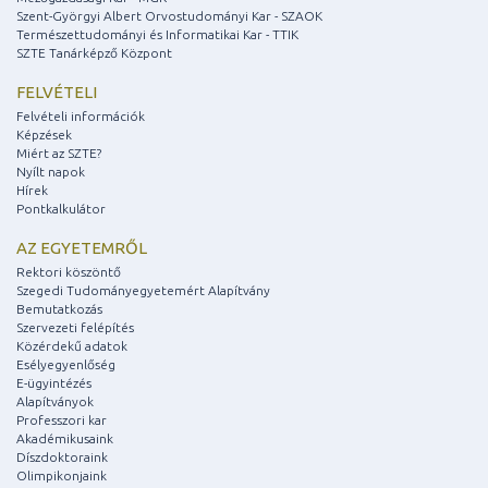
Szent-Györgyi Albert Orvostudományi Kar - SZAOK
Természettudományi és Informatikai Kar - TTIK
SZTE Tanárképző Központ
FELVÉTELI
Felvételi információk
Képzések
Miért az SZTE?
Nyílt napok
Hírek
Pontkalkulátor
AZ EGYETEMRŐL
Rektori köszöntő
Szegedi Tudományegyetemért Alapítvány
Bemutatkozás
Szervezeti felépítés
Közérdekű adatok
Esélyegyenlőség
E-ügyintézés
Alapítványok
Professzori kar
Akadémikusaink
Díszdoktoraink
Olimpikonjaink