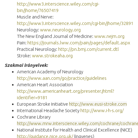
http://www3.interscience.wiley.com/cgi-
bin/jhome/76507419
Muscle and Nerve:
http://www3.interscience.wiley.com/cgi-bin/jhome/32891
Neurology:
www.neurology.org
The New England Journal of Medicine:
www.nejm.org
Pain:
https://journals.lww.com/pain/pages/default.aspx
Practical Neurology:
http://pn.bmj.com/current.dtl
Stroke:
www.strokeaha.org
Szakmai irányelvek:
American Academy of Neurology
http://www.aan.com/go/practice/guidelines
American Heart Association
http://www.americanheart.org/presenter.jhtml?
identifier=9181
European Stroke Initiative
http://www.eusi-stroke.com
International Headache Society
http://www.i-h-s.org/
Cochrane Library
http://www.mrw.interscience.wiley.com/cochrane/cochrane_
National Institute for Health and Clinical Excellence (NICE)
http://guidance.nice.org.uk/
(ingyenes)