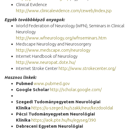
Clinical Evidence
http://www.clinicalevidence.com/ceweb/index.jsp
Egyéb to
vábbképző anyagok:
World Federation of Neurology (WFN), Seminars in Clinical
Neurology
http://www.wfneurology.org/wfnseminars.htm
Medscape Neurology and Neurosorgery
http://www.medscape.com/neurology
Internet Handbook of Neurology
http://www.neuropat.dote.hu/
Internet Stroke Center
http://www.strokecenter.org/
Hasznos linkek:
Pubmed
www.pubmed.gov
Google Scholar
http://scholar.google.com/
Szegedi Tudományegyetem Neurológiai
Klinika
https://u-szeged.hu/szakk/neur/kezdooldal
Pécsi Tudományegyetem Neurológiai
Klinika
https://aok.pte.hu/hu/egyseg/390
Debreceni Egyetem Neurológiai