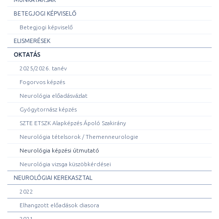
BETEGJOGI KÉPVISELŐ
Betegjogi képviselő
ELISMERÉSEK
OKTATÁS
2025/2026. tanév
Fogorvos képzés
Neurológia előadásvázlat
Gyógytornász képzés
SZTE ETSZK Alapképzés Ápoló Szakirány
Neurológia tételsorok / Themenneurologie
Neurológia képzési útmutató
Neurológia vizsga küszöbkérdései
NEUROLÓGIAI KEREKASZTAL
2022
Elhangzott előadások diasora
2021