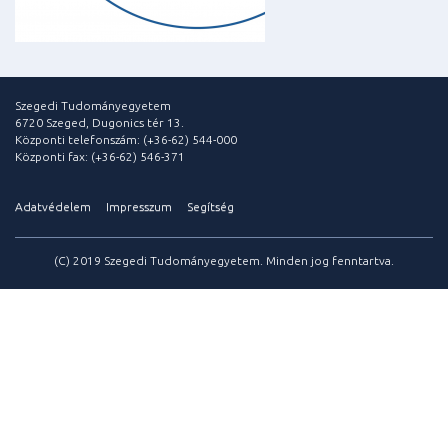
Szegedi Tudományegyetem
6720 Szeged, Dugonics tér 13.
Központi telefonszám: (+36-62) 544-000
Központi fax: (+36-62) 546-371
Adatvédelem
Impresszum
Segítség
(C) 2019 Szegedi Tudományegyetem. Minden jog fenntartva.