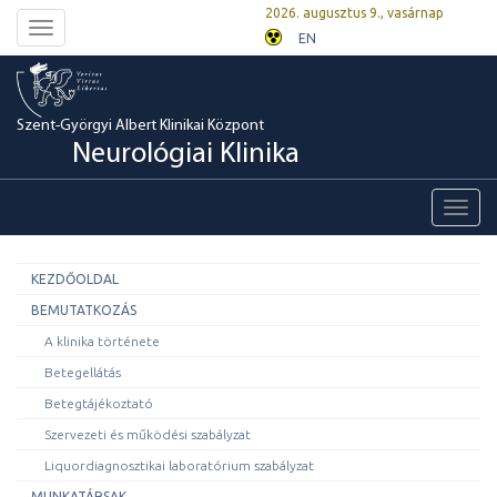
2026. augusztus 9., vasárnap
Toggle
EN
navigation
Szent-Györgyi Albert Klinikai Központ
Neurológiai Klinika
Toggl
navig
KEZDŐOLDAL
BEMUTATKOZÁS
A klinika története
Betegellátás
Betegtájékoztató
Szervezeti és működési szabályzat
Liquordiagnosztikai laboratórium szabályzat
MUNKATÁRSAK