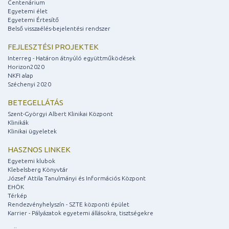
Centenárium
Egyetemi élet
Egyetemi Értesítő
Belső visszaélés-bejelentési rendszer
FEJLESZTÉSI PROJEKTEK
Interreg - Határon átnyúló együttműködések
Horizon2020
NKFI alap
Széchenyi 2020
BETEGELLÁTÁS
Szent-Györgyi Albert Klinikai Központ
Klinikák
Klinikai ügyeletek
HASZNOS LINKEK
Egyetemi klubok
Klebelsberg Könyvtár
József Attila Tanulmányi és Információs Központ
EHÖK
Térkép
Rendezvényhelyszín - SZTE központi épület
Karrier - Pályázatok egyetemi állásokra, tisztségekre