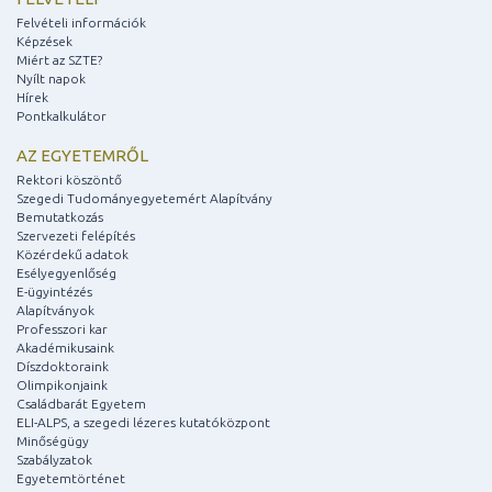
Felvételi információk
Képzések
Miért az SZTE?
Nyílt napok
Hírek
Pontkalkulátor
AZ EGYETEMRŐL
Rektori köszöntő
Szegedi Tudományegyetemért Alapítvány
Bemutatkozás
Szervezeti felépítés
Közérdekű adatok
Esélyegyenlőség
E-ügyintézés
Alapítványok
Professzori kar
Akadémikusaink
Díszdoktoraink
Olimpikonjaink
Családbarát Egyetem
ELI-ALPS, a szegedi lézeres kutatóközpont
Minőségügy
Szabályzatok
Egyetemtörténet