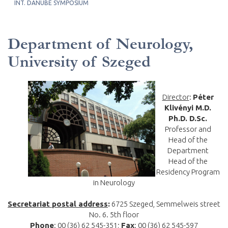
INT. DANUBE SYMPOSIUM
Department of Neurology,
University of Szeged
Director
:
Péter
Klivényi M.D.
Ph.D. D.Sc.
Professor and
Head of the
Department
Head of the
Residency Program
in Neurology
Secretariat postal address
:
6725 Szeged, Semmelweis street
No. 6. 5th floor
Phone
: 00 (36) 62 545-351;
Fax
: 00 (36) 62 545-597