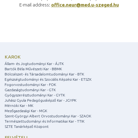
E-mail address:
office.neur@med.u-szeged.hu
KAROK
Állam- és Jogtudományi Kar - ÁJTK
Bartók Béla Művészeti Kar - BBMK
Bölcsészet- és Társadalomtudományi Kar - BTK
Egészségtudományi és Szociális Képzési Kar - ETSZK
Fogorvostudományi Kar - FOK
Gazdaságtudományi Kar - GTK
Gyógyszerésztudományi Kar - GYTK
Juhász Gyula Pedagógusképző Kar - JGYPK
Mérnöki Kar - MK
Mezőgazdasági Kar - MGK
Szent-Györgyi Albert Orvostudományi Kar - SZAOK
Természettudományi és Informatikai Kar - TTIK
SZTE Tanárképző Központ
FELVÉTELI