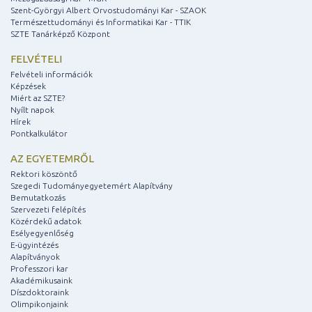
Szent-Györgyi Albert Orvostudományi Kar - SZAOK
Természettudományi és Informatikai Kar - TTIK
SZTE Tanárképző Központ
FELVÉTELI
Felvételi információk
Képzések
Miért az SZTE?
Nyílt napok
Hírek
Pontkalkulátor
AZ EGYETEMRŐL
Rektori köszöntő
Szegedi Tudományegyetemért Alapítvány
Bemutatkozás
Szervezeti felépítés
Közérdekű adatok
Esélyegyenlőség
E-ügyintézés
Alapítványok
Professzori kar
Akadémikusaink
Díszdoktoraink
Olimpikonjaink