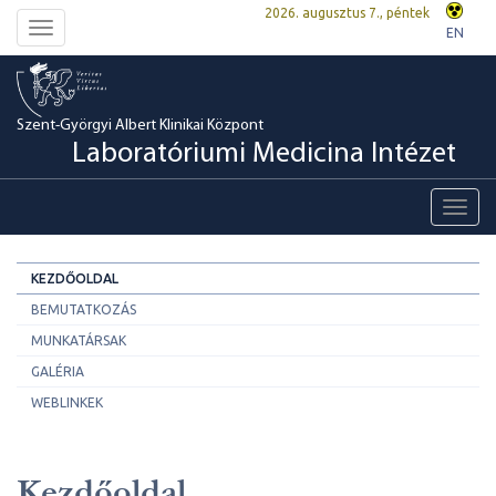
2026. augusztus 7., péntek
Toggle
EN
navigation
Szent-Györgyi Albert Klinikai Központ
Laboratóriumi Medicina Intézet
Toggl
navig
KEZDŐOLDAL
BEMUTATKOZÁS
MUNKATÁRSAK
GALÉRIA
WEBLINKEK
Kezdőoldal