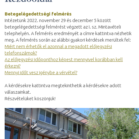
Betegelégedettségi felmérés
Intézetünk 2022. november 29 és december 5 között
betegelégedettségi felmérést végzett az I. sz. Mintavételi
telephelyén. A felmérés eredményét a címre kattintva nézhetik
meg. A felmérés során az alábbi gyakori kérdések merültek fel:
Miért nem érhetők el azonnal a megadott előjegyzési
telefonszámok?
Az előjegyzési időponthoz képest mennyivel korábban kell
érkezni?
Mennyi időt vesz igénybe a vérvétel?
A kérdésekre kattintva megtekinthetik a kérdésekre adott
válaszainkat.
Részvételüket köszönjük!