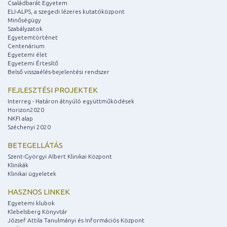
Családbarát Egyetem
ELI-ALPS, a szegedi lézeres kutatóközpont
Minőségügy
Szabályzatok
Egyetemtörténet
Centenárium
Egyetemi élet
Egyetemi Értesítő
Belső visszaélés-bejelentési rendszer
FEJLESZTÉSI PROJEKTEK
Interreg - Határon átnyúló együttműködések
Horizon2020
NKFI alap
Széchenyi 2020
BETEGELLÁTÁS
Szent-Györgyi Albert Klinikai Központ
Klinikák
Klinikai ügyeletek
HASZNOS LINKEK
Egyetemi klubok
Klebelsberg Könyvtár
József Attila Tanulmányi és Információs Központ