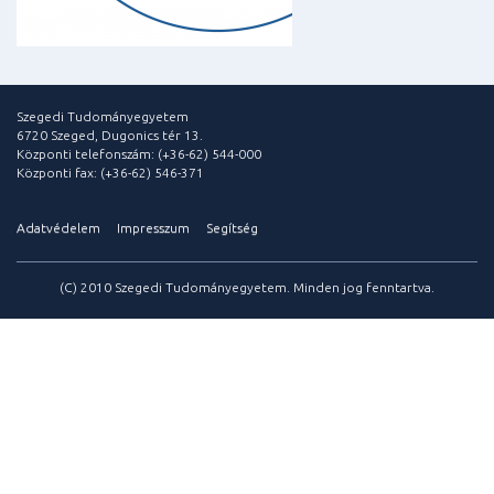
Szegedi Tudományegyetem
6720 Szeged, Dugonics tér 13.
Központi telefonszám: (+36-62) 544-000
Központi fax: (+36-62) 546-371
Adatvédelem
Impresszum
Segítség
(C) 2010 Szegedi Tudományegyetem. Minden jog fenntartva.