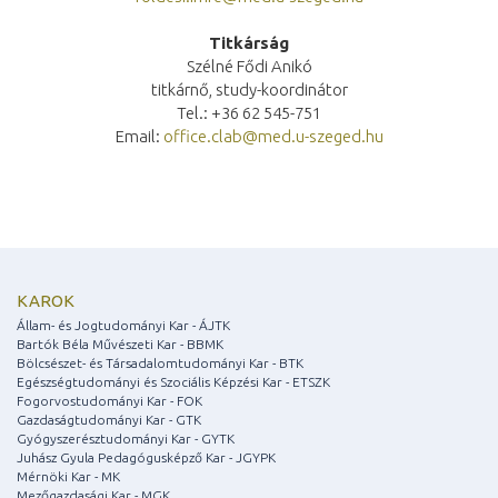
Titkárság
Szélné Fődi Anikó
titkárnő, study-koordinátor
Tel.: +36 62 545-751
Email:
office.clab@med.u-szeged.hu
KAROK
Állam- és Jogtudományi Kar - ÁJTK
Bartók Béla Művészeti Kar - BBMK
Bölcsészet- és Társadalomtudományi Kar - BTK
Egészségtudományi és Szociális Képzési Kar - ETSZK
Fogorvostudományi Kar - FOK
Gazdaságtudományi Kar - GTK
Gyógyszerésztudományi Kar - GYTK
Juhász Gyula Pedagógusképző Kar - JGYPK
Mérnöki Kar - MK
Mezőgazdasági Kar - MGK