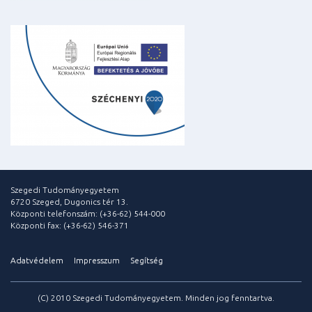
Szegedi Tudományegyetem
6720 Szeged, Dugonics tér 13.
Központi telefonszám: (+36-62) 544-000
Központi fax: (+36-62) 546-371
Adatvédelem
Impresszum
Segítség
(C) 2010 Szegedi Tudományegyetem. Minden jog fenntartva.