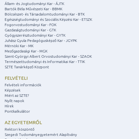
Állam- és Jogtudományi Kar - ÁJTK
Bartók Béla Művészeti Kar - BBMK
Bölcsészet- és Társadalomtudományi Kar - BTK
Egészségtudományi és Szociális Képzési Kar - ETSZK
Fogorvostudományi Kar - FOK
Gazdaságtudományi Kar - GTK
Gyógyszerésztudományi Kar - GYTK
Juhász Gyula Pedagógusképző Kar - JGYPK
Mérnöki Kar - MK
Mezőgazdasági Kar - MGK
Szent-Györgyi Albert Orvostudományi Kar - SZAOK
Természettudományi és Informatikai Kar - TTIK
SZTE Tanárképző Központ
FELVÉTELI
Felvételi információk
Képzések
Miért az SZTE?
Nyílt napok
Hírek
Pontkalkulátor
AZ EGYETEMRŐL
Rektori köszöntő
Szegedi Tudományegyetemért Alapítvány