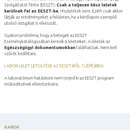
Szolgáltatói Térbe (EESZT).
Csak a teljesen kész leletek
kerülnek fel az EESZT-be
, részleletek nem. Ezért csak akkor
látják az eredményeket a felületen, ha a kérőlapon szereplő
utolsó vizsgálat is elkészült.
Gyakori probléma, hogy a betegek az EESZT
Eseménykatalógusában keresik a leleteiket. A leletek az
Egészségügyi dokumentumokban
találhatóak. Nem kell
szűrőt beállítani.
LABOR LELET LETÖLTÉSE AZ EESZT-BŐL 7 LÉPÉSBEN
A laboratórium hatásköre nem terjed ki az EESZT program
működésének ellenőzrésére.
KAROK