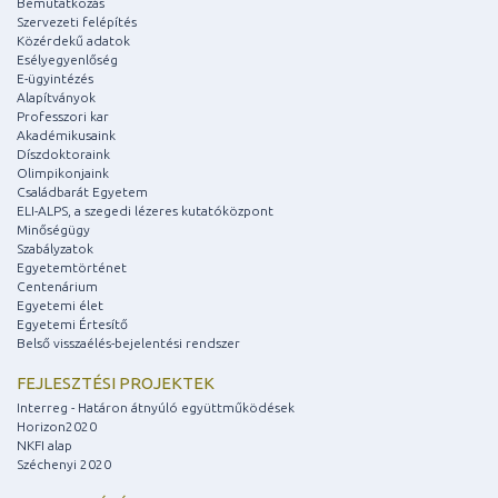
Bemutatkozás
Szervezeti felépítés
Közérdekű adatok
Esélyegyenlőség
E-ügyintézés
Alapítványok
Professzori kar
Akadémikusaink
Díszdoktoraink
Olimpikonjaink
Családbarát Egyetem
ELI-ALPS, a szegedi lézeres kutatóközpont
Minőségügy
Szabályzatok
Egyetemtörténet
Centenárium
Egyetemi élet
Egyetemi Értesítő
Belső visszaélés-bejelentési rendszer
FEJLESZTÉSI PROJEKTEK
Interreg - Határon átnyúló együttműködések
Horizon2020
NKFI alap
Széchenyi 2020