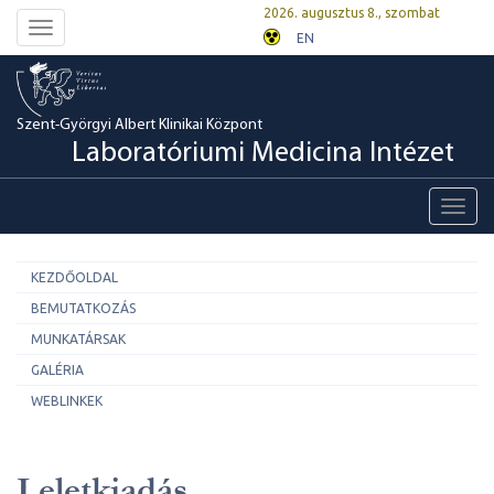
2026. augusztus 8., szombat
Toggle
EN
navigation
Szent-Györgyi Albert Klinikai Központ
Laboratóriumi Medicina Intézet
Toggl
navig
KEZDŐOLDAL
BEMUTATKOZÁS
MUNKATÁRSAK
GALÉRIA
WEBLINKEK
Leletkiadás