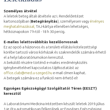
Személyes átvétel
A leletek beteg általi átvétele az I. Rendelőintézet
kartonozójában (
Betegirányítás
), személyesen vagy
érvényes
meghatalmazással,
TAJ-kártya ellenében lehetséges,
hétköznapokon 7 h-tól - 18 h 30 percig.
E-mailes lelettovábbítás kezelőorvosnak
Ez az opció a háziorvos és a területi ellátási kötelezettségi
körébe tartozó városi kórházak és szakrendelők számára érhető
el a helyi laboratóriumokon keresztül.
A beküldő részére történő e-mailes eredményközlés
igénybevételével kapcsolatos tájékoztatást az
office.clab@med.u-szeged.hu
e-mail címen kaphat.
A betegek számára ez a funkció nem érhető el!
Egységes Egészségügyi Szolgáltatói Téren (EESZT)
keresztül
A Laboratóriumi Medicina Intézetben készült leletek 2019.július
1-je óta automatikusan felkerülnek az Egységes Egészségügyi