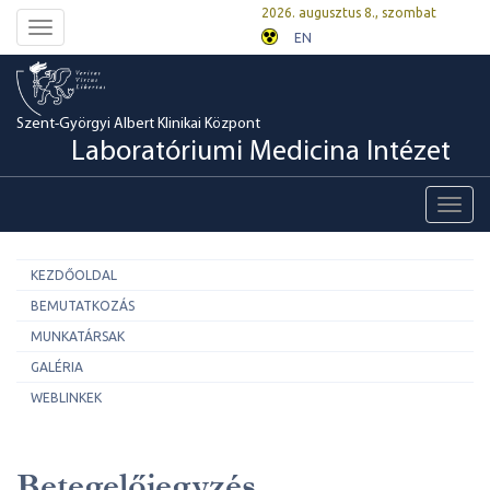
2026. augusztus 8., szombat
Toggle
EN
navigation
Szent-Györgyi Albert Klinikai Központ
Laboratóriumi Medicina Intézet
Toggl
navig
KEZDŐOLDAL
BEMUTATKOZÁS
MUNKATÁRSAK
GALÉRIA
WEBLINKEK
Betegelőjegyzés