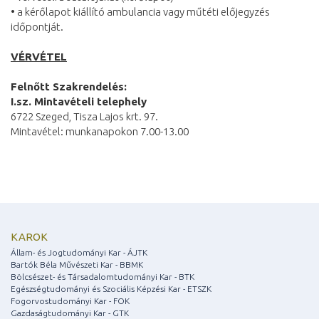
• a kérőlapot kiállító ambulancia vagy műtéti előjegyzés
időpontját.
VÉRVÉTEL
Felnőtt Szakrendelés:
I.sz. Mintavételi telephely
6722 Szeged, Tisza Lajos krt. 97.
Mintavétel: munkanapokon 7.00-13.00
KAROK
Állam- és Jogtudományi Kar - ÁJTK
Bartók Béla Művészeti Kar - BBMK
Bölcsészet- és Társadalomtudományi Kar - BTK
Egészségtudományi és Szociális Képzési Kar - ETSZK
Fogorvostudományi Kar - FOK
Gazdaságtudományi Kar - GTK