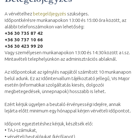
A vérvételhez
betegelőjegyzés
szükséges.
Időpontkérésre munkanapokon 13:00 és 15:00 óra között, az
alábbi telefonszámokon van lehetőség:
+36 30 735 87 42
+36 30 737 10 66
+36 30 423 99 20
Vagy személyesen munkanapokon 13:00 és 14:30 között a I.sz.
Mintavételi telephelyünkön az adminisztrációs ablaknál.
Az időpontokat az igénylés napjától számított 10 munkanapon
belül adunk. Ez az időintervallum tájékoztató jellegű, Vis Major
esetén (informatikai szolgáltatás kiesés, dolgozói
megbetegedések, ünnepnapok) hosszabb is lehet.
Ezért kérjük ügyeljen a beutaló érvényességi idejére, annak
lejárta előtt minimum egy hónappal kérjen vérvételi időpontot.
Időpont egyeztetéshez kérjük, készítsék elő:
• TAJ-számukat,
• vérvételi beutalójukat (kérőlapot)