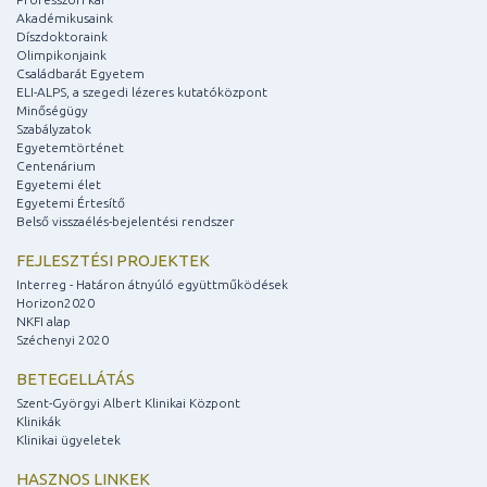
Akadémikusaink
Díszdoktoraink
Olimpikonjaink
Családbarát Egyetem
ELI-ALPS, a szegedi lézeres kutatóközpont
Minőségügy
Szabályzatok
Egyetemtörténet
Centenárium
Egyetemi élet
Egyetemi Értesítő
Belső visszaélés-bejelentési rendszer
FEJLESZTÉSI PROJEKTEK
Interreg - Határon átnyúló együttműködések
Horizon2020
NKFI alap
Széchenyi 2020
BETEGELLÁTÁS
Szent-Györgyi Albert Klinikai Központ
Klinikák
Klinikai ügyeletek
HASZNOS LINKEK