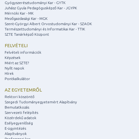
Gyógyszerésztudományi Kar - GYTK
Juhász Gyula Pedagógusképző Kar - JGYPK
Mérnöki Kar - MK
Mezőgazdasági Kar - MGK
Szent-Györgyi Albert Orvostudományi Kar - SZAOK
Természettudományi és Informatikai Kar - TTIK
SZTE Tanárképző Központ
FELVÉTELI
Felvételi információk
Képzések
Miért az SZTE?
Nyílt napok
Hírek
Pontkalkulátor
AZ EGYETEMRŐL
Rektori köszöntő
Szegedi Tudományegyetemért Alapítvány
Bemutatkozás
Szervezeti felépítés
Közérdekű adatok
Esélyegyenlőség
E-ügyintézés
Alapítványok
Professzori kar