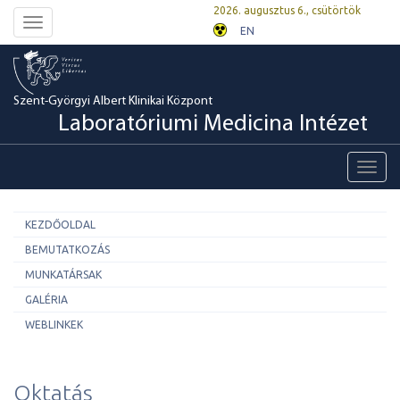
2026. augusztus 6., csütörtök
Toggle
EN
navigation
Szent-Györgyi Albert Klinikai Központ
Laboratóriumi Medicina Intézet
Toggl
navig
KEZDŐOLDAL
BEMUTATKOZÁS
MUNKATÁRSAK
GALÉRIA
WEBLINKEK
Oktatás