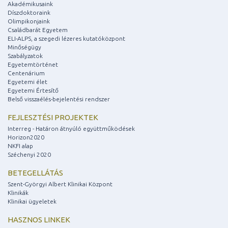
Akadémikusaink
Díszdoktoraink
Olimpikonjaink
Családbarát Egyetem
ELI-ALPS, a szegedi lézeres kutatóközpont
Minőségügy
Szabályzatok
Egyetemtörténet
Centenárium
Egyetemi élet
Egyetemi Értesítő
Belső visszaélés-bejelentési rendszer
FEJLESZTÉSI PROJEKTEK
Interreg - Határon átnyúló együttműködések
Horizon2020
NKFI alap
Széchenyi 2020
BETEGELLÁTÁS
Szent-Györgyi Albert Klinikai Központ
Klinikák
Klinikai ügyeletek
HASZNOS LINKEK