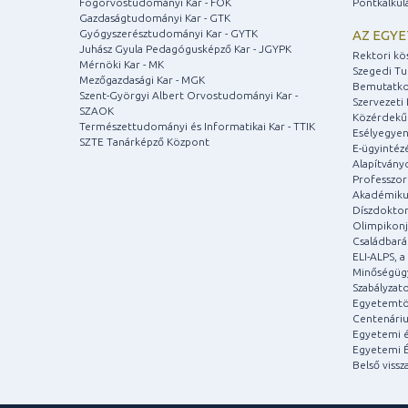
Fogorvostudományi Kar - FOK
Pontkalkul
Gazdaságtudományi Kar - GTK
Gyógyszerésztudományi Kar - GYTK
AZ EGY
Juhász Gyula Pedagógusképző Kar - JGYPK
Rektori kö
Mérnöki Kar - MK
Szegedi T
Mezőgazdasági Kar - MGK
Bemutatko
Szent-Györgyi Albert Orvostudományi Kar -
Szervezeti 
SZAOK
Közérdekű
Természettudományi és Informatikai Kar - TTIK
Esélyegyen
SZTE Tanárképző Központ
E-ügyintéz
Alapítvány
Professzori
Akadémiku
Díszdoktor
Olimpikonj
Családbar
ELI-ALPS, 
Minőségüg
Szabályzat
Egyetemtö
Centenári
Egyetemi é
Egyetemi É
Belső vissz