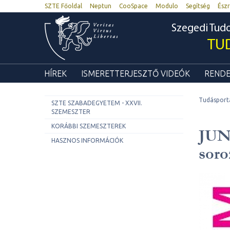
SZTE Főoldal
Neptun
CooSpace
Modulo
Segítség
Észr
Szegedi Tu
TU
HÍREK
ISMERETTERJESZTŐ VIDEÓK
RENDE
Tudásport
SZTE SZABADEGYETEM - XXVII.
SZEMESZTER
KORÁBBI SZEMESZTEREK
JUN
HASZNOS INFORMÁCIÓK
soro