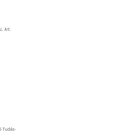
. krt.
ó Tudás-