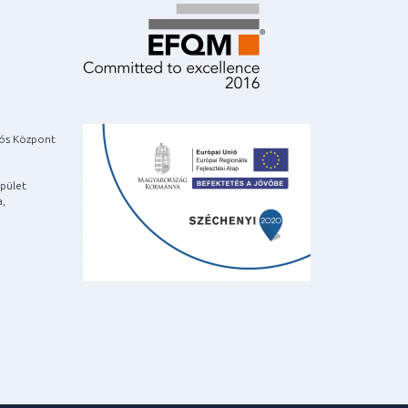
iós Központ
pület
a,