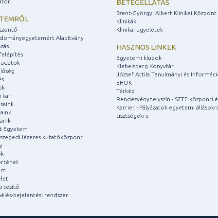
átor
BETEGELLÁTÁS
Szent-Györgyi Albert Klinikai Központ
ETEMRŐL
Klinikák
szöntő
Klinikai ügyeletek
udományegyetemért Alapítvány
zás
HASZNOS LINKEK
felépítés
Egyetemi klubok
 adatok
Klebelsberg Könyvtár
lőség
József Attila Tanulmányi és Informác
és
EHÖK
ok
Térkép
 kar
Rendezvényhelyszín - SZTE központi é
saink
Karrier - Pályázatok egyetemi állásokr
aink
tisztségekre
aink
át Egyetem
a szegedi lézeres kutatóközpont
y
ok
rténet
um
let
rtesítő
aélés-bejelentési rendszer