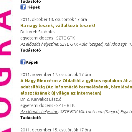
Tudástotó
Képek
2011. október 13. csütörtök 17 óra
Ha nagy leszek, vállalkozó leszek!
Dr. Imreh Szabolcs
egyetemi docens - SZTE GTK
Az előadás helyszíne:
SZTE GTK Aula (Szeged, Kálvária sgt. 1.
Tudástotó
Képek
2011. november 17. csütörtök 17 óra
A Nagy Rinocérosz Oldaltól a gyilkos nyulakon át 
adatsilókig (Az információ termelésének, tárolásá
elosztásának új világa az interneten)
Dr. Z. Karvalics László
egyetemi docens - SZTE BTK
Az előadás helyszíne
: SZTE BTK VIII. tanterem (Szeged, Egyet
Tudástotó
2011. december 15. csütörtök 17 óra