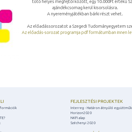
totó helyes megfejtői között, egy 10.000Ft értékű 
ajándékcsomag kerül kisorsolásra.
A nyereményjátékban bárki részt vehet.
Az előadássorozatot a Szegedi Tudományegyetem sze
Az előadás-sorozat programja pdf formátumban innen le
LI
FEJLESZTÉSI PROJEKTEK
információk
Interreg - Határon átnyúló együttmű
Horizon2020
ZTE?
NKFI alap
k
Széchenyi 2020