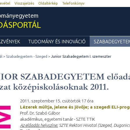
evétel
Visszajelzés
Oldaltérkép
Telefonkönyv
dományegyetem
DÁSPORTÁL
ZVÉNYEK
TUDOMÁNY ÉS INNOVÁCIÓ
SZABADEGYETEM
ál
Szabadegyetem - Szeged
Junior Szabadegyetem I. szemeszter
IOR SZABADEGYETEM előadá
zat középiskolásoknak 2011.
2011. szeptember 15. csütörtök 17 óra
Lézerek múltja, jelene és jövője; a szegedi ELI-pro
Prof. Dr. Szabó Gábor
akadémikus, egyetemi tanár - SZTE TTIK
Az előadás helyszíne:
SZTE Rektori Hivatal (Szeged, Dugonics