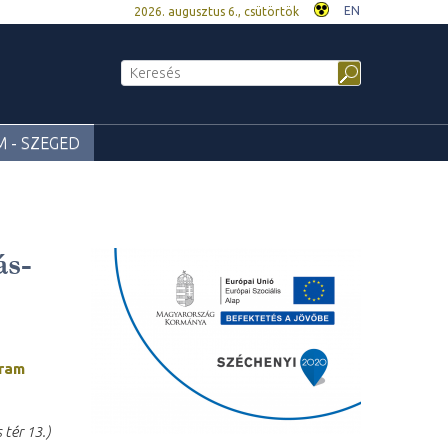
EN
2026. augusztus 6., csütörtök
 - SZEGED
s-
gram
 tér 13.)