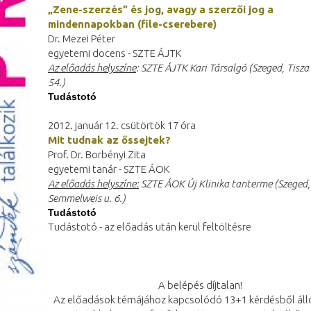
„Zene-szerzés” és jog, avagy a szerzői jog a
mindennapokban (file-cserebere)
Dr. Mezei Péter
egyetemi docens - SZTE ÁJTK
Az előadás helyszíne
: SZTE ÁJTK Kari Társalgó (Szeged, Tisza L
54.)
Tudástotó
2012. január 12. csütörtök 17 óra
Mit tudnak az őssejtek?
Prof. Dr. Borbényi Zita
egyetemi tanár - SZTE ÁOK
Az előadás helyszíne:
SZTE ÁOK Új Klinika tanterme (Szeged,
Semmelweis u. 6.)
Tudástotó
Tudástotó - az előadás után kerül feltöltésre
A belépés díjtalan!
Az előadások témájához kapcsolódó 13+1 kérdésből áll