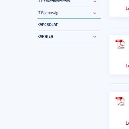
IT Eszközbeszerzés
L
IT Biztonság
KAPCSOLAT
KARRIER
L
L