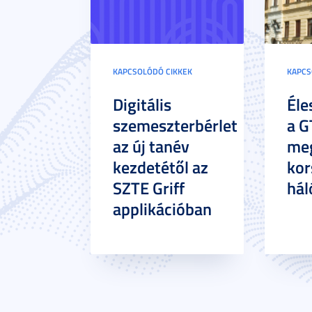
KAPCSOLÓDÓ CIKKEK
KAPCS
Digitális
Éle
szemeszterbérlet
a G
az új tanév
meg
kezdetétől az
kor
SZTE Griff
hál
applikációban