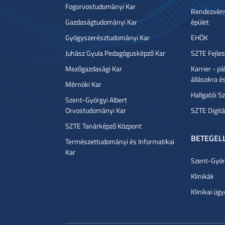
Fogorvostudományi Kar
Rendezvény
Gazdaságtudományi Kar
épület
Gyógyszerésztudományi Kar
EHÖK
Juhász Gyula Pedagógusképző Kar
SZTE Fejles
Mezőgazdasági Kar
Karrier - p
állásokra é
Mérnöki Kar
Hallgatói Sz
Szent-Györgyi Albert
Orvostudományi Kar
SZTE Digitá
SZTE Tanárképző Központ
BETEGEL
Természettudományi és Informatikai
Kar
Szent-Györg
Klinikák
Klinikai ügy