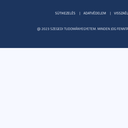
SÜTIKEZELÉS
ADATVÉDELEM
VISSZAÉ
@ 2023 SZEGEDI TUDOMÁNYEGYETEM. MINDEN JOG FENNTA