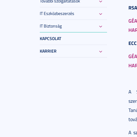
További szolgáltatások
RSA
IT Eszközbeszerzés
GÉA
IT Biztonság
HAR
KAPCSOLAT
ECC
KARRIER
GÉA
HAR
A S
sz
Tan
tov
A s