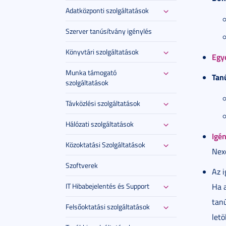
Adatközponti szolgáltatások
Szerver tanúsítvány igénylés
Könyvtári szolgáltatások
Egy
Munka támogató
Tan
szolgáltatások
Távközlési szolgáltatások
Hálózati szolgáltatások
Igé
Közoktatási Szolgáltatások
Nex
Szoftverek
Az i
IT Hibabejelentés és Support
Ha 
tanú
Felsőoktatási szolgáltatások
letö