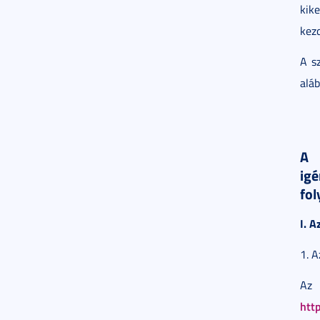
kik
kez
A s
aláb
A 
igé
fo
I. A
1. A
Az
htt