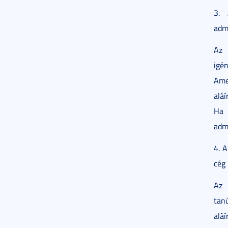
3. 
adm
Az 
igén
Ame
aláí
Ha 
admi
4. A
cég
Az 
tan
alá