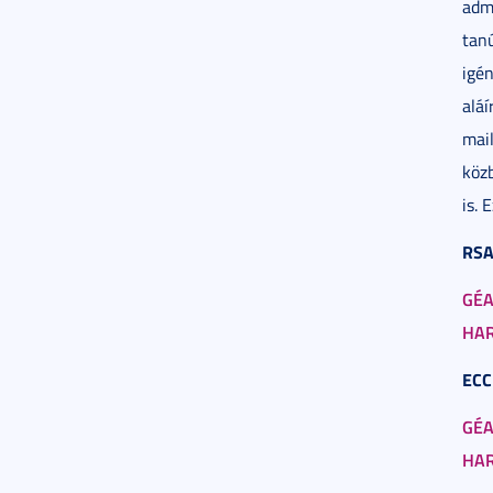
admi
tan
igén
aláí
mai
köz
is. 
RSA
GÉA
HAR
ECC
GÉA
HAR