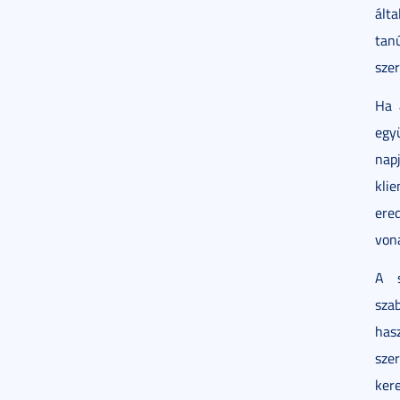
ált
tan
szer
Ha 
egy
nap
kli
ere
vona
A s
sza
has
sze
ker