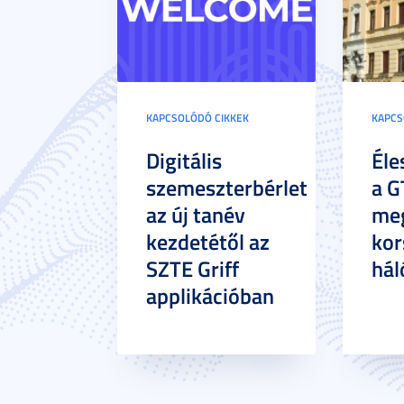
KAPCSOLÓDÓ CIKKEK
KAPCS
Digitális
Éle
szemeszterbérlet
a G
az új tanév
meg
kezdetétől az
kor
SZTE Griff
hál
applikációban