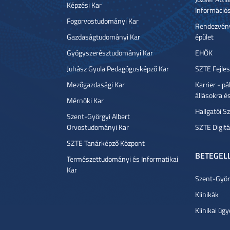
Képzési Kar
Információ
Fogorvostudományi Kar
Rendezvény
Gazdaságtudományi Kar
épület
Gyógyszerésztudományi Kar
EHÖK
Juhász Gyula Pedagógusképző Kar
SZTE Fejles
Mezőgazdasági Kar
Karrier - p
állásokra é
Mérnöki Kar
Hallgatói Sz
Szent-Györgyi Albert
Orvostudományi Kar
SZTE Digitá
SZTE Tanárképző Központ
BETEGEL
Természettudományi és Informatikai
Kar
Szent-Györg
Klinikák
Klinikai ügy