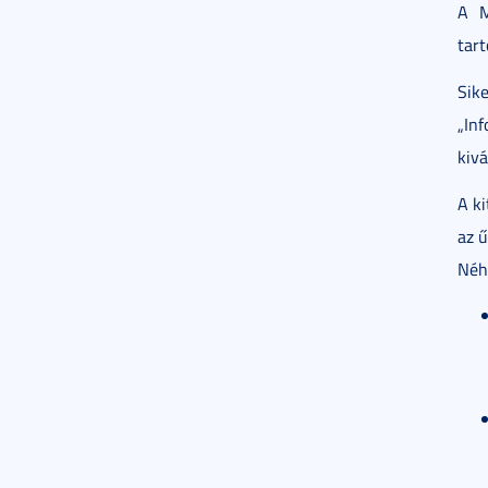
A M
tart
Sik
„Inf
kivá
A ki
az ű
Néh