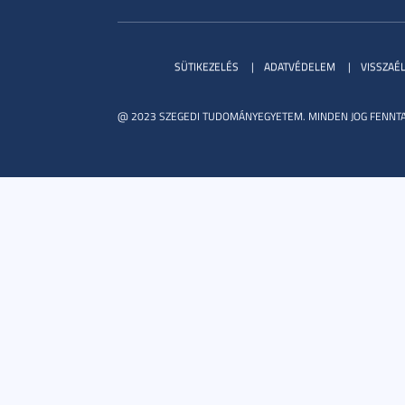
SÜTIKEZELÉS
ADATVÉDELEM
VISSZAÉ
@ 2023 SZEGEDI TUDOMÁNYEGYETEM. MINDEN JOG FENNTA