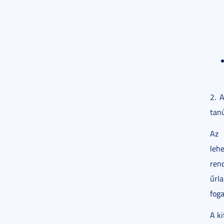
2. 
tan
Az 
leh
rend
űrla
foga
A ki