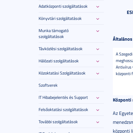
Adatközponti szolgáltatások
ES
Könyvtári szolgáltatások
Munka támogató
szolgáltatások
Általános
Távközlési szolgáltatások
A Szeged
meghossz
Hálózati szolgáltatások
Antivírus 
Közoktatási Szolgáltatások
központi f
Szoftverek
IT Hibabejelentés és Support
Központi
Felsőoktatási szolgáltatások
Az Egyete
További szolgáltatások
menedzsme
központi 