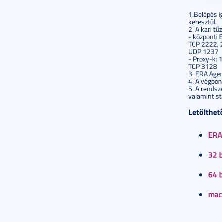
1.Belépés i
keresztül.
2. A kari t
- központi 
TCP 2222,
UDP 1237
- Proxy-k:
TCP 3128
3. ERA Agen
4. A végpon
5. A rendsz
valamint st
Letölthető
ERA 
32 
64 
mac