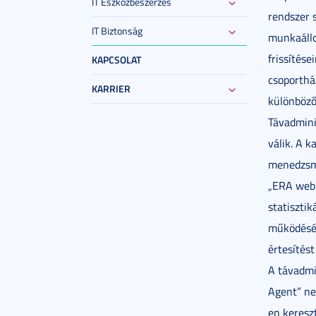
IT Eszközbeszerzés
rendszer 
IT Biztonság
munkaállo
frissítése
KAPCSOLAT
csoportház
KARRIER
különböző
Távadmini
válik. A 
menedzsme
„ERA web 
statiszti
működéséh
értesítés
A távadmi
Agent” ne
en keresz