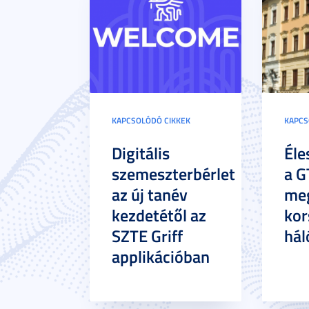
KAPCSOLÓDÓ CIKKEK
KAPCS
Digitális
Éle
szemeszterbérlet
a G
az új tanév
meg
kezdetétől az
kor
SZTE Griff
hál
applikációban