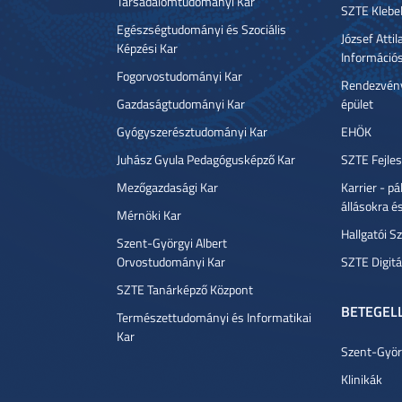
Társadalomtudományi Kar
SZTE Klebe
Egészségtudományi és Szociális
József Atti
Képzési Kar
Információ
Fogorvostudományi Kar
Rendezvény
Gazdaságtudományi Kar
épület
Gyógyszerésztudományi Kar
EHÖK
Juhász Gyula Pedagógusképző Kar
SZTE Fejles
Mezőgazdasági Kar
Karrier - p
állásokra é
Mérnöki Kar
Hallgatói Sz
Szent-Györgyi Albert
Orvostudományi Kar
SZTE Digitá
SZTE Tanárképző Központ
BETEGEL
Természettudományi és Informatikai
Kar
Szent-Györg
Klinikák