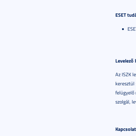
ESET tudá
ESE
Levelező l
Az ISZK le
keresztül
felügyelő 
szolgál, l
Kapcsolat