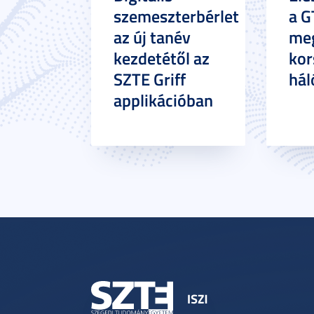
szemeszterbérlet
a G
az új tanév
meg
kezdetétől az
kor
SZTE Griff
hál
applikációban