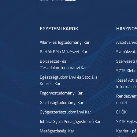
EGYETEMI KAROK
HASZNOS
Állam- és Jogtudományi Kar
Alapítvány
Bartók Béla Művészeti Kar
Szabályzat
Bölcsészet- és
Szervezeti
Társadalomtudományi Kar
SZTE Klebe
Egészségtudományi és Szociális
József Atti
Képzési Kar
Információ
Fogorvostudományi Kar
Rendezvény
Gazdaságtudományi Kar
épület
Gyógyszerésztudományi Kar
EHÖK
Juhász Gyula Pedagógusképző Kar
SZTE Fejles
Mezőgazdasági Kar
Karrier - p