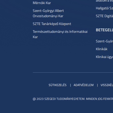
állásokra é
Mérnöki Kar
Hallgatói Sz
Szent-Györgyi Albert
Orvostudományi Kar
SZTE Digitá
SZTE Tanárképző Központ
BETEGEL
Természettudományi és Informatikai
Kar
Szent-Györg
Klinikák
Klinikai ügy
SÜTIKEZELÉS
ADATVÉDELEM
VISSZAÉ
@ 2023 SZEGEDI TUDOMÁNYEGYETEM. MINDEN JOG FENNTA