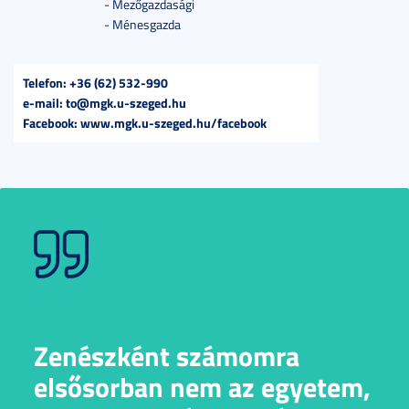
- Mezőgazdasági
- Ménesgazda
Telefon: +36 (62) 532-990
e-mail: to@mgk.u-szeged.hu
Facebook: www.mgk.u-szeged.hu/facebook
Zenészként számomra
elsősorban nem az egyetem,