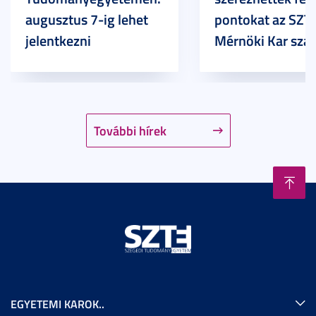
augusztus 7-ig lehet
pontokat az SZT
jelentkezni
Mérnöki Kar sza
További hírek
EGYETEMI KAROK..