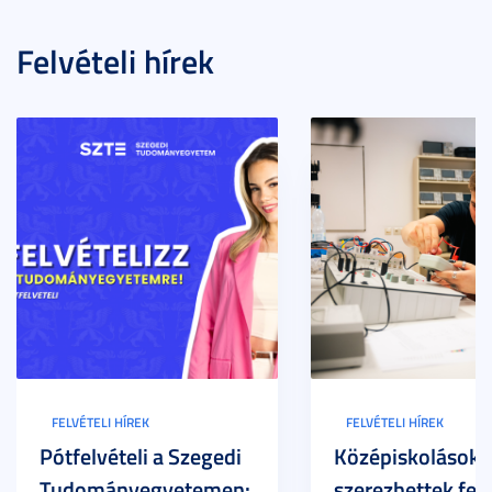
Felvételi hírek
FELVÉTELI HÍREK
FELVÉTELI HÍREK
Pótfelvételi a Szegedi
Középiskolások
Tudományegyetemen:
szerezhettek felv