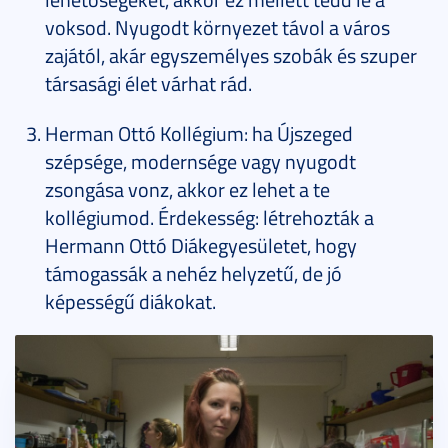
voksod. Nyugodt környezet távol a város
zajától, akár egyszemélyes szobák és szuper
társasági élet várhat rád.
Herman Ottó Kollégium: ha Újszeged
szépsége, modernsége vagy nyugodt
zsongása vonz, akkor ez lehet a te
kollégiumod. Érdekesség: létrehozták a
Hermann Ottó Diákegyesületet, hogy
támogassák a nehéz helyzetű, de jó
képességű diákokat.