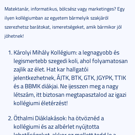
Matektanár, informatikus, bölcsész vagy marketinges? Egy
ilyen kollégiumban az egyetem bármelyik szakjáról
szerezhetsz barátokat, ismeretségeket, amik bármikor jól
jöhetnek!
Károlyi Mihály Kollégium: a legnagyobb és
legismertebb szegedi koli, ahol folyamatosan
zajlik az élet. Hat kar hallgatói
jelentkezhetnek, ÁJTK, BTK, GTK, JGYPK, TTIK
és a BBMK diákjai. Ne ijesszen meg a nagy
létszám, itt biztosan megtapasztalod az igazi
kollégiumi életérzést!
Öthalmi Diáklakások: ha ötvöznéd a
kollégiumi és az albérlet nyújtotta
lehetőségeket, akkor ez mellett tedd le a