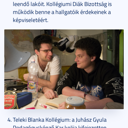
leendő lakóit. Kollégiumi Diák Bizottság is
működik benne a hallgatóik érdekeinek a
képviseletéért.
Teleki Blanka Kollégium: a Juhász Gyula
Pedagógusképző Kar kolija kifejezetten