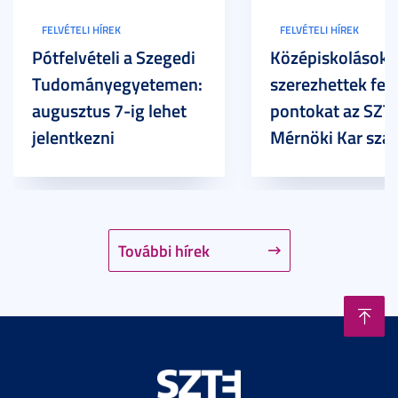
FELVÉTELI HÍREK
FELVÉTELI HÍREK
Pótfelvételi a Szegedi
Középiskolások
Tudományegyetemen:
szerezhettek felv
augusztus 7-ig lehet
pontokat az SZT
jelentkezni
Mérnöki Kar sza
További hírek