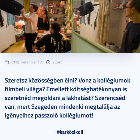
2019. december 10.
2 perc
Szeretsz közösségben élni? Vonz a kollégiumok
filmbeli világa? Emellett költséghatékonyan is
szeretnéd megoldani a lakhatást? Szerencséd
van, mert Szegeden mindenki megtalálja az
igényeihez passzoló kollégiumot!
#karközikoli