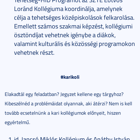
Loránd Kollégiuma koordinálja, amelynek
célja a tehetséges középiskolások felkarolása.
Emellett számos szakmai képzést, kollégiumi
ösztöndíjat vehetnek igénybe a diákok,
valamint kulturális és közösségi programokon
vehetnek részt.
#karikoli
Elakadtál egy feladatban? Jegyzet kellene egy tárgyhoz?
Kibeszélnéd a problémáidat olyannak, aki átérzi? Nem is kell
tovább ecsetelnünk a kari kollégiumok előnyeit, hiszen
egyértelmű.
id. Jancsó Miklós Kollégium és Apáthy István