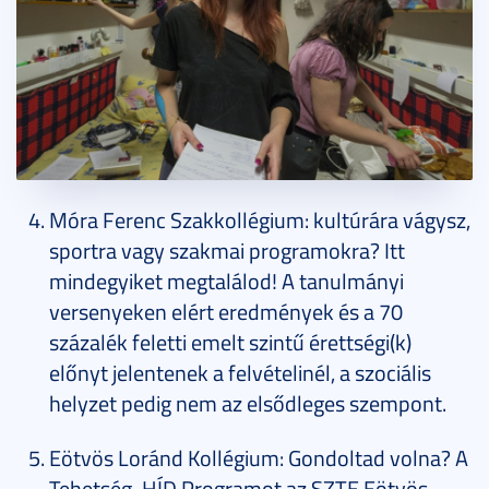
Móra Ferenc Szakkollégium: kultúrára vágysz,
sportra vagy szakmai programokra? Itt
mindegyiket megtalálod! A tanulmányi
versenyeken elért eredmények és a 70
százalék feletti emelt szintű érettségi(k)
előnyt jelentenek a felvételinél, a szociális
helyzet pedig nem az elsődleges szempont.
Eötvös Loránd Kollégium: Gondoltad volna? A
Tehetség-HÍD Programot az SZTE Eötvös