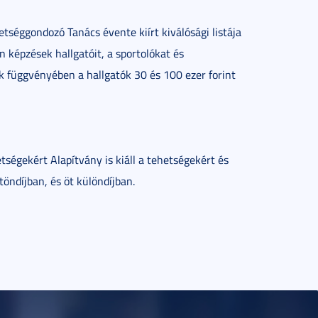
tséggondozó Tanács évente kiírt kiválósági listája
an képzések hallgatóit, a sportolókat és
 függvényében a hallgatók 30 és 100 ezer forint
tségekért Alapítvány is kiáll a tehetségekért és
töndíjban, és öt különdíjban.