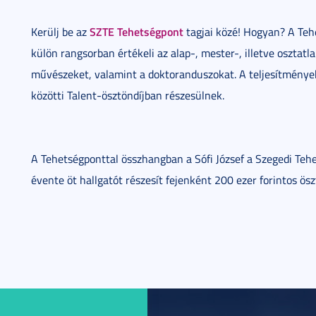
SZTE Tehetségpont
Kerülj be az
tagjai közé! Hogyan? A Tehe
külön rangsorban értékeli az alap-, mester-, illetve osztatl
művészeket, valamint a doktoranduszokat. A teljesítmények
közötti Talent-ösztöndíjban részesülnek.
A Tehetségponttal összhangban a Sófi József a Szegedi Tehe
évente öt hallgatót részesít fejenként 200 ezer forintos ösz