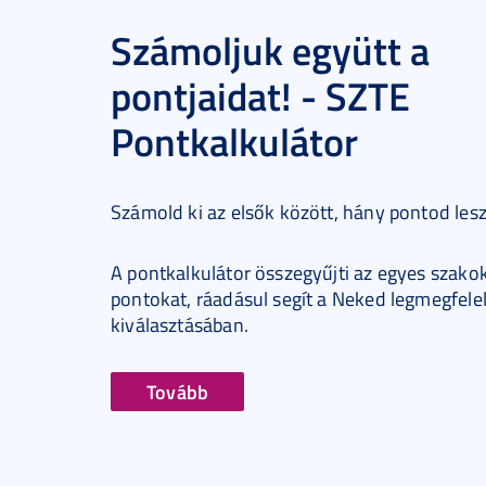
Számoljuk együtt a
pontjaidat! - SZTE
Pontkalkulátor
Számold ki az elsők között, hány pontod les
A pontkalkulátor összegyűjti az egyes szakok
pontokat, ráadásul segít a Neked legmegfele
kiválasztásában.
Tovább