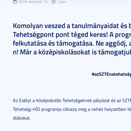
2019. december 12.
1 perc
Komolyan veszed a tanulmányaidat és 
Tehetségpont pont téged keres! A progr
felkutatása és támogatása. Ne aggódj, 
n! Már a középiskolásokat is támogatju
#azSZTEnatehetsé
Az Esélyt a Középiskolás Tehetségeknek pályázat és az SZ
Tehetség-HÍD programja célozza meg a nehéz helyzetben lé
diákokat.