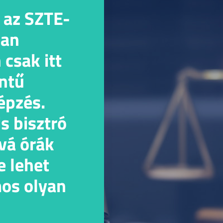
 az SZTE-
ban
csak itt
intű
épzés.
s bisztró
vá órák
e lehet
mos olyan