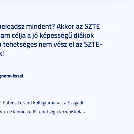
beleadsz mindent? Akkor az SZTE
am célja a jó képességű diákok
a tehetséges nem vész el az SZTE-
k!
gnemvészel
TE Eötvös Loránd Kollégiumának a Szegedi
vő, de kiemelkedő tehetségű középiskolás