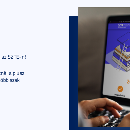
z az SZTE-n!
nál a plusz
lőbb szak