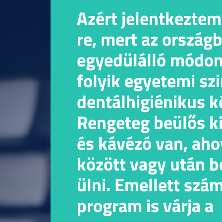
Azért jelentkeztem
re, mert az ország
egyedülálló módon 
folyik egyetemi sz
dentálhigiénikus k
Rengeteg beülős ki
és kávézó van, aho
között vagy után b
ülni. Emellett szá
program is várja a