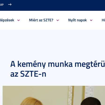
LAP
Képzések
Miért az SZTE?
Nyílt napok
H
A kemény munka megtérül
az SZTE-n