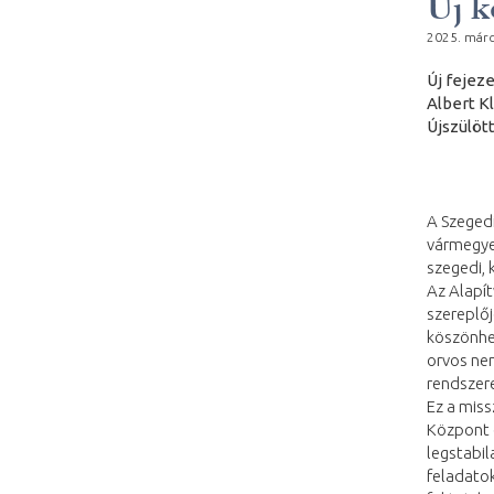
Új k
2025. márc
Új fejez
Albert K
Újszülöt
A Szegedi
vármegyei
szegedi, 
Az Alapí
szereplő
köszönhe
orvos nem
rendszer
Ez a miss
Központ é
legstabil
feladato