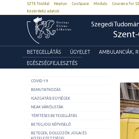
SZTE főoldal
Neptun
CooSpace
Modulo
Coursera for S
Közérdekű adatok
Szegedi Tudomá
Szent-
BETEGELLÁTÁS
ÜGYELET
AMBULANCIÁK, 
EGÉSZSÉGFEJLESZTÉS
COVID-19
BEMUTATKOZÁS
IGAZGATÁSI EGYSÉGEK
NEAK VÁRÓLISTÁK
TÉRÍTÉSES BETEGELLÁTÁS
BETEGJOGI KÉPVISELŐ
BETEGEK, DOLGOZÓK JOGAI ÉS
KÖTELEZETTSÉGEI