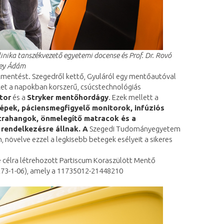
linika tanszékvezető egyetemi docense és
Prof. Dr. Rovó
ney Ádám
tmentést. Szegedről kettő, Gyuláról egy mentőautóval
et a napokban korszerű, csúcstechnológiás
tor
és a
Stryker mentőhordágy
. Ezek mellett a
épek, páciensmegfigyelő monitorok, infúziós
trahangok, önmelegítő matracok és a
 rendelkezésre állnak. A
Szegedi Tudományegyetem
 növelve ezzel a legkisebb betegek esélyeit a sikeres
e célra létrehozott Partiscum Koraszülött Mentő
8273-1-06), amely a 11735012-21448210