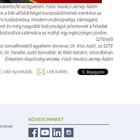
szerelte fel az Egyetem. Fotó: Kovács-Jerney Ádám
 a Dél-alföldi Régió koraszülötteinek mentése az
etem tudásbázisa, modern eszközparkja, támogató
eret és még nagyobb biztonságot jelentenek a feladat
 biztosítva számukra az esélyt egy egészséges jövőre.
SZTEInfó
ka
tanszékvezető egyetemi docense,
Dr
.
Kiss Judit
, az SZTE
, Dr. Fendler Judit kancellár, és Rádi Katalin, a
Korábban
Érkeztem Alapítvány elnöke
.
Fotó: Kovács-Jerney Ádám
Cikk nyomtatás
Link küldés
KÖVESS MINKET
ködések