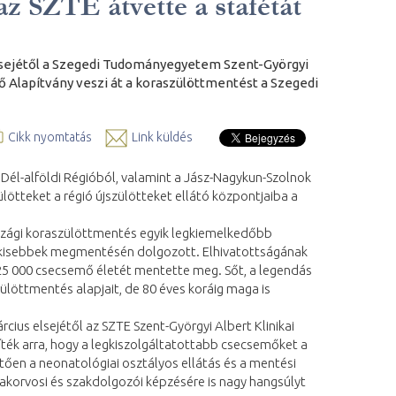
z SZTE átvette a stafétát
 elsejétől a Szegedi Tudományegyetem Szent-Györgyi
tő Alapítvány veszi át a koraszülöttmentést a Szegedi
Cikk nyomtatás
Link küldés
 Dél-alföldi Régióból, valamint a Jász-Nagykun-Szolnok
ötteket a régió újszülötteket ellátó központjaiba a
szági koraszülöttmentés egyik legkiemelkedőbb
egkisebbek megmentésén dolgozott. Elhivatottságának
25 000 csecsemő életét mentette meg. Sőt, a legendás
löttmentés alapjait, de 80 éves koráig maga is
cius elsejétől az SZTE Szent-Györgyi Albert Klinikai
ték arra, hogy a legkiszolgáltatottabb csecsemőket a
tően a neonatológiai osztályos ellátás és a mentési
korvosi és szakdolgozói képzésére is nagy hangsúlyt