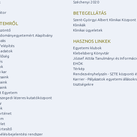
k
Széchenyi 2020
átor
BETEGELLÁTÁS
Szent-Györgyi Albert Klinikai Központ
ETEMRŐL
Klinikák
szöntő
Klinikai ügyeletek
udományegyetemért Alapítvány
zás
HASZNOS LINKEK
felépítés
Egyetemi klubok
 adatok
Klebelsberg Könyvtár
lőség
József Attila Tanulmányi és Informác
és
EHÖK
ok
Térkép
 kar
Rendezvényhelyszín - SZTE központi é
saink
Karrier - Pályázatok egyetemi állásokr
aink
tisztségekre
aink
át Egyetem
a szegedi lézeres kutatóközpont
y
ok
rténet
um
let
rtesítő
aélés-bejelentési rendszer