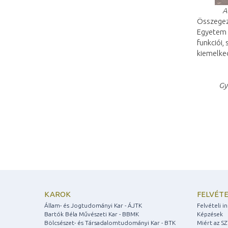
A
Összegez
Egyetem é
funkciói,
kiemelked
Gy
KAROK
FELVÉTE
Állam- és Jogtudományi Kar - ÁJTK
Felvételi 
Bartók Béla Művészeti Kar - BBMK
Képzések
Bölcsészet- és Társadalomtudományi Kar - BTK
Miért az S