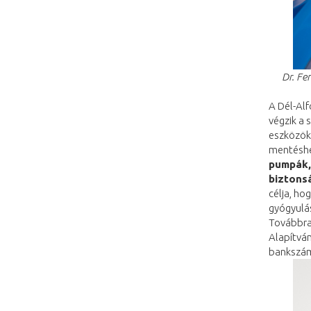
Dr. Fen
A Dél-Al
végzik a
eszközökk
mentéshe
pumpák,
biztonsá
célja, ho
gyógyulá
Továbbra 
Alapítvá
bankszám