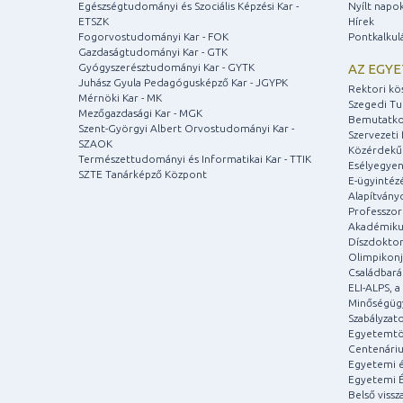
Egészségtudományi és Szociális Képzési Kar -
Nyílt napo
ETSZK
Hírek
Fogorvostudományi Kar - FOK
Pontkalkul
Gazdaságtudományi Kar - GTK
Gyógyszerésztudományi Kar - GYTK
AZ EGY
Juhász Gyula Pedagógusképző Kar - JGYPK
Rektori kö
Mérnöki Kar - MK
Szegedi T
Mezőgazdasági Kar - MGK
Bemutatko
Szent-Györgyi Albert Orvostudományi Kar -
Szervezeti 
SZAOK
Közérdekű
Természettudományi és Informatikai Kar - TTIK
Esélyegyen
SZTE Tanárképző Központ
E-ügyintéz
Alapítvány
Professzori
Akadémiku
Díszdoktor
Olimpikonj
Családbar
ELI-ALPS, 
Minőségüg
Szabályzat
Egyetemtö
Centenári
Egyetemi é
Egyetemi É
Belső vissz