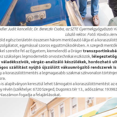
dler Judit kancellár,
Dr. Bereczki Csaba, az SZTE Gyermekgyógyászati K
László rektor. Fotó: Kovács-Jer
föld egész területén összesen három mentőautó látja el a koraszülöt
 szolgálatot, egymással szoros együttműködésben. A szegedi mentők
el szerelte fel az Egyetem, kiemelendő a Dräger
transzportinkubá
z szükséges legmodernebb orvostechnikai eszközök,
lélegeztetőg
 váladékszívók, vérgáz-analizáló készülékek, hordozható ul
gos szállítást nyújtó újszülött vákuumrögzítő rendszerek is
gy a koraszülöttmentés a legmagasabb szakmai színvonalon történjen,
sra.
is alapítványon keresztül lehet támogatni a koraszülöttmentést az 
ny révén (székhelye: 6720 Szeged, Dugonics tér 13., adószáma: 1939
laszámon fogadja a felajánlásokat.