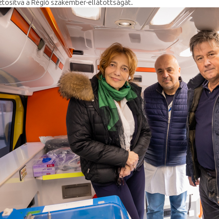
iztosítva a Régió szakember-ellátottságát.