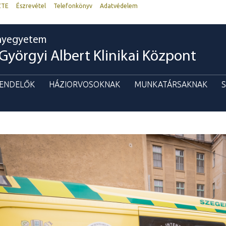
ZTE
Észrevétel
Telefonkönyv
Adatvédelem
nyegyetem
Györgyi Albert Klinikai Központ
RENDELŐK
HÁZIORVOSOKNAK
MUNKATÁRSAKNAK
S