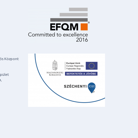
iós Központ
pület
a,