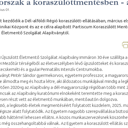
orszak a koraszülöttmentésben - a
ius 01.
et kezdődik a Dél-alföldi Régió koraszülött-ellátásában, március
linikai Központ és az e célra alapított Partiscum Koraszülött Men
t Életmentő Szolgálat Alapítványtól.
 Újszülött Életmentő Szolgálat Alapítvány immáron 30 éve szállítja a
 Mezőtúr térségéből az életveszélyben lévő újszülötteket és koraszül
kecskeméti és a gyulai Perinatális Intenzív Centrumokba.
tványt Pintér Sándor gyermekorvos, egyetemi professzor, a magyaror
je álmodta meg és hozta létre, aki áldozatos munkájával mindig a l
tően 2020-ig az Alapítvány a dél-magyarországi régióban több mint 
csak az Alapítvány kuratóriumi elnökeként teremtette meg a koraszü
esen részt vett az életmentő munkában, mentőautón dolgozva.
zió, a legkisebb életek megmentéséért folytatott küzdelem, 2025. már
gisze alatt folytatódik. Az Egyetem nagyobb szerepvállalása biztosí
abb háttérrel lehessen ellátni. A közös munkaszervezésnek köszönhe
k még összehangoltabbá válnak. Az Egyetem a koraszülött-ellátás sza