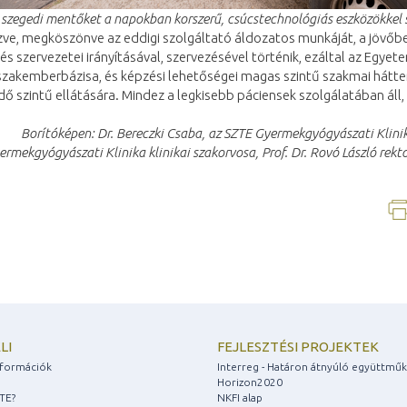
 szegedi mentőket a napokban korszerű, csúcstechnológiás eszközökkel 
ve, megköszönve az eddigi szolgáltató áldozatos munkáját, a jövőben
s szervezetei irányításával, szervezésével történik, ezáltal az Egy
 szakemberbázisa, és képzési lehetőségei magas szintű szakmai hátt
ő szintű ellátására. Mindez a legkisebb páciensek szolgálatában áll,
Borítóképen:
Dr. Bereczki Csaba, az SZTE
Gyermekgyógyászati Klini
ermekgyógyászati Klinika klinikai szakorvosa, Prof. Dr. Rovó László rektor
LI
FEJLESZTÉSI PROJEKTEK
információk
Interreg - Határon átnyúló együttmű
Horizon2020
ZTE?
NKFI alap