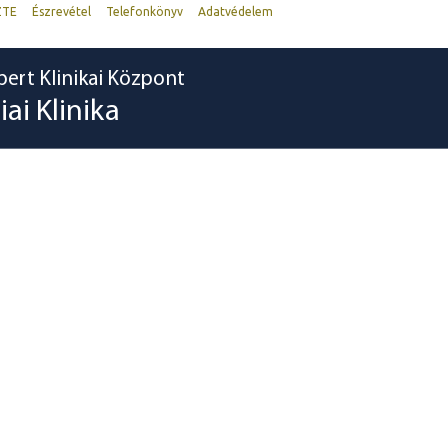
ZTE
Észrevétel
Telefonkönyv
Adatvédelem
bert Klinikai Központ
ai Klinika