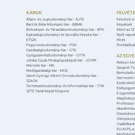
KAROK
FELVÉTE
Állam- és Jogtudományi Kar - ÁJTK
Felvételi 
Bartók Béla Művészeti Kar - BBMK
Képzések
Bölcsészet- és Társadalomtudományi Kar - BTK
Miért az S
Egészségtudományi és Szociális Képzési Kar -
Nyílt napo
ETSZK
Hírek
Fogorvostudományi Kar - FOK
Pontkalkul
Gazdaságtudományi Kar - GTK
Gyógyszerésztudományi Kar - GYTK
AZ EGY
Juhász Gyula Pedagógusképző Kar - JGYPK
Rektori kö
Mérnöki Kar - MK
Szegedi T
Mezőgazdasági Kar - MGK
Bemutatko
Szent-Györgyi Albert Orvostudományi Kar -
Szervezeti 
SZAOK
Közérdekű
Természettudományi és Informatikai Kar - TTIK
Esélyegyen
SZTE Tanárképző Központ
E-ügyintéz
Alapítvány
Professzori
Akadémiku
Díszdoktor
Olimpikonj
Családbar
ELI-ALPS, 
Minőségüg