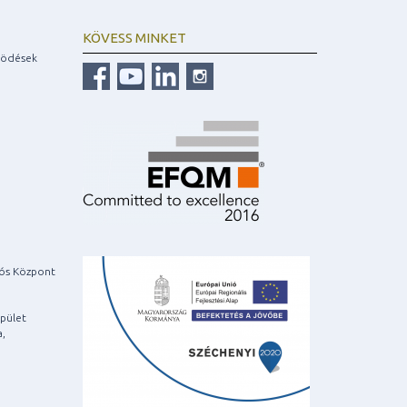
KÖVESS MINKET
ködések
iós Központ
pület
a,