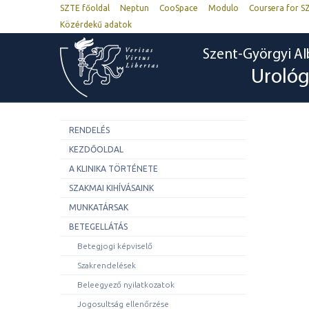
SZTE főoldal
Neptun
CooSpace
Modulo
Coursera for S
Közérdekű adatok
Szent-Györgyi Al
Urológi
RENDELÉS
KEZDŐOLDAL
A KLINIKA TÖRTÉNETE
SZAKMAI KIHÍVÁSAINK
MUNKATÁRSAK
BETEGELLÁTÁS
Betegjogi képviselő
Szakrendelések
Beleegyező nyilatkozatok
Jogosultság ellenőrzése