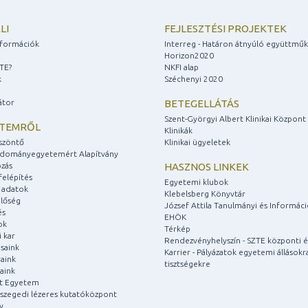
LI
FEJLESZTÉSI PROJEKTEK
információk
Interreg - Határon átnyúló együttmű
Horizon2020
ZTE?
NKFI alap
k
Széchenyi 2020
átor
BETEGELLÁTÁS
Szent-Györgyi Albert Klinikai Központ
ETEMRŐL
Klinikák
szöntő
Klinikai ügyeletek
udományegyetemért Alapítvány
zás
HASZNOS LINKEK
felépítés
Egyetemi klubok
 adatok
Klebelsberg Könyvtár
lőség
József Attila Tanulmányi és Informác
és
EHÖK
ok
Térkép
 kar
Rendezvényhelyszín - SZTE központi é
saink
Karrier - Pályázatok egyetemi állásokr
aink
tisztségekre
aink
át Egyetem
a szegedi lézeres kutatóközpont
y