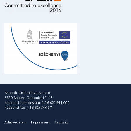
Szegedi Tudományegyetem
6720 Szeged, Dugonics tér 13.
Központi telefonszám: (+36-62) 544-000
Központi fax: (+36-62) 546-371
Adatvédelem
Impresszum
Segítség