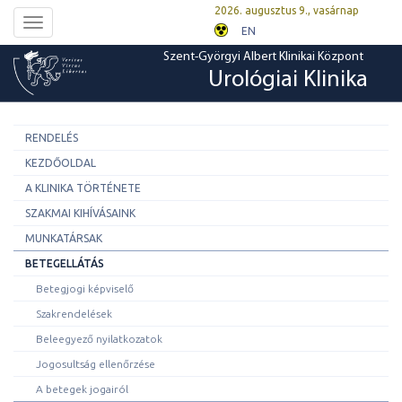
2026. augusztus 9., vasárnap
Toggle
EN
navigation
Szent-Györgyi Albert Klinikai Központ
Urológiai Klinika
RENDELÉS
KEZDŐOLDAL
A KLINIKA TÖRTÉNETE
SZAKMAI KIHÍVÁSAINK
MUNKATÁRSAK
BETEGELLÁTÁS
Betegjogi képviselő
Szakrendelések
Beleegyező nyilatkozatok
Jogosultság ellenőrzése
A betegek jogairól