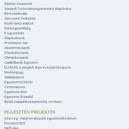
Rektori köszöntő
Szegedi Tudományegyetemért Alapítvány
Bemutatkozás
Szervezeti felépítés
Közérdekű adatok
Esélyegyenlőség
E-ügyintézés
Alapítványok
Professzori kar
Akadémikusaink
Díszdoktoraink
Olimpikonjaink
Családbarát Egyetem
ELI-ALPS, a szegedi lézeres kutatóközpont
Minőségügy
Szabályzatok
Egyetemtörténet
Centenárium
Egyetemi élet
Egyetemi Értesítő
Belső visszaélés-bejelentési rendszer
FEJLESZTÉSI PROJEKTEK
Interreg - Határon átnyúló együttműködések
Horizon2020
NKFI alap