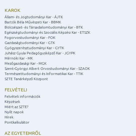
KAROK
Állam- és Jogtudományi Kar - ÁJTK
Bartók Béla Művészeti Kar - BBMK
Bölcsészet- és Társadalomtudományi Kar - BTK
Egészségtudományi és Szociális Képzési Kar - ETSZK
Fogorvostudományi Kar - FOK
Gazdaságtudományi Kar - GTK
Gyógyszerésztudományi Kar - GYTK
Juhász Gyula Pedagógusképző Kar - JGYPK
Mérnöki Kar - MK
Mezőgazdasági Kar - MGK
Szent-Györgyi Albert Orvostudományi Kar - SZAOK
Természettudományi és Informatikai Kar - TTIK
SZTE Tanárképző Központ
FELVÉTELI
Felvételi információk
Képzések
Miért az SZTE?
Nyílt napok
Hírek
Pontkalkulátor
AZ EGYETEMRŐL