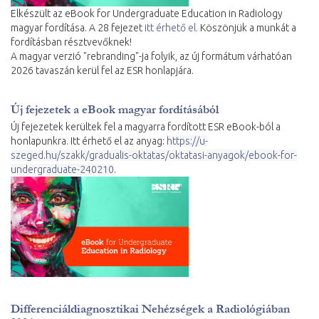
Elkészült az eBook for Undergraduate Education in Radiology
magyar fordítása. A 28 fejezet
itt érhető el.
Köszönjük a munkát a
fordításban résztvevőknek!
A magyar verzió "rebranding"-ja folyik, az új formátum várhatóan
2026 tavaszán kerül fel az ESR honlapjára.
Új fejezetek a eBook magyar fordításából
Új fejezetek kerültek fel a magyarra fordított ESR eBook-ból a
honlapunkra. Itt érhető el az anyag:
https://u-
szeged.hu/szakk/gradualis-oktatas/oktatasi-anyagok/ebook-for-
undergraduate-240210
.
Differenciáldiagnosztikai Nehézségek a Radiológiában