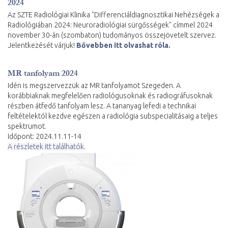
2024
Az SZTE Radiológiai Klinika "Differenciáldiagnosztikai Nehézségek a
Radiológiában 2024: Neuroradiológiai sürgősségek" címmel 2024
november 30-án (szombaton) tudományos összejövetelt szervez.
Jelentkezését várjuk!
Bővebben itt olvashat róla.
MR tanfolyam 2024
Idén is megszervezzük az MR tanfolyamot Szegeden. A
korábbiaknak megfelelően radiológusoknak és radiográfusoknak
részben átfedő tanfolyam lesz. A tananyag lefedi a technikai
feltételektól kezdve egészen a radiológia subspecialitásaig a teljes
spektrumot.
Időpont: 2024.11.11-14
A részletek itt találhatók
.