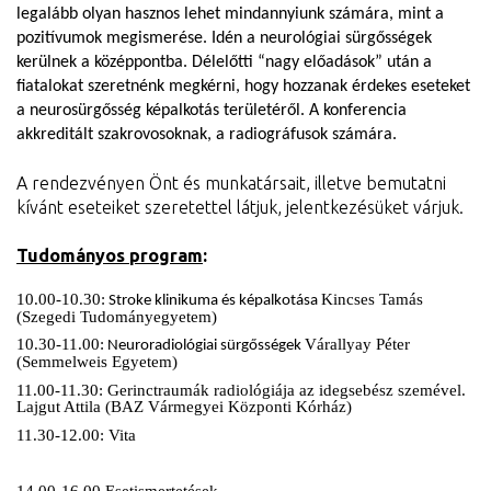
legalább olyan hasznos lehet mindannyiunk számára, mint a
pozitívumok megismerése.
I
dén a neurológiai sürgősségek
kerülnek a középpontba.
D
élelőtti “nagy előadások” után a
fiatalokat szeretnénk megkérni, hogy hozzanak érdekes eseteket
a neurosürgősség képalkotás területéről.
A
konferencia
akkreditált szakrovosoknak, a radiográfusok számára.
A rendezvényen Önt és munkatársait, illetve bemutatni
kívánt eseteiket szeretettel látjuk, jelentkezésüket várjuk.
Tudományos program
:
10.00-10.30:
Kincses Tamás
Stroke klinikuma és képalkotása
(Szegedi Tudományegyetem)
10.30-11.00:
Várallyay Péter
Neuroradiológiai sürgősségek
(Semmelweis Egyetem)
11.00-11.30: Gerinctraumák radiológiája az idegsebész szemével.
Lajgut Attila (BAZ Vármegyei Központi Kórház)
11.30-12.00: Vita
14.00-16.00 Esetismertetések