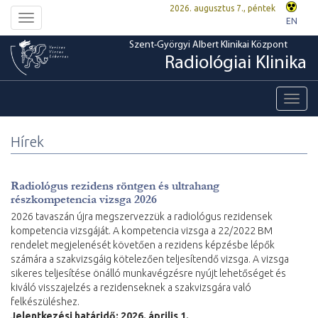
2026. augusztus 7., péntek
Toggle
EN
navigation
Szent-Györgyi Albert Klinikai Központ
Radiológiai Klinika
Toggl
navig
Hírek
Radiológus rezidens röntgen és ultrahang
részkompetencia vizsga 2026
2026 tavaszán újra megszervezzük a radiológus rezidensek
kompetencia vizsgáját. A kompetencia vizsga a 22/2022 BM
rendelet megjelenését követően a rezidens képzésbe lépők
számára a szakvizsgáig kötelezően teljesítendő vizsga. A vizsga
sikeres teljesítése önálló munkavégzésre nyújt lehetőséget és
kiváló visszajelzés a rezidenseknek a szakvizsgára való
felkészüléshez.
Jelentkezési határidő: 2026. április 1.