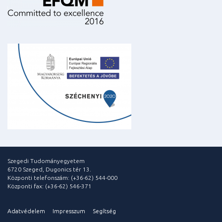
Szegedi Tudományegyetem
6720 Szeged, Dugonics tér 13.
Központi telefonszám: (+36-62) 544-000
Központi fax: (+36-62) 546-371
Adatvédelem
Impresszum
Segítség