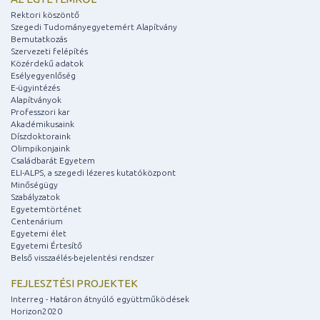
Rektori köszöntő
Szegedi Tudományegyetemért Alapítvány
Bemutatkozás
Szervezeti felépítés
Közérdekű adatok
Esélyegyenlőség
E-ügyintézés
Alapítványok
Professzori kar
Akadémikusaink
Díszdoktoraink
Olimpikonjaink
Családbarát Egyetem
ELI-ALPS, a szegedi lézeres kutatóközpont
Minőségügy
Szabályzatok
Egyetemtörténet
Centenárium
Egyetemi élet
Egyetemi Értesítő
Belső visszaélés-bejelentési rendszer
FEJLESZTÉSI PROJEKTEK
Interreg - Határon átnyúló együttműködések
Horizon2020