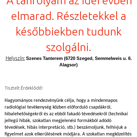
A tanfolyam az idei évben
elmarad. Részletekkel a
későbbiekben tudunk
szolgálni.
Helyszín:
Szenes Tanterem (6720 Szeged, Semmelweis u. 6.
Alagsor)
Tisztelt Érdeklődő!
H
agyományos rendezvényünk célja, hogy a mindennapos
radiológiai tevékenység közben előforduló csapdákról,
hibalehetőségekről és az ebből fakadó tévedésekről (technikai
jellegű hibák, szokatlan megjelenési formákból adódó
tévedések, hibás interpretáció, stb.) beszámoljunk, felhívjuk a
figyelmet azok elkerülésének módjára.
A
szokatlan megközelítés