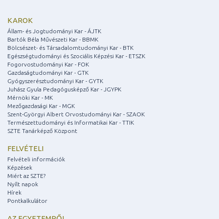
KAROK
Állam- és Jogtudományi Kar - ÁJTK
Bartók Béla Művészeti Kar - BBMK
Bölcsészet- és Társadalomtudományi Kar - BTK
Egészségtudományi és Szociális Képzési Kar - ETSZK
Fogorvostudományi Kar - FOK
Gazdaságtudományi Kar - GTK
Gyógyszerésztudományi Kar - GYTK
Juhász Gyula Pedagógusképző Kar - JGYPK
Mérnöki Kar - MK
Mezőgazdasági Kar - MGK
Szent-Györgyi Albert Orvostudományi Kar - SZAOK
Természettudományi és Informatikai Kar - TTIK
SZTE Tanárképző Központ
FELVÉTELI
Felvételi információk
Képzések
Miért az SZTE?
Nyílt napok
Hírek
Pontkalkulátor
AZ EGYETEMRŐL