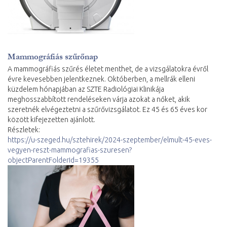
Mammográfiás szűrőnap
A mammográfiás szűrés életet menthet, de a vizsgálatokra évről
évre kevesebben jelentkeznek. Októberben, a mellrák elleni
küzdelem hónapjában az SZTE Radiológiai Klinikája
meghosszabbított rendeléseken várja azokat a nőket, akik
szeretnék elvégeztetni a szűrővizsgálatot. Ez 45 és 65 éves kor
között kifejezetten ajánlott.
Részletek:
https://u-szeged.hu/sztehirek/2024-szeptember/elmult-45-eves-
vegyen-reszt-mammografias-szuresen?
objectParentFolderId=19355