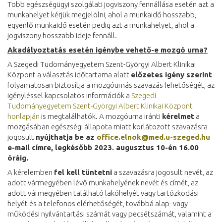
Több egészségügyi szolgálati jogviszony fennállása esetén azt a
munkahelyet kérjük megjelölni, ahol a munkaidő hosszabb,
egyenlő munkaidő esetén pedig azt a munkahelyet, ahol a
jogviszony hosszabb ideje fennáll.
Akadályoztatás esetén igénybe vehető-e mozgó urna?
A Szegedi Tudományegyetem Szent-Györgyi Albert Klinikai
Központ a választás időtartama alatt
előzetes igény szerint
folyamatosan biztosítja a mozgóurnás szavazás lehetőségét, az
igényléssel kapcsolatos információk a
Szegedi
Tudományegyetem Szent-Györgyi Albert Klinikai Központ
honlapján
is megtalálhatók. A mozgóurna iránti
kérelmet
a
mozgásában egészségi állapota miatt korlátozott szavazásra
jogosult
nyújthatja be az
office.elnok@med.u-szeged.hu
e-mail címre, legkésőbb 2023. augusztus 10-én 16.00
óráig.
A kérelemben
fel kell tüntetni
a szavazásra jogosult nevét, az
adott vármegyében lévő munkahelyének nevét és címét, az
adott vármegyében található lakóhelyét vagy tartózkodási
helyét és a telefonos elérhetőségét, továbbá alap- vagy
működési nyilvántartási számát vagy pecsétszámát, valamint a