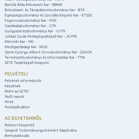
Bartók Béla Művészeti Kar - BBMK
Bölcsészet- és Társadalomtudományi Kar - BTK
Egészségtudományi és Szociális Képzési Kar - ETSZK
Fogorvostudományi Kar - FOK
Gazdaságtudományi Kar - GTK
Gyógyszerésztudományi Kar - GYTK
Juhász Gyula Pedagógusképző Kar - JGYPK
Mérnöki Kar - MK
Mezőgazdasági Kar - MGK
Szent-Györgyi Albert Orvostudományi Kar - SZAOK
Természettudományi és Informatikai Kar - TTIK
SZTE Tanárképző Központ
FELVÉTELI
Felvételi információk
Képzések
Miért az SZTE?
Nyílt napok
Hírek
Pontkalkulátor
AZ EGYETEMRŐL
Rektori köszöntő
Szegedi Tudományegyetemért Alapítvány
Bemutatkozás