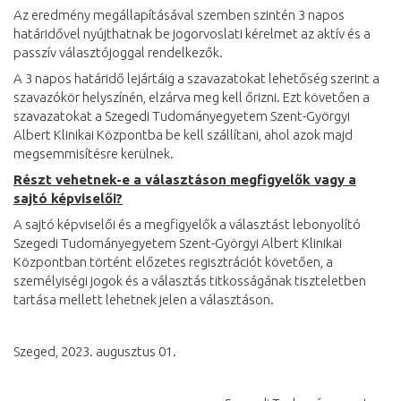
Az eredmény megállapításával szemben szintén 3 napos
határidővel nyújthatnak be jogorvoslati kérelmet az aktív és a
passzív választójoggal rendelkezők.
A 3 napos határidő lejártáig a szavazatokat lehetőség szerint a
szavazókör helyszínén, elzárva meg kell őrizni. Ezt követően a
szavazatokat a Szegedi Tudományegyetem Szent-Györgyi
Albert Klinikai Központba be kell szállítani, ahol azok majd
megsemmisítésre kerülnek.
Részt vehetnek-e a választáson megfigyelők vagy a
sajtó képviselői?
A sajtó képviselői és a megfigyelők a választást lebonyolító
Szegedi Tudományegyetem Szent-Györgyi Albert Klinikai
Központban történt előzetes regisztrációt követően, a
személyiségi jogok és a választás titkosságának tiszteletben
tartása mellett lehetnek jelen a választáson.
Szeged, 2023. augusztus 01.