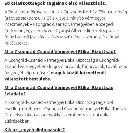
Etikai Bizottságok tagjainak első választását.
A Rendelet előírásai szerint az Országos Kórházi Főigazgatóság
(a továbbiakban: OKFŐ) a kijelölt irányító vármegyei
intézmények – Csongrád-Csanád vármegyében a Szegedi
Tudományegyetem Szent-Györgyi Albert Klinikai Központ –
útján biztosítja a választáshoz szükséges személyi és tárgyi
feltételeket.
Mi a Csongrád-Csanád Vármegyei Etikai Bizottság?
A Csongrád-Csanád Vármegyei Etikai Bizottság a Csongrád-
Csanád vármegyében dolgozó orvosok, fogorvosok, továbbá az
ún. „egyéb diplomások”
maguk közül közvetlenül
választott testülete.
Mi a Csongrád-Csanád Vármegyei Etikai Bizottság
feladata?
A Csongrád-Csanád Vármegyei Etikai Bizottság tagjaiból
esetileg létrehozott Csongrád-Csanád Vármegyei Etikai Tanács
jár el első fokon az orvosokkal szembeni szakmai-etikai
eljárásokban.
Kik az „egyéb diplomások”?