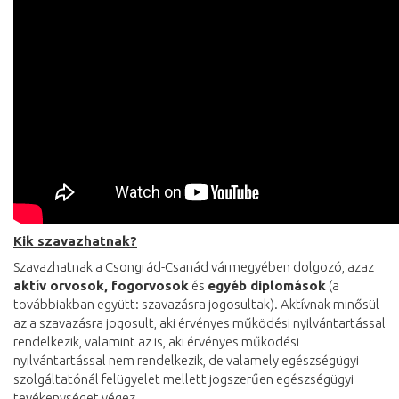
Kik szavazhatnak?
Szavazhatnak a Csongrád-Csanád vármegyében dolgozó, azaz
aktív orvosok, fogorvosok
és
egyéb diplomások
(a
továbbiakban együtt: szavazásra jogosultak). Aktívnak minősül
az a szavazásra jogosult, aki érvényes működési nyilvántartással
rendelkezik, valamint az is, aki érvényes működési
nyilvántartással nem rendelkezik, de valamely egészségügyi
szolgáltatónál felügyelet mellett jogszerűen egészségügyi
tevékenységet végez.