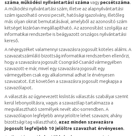
száma
,
működési nyilvántartási száma
vagy
pecsétszáma
.
A működési nyilvántartási szám, illetve az alapnyilvántartási
szám igazolható orvosi pecsét, hatósági igazolvány, illetőleg
más olyan okirat bemutatásával, amelyből az azonosító szám
kétséget kizáróan megállapítható. Az azonosítást szolgálja az
informatikai rendszerbe is beágyazott országos nyilvántartási
kereső.
A névjegyzéket valamennyi szavazásra jogosult köteles aláírni. A
szavazatszámláló bizottság informatikai rendszerben ellenőrzi,
hogy a szavazásra jogosult Csongrád-Csanád vármegyében
szavazott-e már, mivel egy szavazásra jogosult egy
vármegyében csak egy alkalommal adhat le érvényesen
szavazatot. Ezt követően a szavazásra jogosult megkapja a
szavazólapot.
A választás az úgynevezett kislistás választás szabályai szerint
kerül lebonyolításra, vagyis a szavazólap tartalmazza a
megválasztható személyek nevét abc-sorrendben. A
szavazólapon legfeljebb annyi jelöltre lehet szavazni, ahány
bizottsági tag választható,
azaz minden szavazásra
jogosult legfeljebb 10 jelöltre szavazhat érvényesen
.