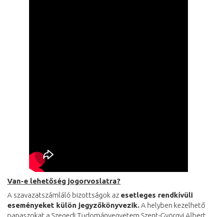
Van-e lehetőség jogorvoslatra?
A szavazatszámláló bizottságok az
esetleges rendkívüli
eseményeket külön jegyzőkönyvezik.
A helyben kezelhető
panaszokat a Szegedi Tudományegyetem Szent-Györgyi Albert