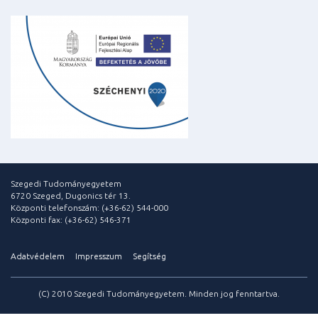
Szegedi Tudományegyetem
6720 Szeged, Dugonics tér 13.
Központi telefonszám: (+36-62) 544-000
Központi fax: (+36-62) 546-371
Adatvédelem
Impresszum
Segítség
(C) 2010 Szegedi Tudományegyetem. Minden jog fenntartva.