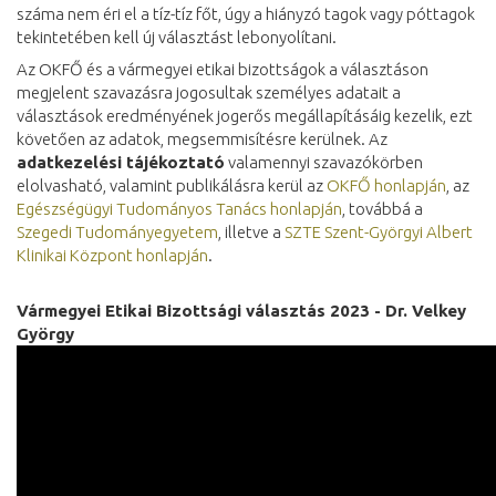
száma nem éri el a tíz-tíz főt, úgy a hiányzó tagok vagy póttagok
tekintetében kell új választást lebonyolítani.
Az OKFŐ és a vármegyei etikai bizottságok a választáson
megjelent szavazásra jogosultak személyes adatait a
választások eredményének jogerős megállapításáig kezelik, ezt
követően az adatok, megsemmisítésre kerülnek. Az
adatkezelési tájékoztató
valamennyi szavazókörben
elolvasható, valamint publikálásra kerül az
OKFŐ honlapján
, az
Egészségügyi Tudományos Tanács honlapján
, továbbá a
Szegedi Tudományegyetem
, illetve a
SZTE Szent-Györgyi Albert
Klinikai Központ honlapján
.
Vármegyei Etikai Bizottsági választás 2023 - Dr. Velkey
György