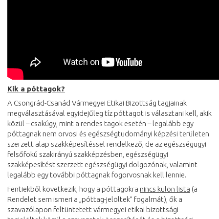
Kik a póttagok?
A Csongrád-Csanád Vármegyei Etikai Bizottság tagjainak
megválasztásával egyidejűleg tíz póttagot is választani kell, akik
közül – csakúgy, mint a rendes tagok esetén – legalább egy
póttagnak nem orvosi és egészségtudományi képzési területen
szerzett alap szakképesítéssel rendelkező, de az egészségügyi
felsőfokú szakirányú szakképzésben, egészségügyi
szakképesítést szerzett egészségügyi dolgozónak, valamint
legalább egy további póttagnak fogorvosnak kell lennie.
Fentiekből következik, hogy a póttagokra
nincs külön lista
(a
Rendelet sem ismeri a „póttag-jelöltek” fogalmát), ők a
szavazólapon feltüntetett vármegyei etikai bizottsági