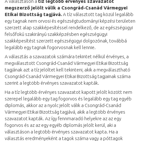
A választáson a
tíz legtöbb érvényes szavazatot
megszerző jelölt válik a Csongrád-Csanád Vármegyei
Etikai Bizottság tagjává.
A tíz választott tag közül legalább
egy tagnak nem orvosi és egészségtudományi képzési területen
szerzett alap szakképesítéssel rendelkező, de az egészségügyi
felsőfokú szakirányú szakképzésben egészségügyi
szakképesítést szerzett egészségügyi dolgozónak, továbbá
legalább egy tagnak fogorvosnak kell lennie.
A választás a szavazatok számára tekintet nélkül érvényes, a
megválasztott Csongrád-Csanád Vármegyei Etikai Bizottság
tagjának azt a tíz jelöltet kell tekinteni, akik a megválasztható
Csongrád-Csanád Vármegyei Etikai Bizottság tagjainak száma
szerint a legtöbb érvényes szavazatot kapták.
Ha a tíz legtöbb érvényes szavazatot kapott jelölt között nem
szerepel legalább egy tag fogorvos és legalább egy tag egyéb
diplomás, akkor az a nyolc jelölt válik a Csongrád-Csanád
Vármegyei Etikai Bizottság tagjává, akik a legtöbb érvényes
szavazatot kapták. Az így fennmaradó helyekre az az egy
fogorvos és az az egy egyéb diplomás jelölt kerül, aki a
választáson a legtöbb érvényes szavazatot kapta. Ha a
választás eredményeként a tagok száma vagy a póttagok