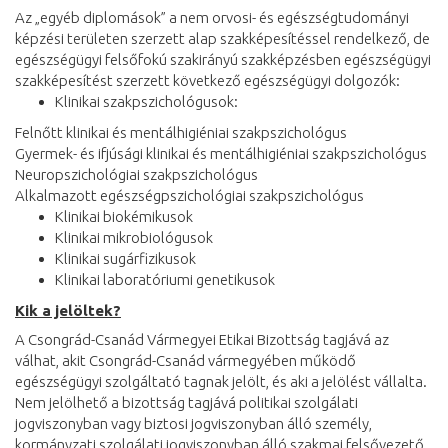
Az „egyéb diplomások” a nem orvosi- és egészségtudományi
képzési területen szerzett alap szakképesítéssel rendelkező, de
egészségügyi felsőfokú szakirányú szakképzésben egészségügyi
szakképesítést szerzett következő egészségügyi dolgozók:
Klinikai szakpszichológusok:
Felnőtt klinikai és mentálhigiéniai szakpszichológus
Gyermek- és ifjúsági klinikai és mentálhigiéniai szakpszichológus
Neuropszichológiai szakpszichológus
Alkalmazott egészségpszichológiai szakpszichológus
Klinikai biokémikusok
Klinikai mikrobiológusok
Klinikai sugárfizikusok
Klinikai laboratóriumi genetikusok
Kik a jelöltek?
A Csongrád-Csanád Vármegyei Etikai Bizottság tagjává az
válhat, akit Csongrád-Csanád vármegyében működő
egészségügyi szolgáltató tagnak jelölt, és aki a jelölést vállalta.
Nem jelölhető a bizottság tagjává politikai szolgálati
jogviszonyban vagy biztosi jogviszonyban álló személy,
kormányzati szolgálati jogviszonyban álló szakmai felsővezető