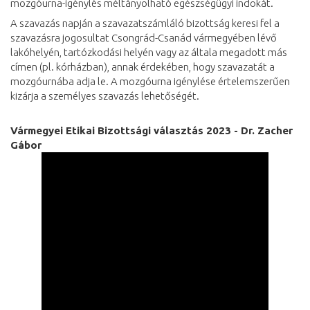
mozgóurna-igénylés méltányolható egészségügyi indokát.
A szavazás napján a szavazatszámláló bizottság keresi fel a
szavazásra jogosultat Csongrád-Csanád vármegyében lévő
lakóhelyén, tartózkodási helyén vagy az általa megadott más
címen (pl. kórházban), annak érdekében, hogy szavazatát a
mozgóurnába adja le. A mozgóurna igénylése értelemszerűen
kizárja a személyes szavazás lehetőségét.
Vármegyei Etikai Bizottsági választás 2023 - Dr. Zacher
Gábor