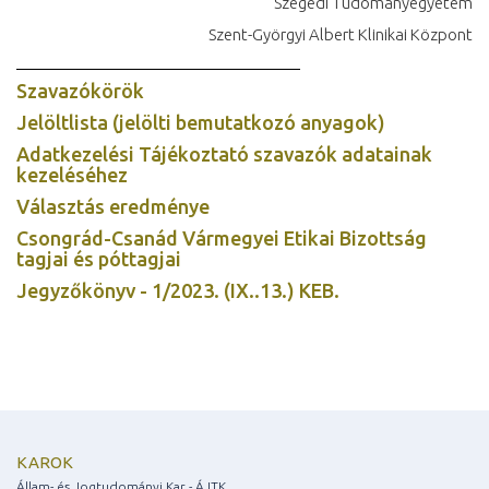
Szegedi Tudományegyetem
Szent-Györgyi Albert Klinikai Központ
Szavazókörök
Jelöltlista (jelölti bemutatkozó anyagok)
Adatkezelési Tájékoztató szavazók adatainak
kezeléséhez
Választás eredménye
Csongrád-Csanád Vármegyei Etikai Bizottság
tagjai és póttagjai
Jegyzőkönyv - 1/2023. (IX..13.) KEB.
KAROK
Állam- és Jogtudományi Kar - ÁJTK