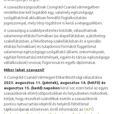
A szavazásra jogosultnak Csongrád-Csanád vármegyében
rendelkeznie kell legalább egy, valamely egészségügyi
szolgáltatónál aktuálisan fennálló foglalkoztatási
jogviszonnyal, mely tény rögzítésre is kerül a névjegyzékben.
A szavazójog a szakképesítéshez kötődik, választhatnak
valamennyi ellátási formában (az alapellátásban, a járóbeteg-
szakellátásban, a fekvőbeteg-szakellátásban és a speciális
ellátási formákban) és tulajdonosi formától függetlenül
valamennyi egészségügyi szolgáltató (állami, önkormányzati,
egyházi fenntartású intézmények, egyéni és társas egészségügyi
vállalkozások) orvosai, fogorvosai és egyéb diplomásai.
Mikor lehet szavazni?
A Csongrád-Csanád Vármegyei Etikai Bizottsági választásra
2023. augusztus 11. (péntek), augusztus 14. (hétfő) és
augusztus 15. (kedd) napokon
kerül sor, ezen belül az egyes
szavazókörök eltérő időpontokban és helyszíneken működnek.
Kérjük, hogy részvételi szándékuk esetén a szavazókörök
pontos nyitva tartási idejéről és helyéről feltétlenül
tájékozódjanak előzetesen. Erről információt az
OKFŐ