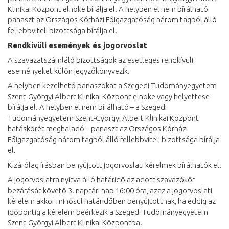
Klinikai Központ elnöke bírálja el. A helyben el nem bírálható
panaszt az Országos Kórházi Főigazgatóság három tagból álló
fellebbviteli bizottsága bírálja el.
Rendkívüli események és jogorvoslat
A szavazatszámláló bizottságok az esetleges rendkívüli
eseményeket külön jegyzőkönyvezik.
A helyben kezelhető panaszokat a Szegedi Tudományegyetem
Szent-Györgyi Albert Klinikai Központ elnöke vagy helyettese
bírálja el. A helyben el nem bírálható – a Szegedi
Tudományegyetem Szent-Györgyi Albert Klinikai Központ
hatáskörét meghaladó – panaszt az Országos Kórházi
Főigazgatóság három tagból álló fellebbviteli bizottsága bírálja
el.
Kizárólag írásban benyújtott jogorvoslati kérelmek bírálhatók el.
A jogorvoslatra nyitva álló határidő az adott szavazókör
bezárását követő 3. naptári nap 16:00 óra, azaz a jogorvoslati
kérelem akkor minősül határidőben benyújtottnak, ha eddig az
időpontig a kérelem beérkezik a Szegedi Tudományegyetem
Szent-Györgyi Albert Klinikai Központba.