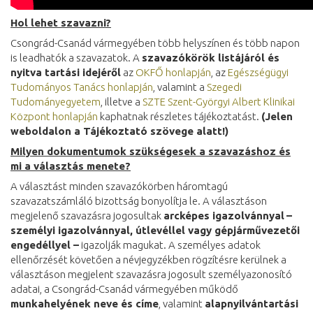
Hol lehet szavazni?
Csongrád-Csanád vármegyében több helyszínen és több napon
is leadhatók a szavazatok. A
szavazókörök listájáról és
nyitva tartási idejéről
az
OKFŐ honlapján
, az
Egészségügyi
Tudományos Tanács honlapján
, valamint a
Szegedi
Tudományegyetem
, illetve a
SZTE Szent-Györgyi Albert Klinikai
Központ honlapján
kaphatnak részletes tájékoztatást.
(Jelen
weboldalon a Tájékoztató szövege alatt!)
Milyen dokumentumok szükségesek a szavazáshoz és
mi a választás menete?
A választást minden szavazókörben háromtagú
szavazatszámláló bizottság bonyolítja le. A választáson
megjelenő szavazásra jogosultak
arcképes igazolvánnyal
–
személyi igazolvánnyal, útlevéllel vagy gépjárművezetői
engedéllyel –
igazolják magukat. A személyes adatok
ellenőrzését követően a névjegyzékben rögzítésre kerülnek a
választáson megjelent szavazásra jogosult személyazonosító
adatai, a Csongrád-Csanád vármegyében működő
munkahelyének neve és címe
, valamint
alapnyilvántartási