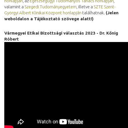
honlapján
, az
Egészségügyi Tudományos Tanács honlapján
,
valamint a
Szegedi Tudományegyetem
, illetve a
SZTE Szent-
Györgyi Albert Klinikai Központ honlapján
találhatnak.
(Jelen
weboldalon a Tájékoztató szövege alatt!)
Vármegyei Etikai Bizottsági választás 2023 - Dr. Kőnig
Róbert