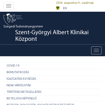
2026. augusztus 9., vasárnap
Toggle
EN
navigation
Szegedi Tudományegyetem
Szent-Györgyi Albert Klinikai
Központ
Toggl
navig
COVID-19
BEMUTATKOZÁS
IGAZGATÁSI EGYSÉGEK
NEAK VÁRÓLISTÁK
TÉRÍTÉSES BETEGELLÁTÁS
BETEGJOGI KÉPVISELŐ
BETEGEK, DOLGOZÓK JOGAI ÉS KÖTELEZETTSÉGEI