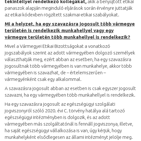
tekintéllyel rendelkező kollégákat,
akik a benyújtott etikai
panaszok alapján meginduló eljárások során érvényre juttatják
az etikai kódexben rögzített szakmai-etikai szabályokat.
Mi a helyzet, ha egy szavazásra jogosult több vármegye
területén is rendelkezik munkahellyel vagy egy
vármegye területén több munkahellyel is rendelkezik?
Mivel a Vármegyei Etikai Bizottságokat a vonatkozó
jogszabályok szerint az adott vármegyében dolgozó személyek
választhatják meg, ezért abban az esetben, ha egy szavazásra
jogosultnak több vármegyében is van munkahelye, akkor több
vármegyében is szavazhat, de – értelemszerűen –
vármegyénként csak egy alkalommal.
A szavazásra jogosult abban az esetben is csak egyszer jogosult
szavazni, ha egy vármegyében több munkahellyel is rendelkezik.
Ha egy szavazásra jogosult az egészségügyi szolgálati
jogviszonyról szóló 2020. évi C. törvény hatálya alá tartozó
egészségügyi intézményben is dolgozik, és az adott
vármegyében más szolgáltatónál is fennáll jogviszonya, illetve,
ha saját egészségügyi vállalkozása is van, úgy kérjük, hogy
munkahelyként elsődlegesen az állami intézményt jelölje meg.