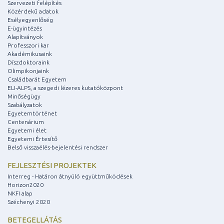
Szervezeti felépítés
Közérdekű adatok
Esélyegyenlőség
E-ügyintézés
Alapítványok
Professzori kar
Akadémikusaink
Díszdoktoraink
Olimpikonjaink
Családbarát Egyetem
ELI-ALPS, a szegedi lézeres kutatóközpont
Minőségügy
Szabályzatok
Egyetemtörténet
Centenárium
Egyetemi élet
Egyetemi Értesítő
Belső visszaélés-bejelentési rendszer
FEJLESZTÉSI PROJEKTEK
Interreg - Határon átnyúló együttműködések
Horizon2020
NKFI alap
Széchenyi 2020
BETEGELLÁTÁS