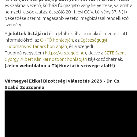
és szakmai vezető, kórházi főigazgató vagy helyettese, valamit a
nemzeti felsőoktatásról szóló 2011. évi CCIV. törvény 37. § (1)
bekezdése szerinti magasabb vezetői megbízással rendelkező
személy.
A
jelöltek listájáról
és a jelöltek által magukról megosztott
információkról az
OKFŐ honlapján
, az
Egészségügyi
Tudományos Tanács honlapján
, és a Szegedi
Tudományegyetem
https://u-szeged.hu
), illetve a
SZTE Szent-
Györgyi Albert Klinikai Központ honlapján
tájékozódhatnak.
(Jelen weboldalon a Tájékoztató szövege alatt!)
Vármegyei Etikai Bizottsági választás 2023 - Dr. Cs.
Szabó Zsuzsanna