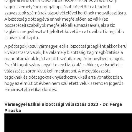
tagjelöltek közül a szavazatok összesítését és a bizottsági
tagok személyének megállapítását követően a leadott
szavazatok számának alapulvételével kerülnek megválasztásra.
A bizottság póttagjává ennek megfelelően az válik (az
összetételi szabályok megfelelő alkalmazásával), aki a tíz
tagként megválasztott jelöltet követően a további tíz legtöbb
szavazatot kapta.
A póttagok közül vármegyei etikai bizottsági tagként akkor kerül
kiválasztásra valaki, ha valamely bizottsági tag megbízatása a
mandátumának lejárta előtt szűnik meg. Amennyiben a tagok
és póttagok száma együttesen tíz fő alá csökken, az ismételt
választást soron kívül kell megtartani. A megválasztott
tagoknak és póttagoknak nyilatkozniuk kell arra vonatkozóan,
hogy az elmúlt öt évben nem született velük szemben jogerős
elmarasztaló etikai döntés.
Vármegyei Etikai Bizottsági választás 2023 - Dr. Ferge
Piroska