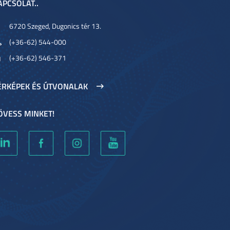
APCSOLAT..
6720 Szeged, Dugonics tér 13.
(+36-62) 544-000
(+36-62) 546-371
ÉRKÉPEK ÉS ÚTVONALAK
ÖVESS MINKET!