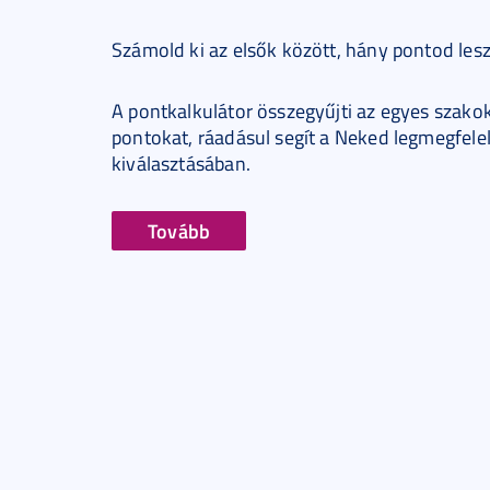
Számold ki az elsők között, hány pontod les
A pontkalkulátor összegyűjti az egyes szakok
pontokat, ráadásul segít a Neked legmegfele
kiválasztásában.
Tovább