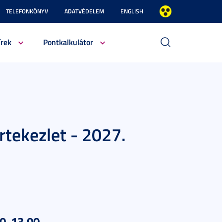
TELEFONKÖNYV
ADATVÉDELEM
ENGLISH
írek
Pontkalkulátor
rtekezlet - 2027.
00-13.00