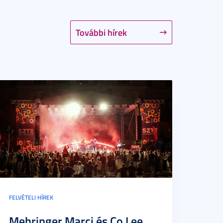
További hírek
FELVÉTELI HÍREK
Mehringer Marci és Co Lee