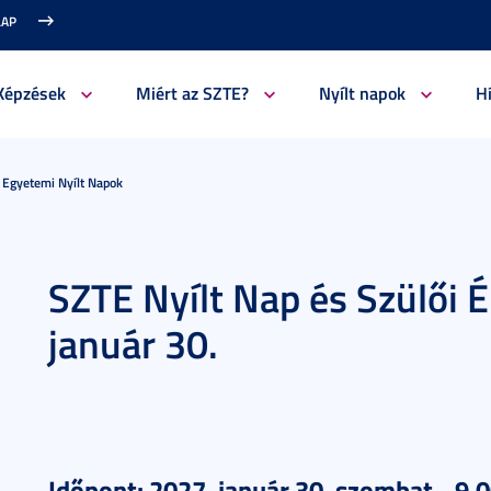
LAP
Képzések
Miért az SZTE?
Nyílt napok
H
t Egyetemi Nyílt Napok
SZTE Nyílt Nap és Szülői É
január 30.
Időpont: 2027. január 30. szombat - 9.