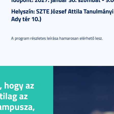
Helyszín: SZTE József Attila Tanulmány
Ady tér 10.)
A program részletes leírása hamarosan elérhető lesz.
, hogy az
ilag az
kampusza,