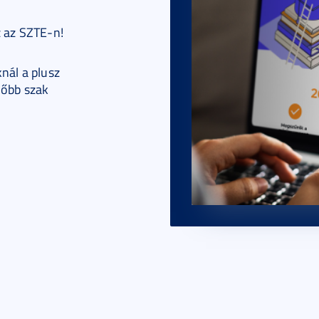
z az SZTE-n!
nál a plusz
lőbb szak