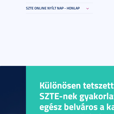
SZTE ONLINE NYÍLT NAP - HONLAP
Különösen tetszett
SZTE-nek gyakorlat
egész belváros a 