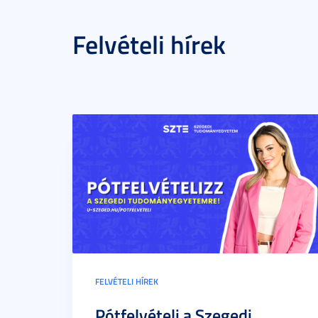
Felvételi hírek
FELVÉTELI HÍREK
Pótfelvételi a Szegedi