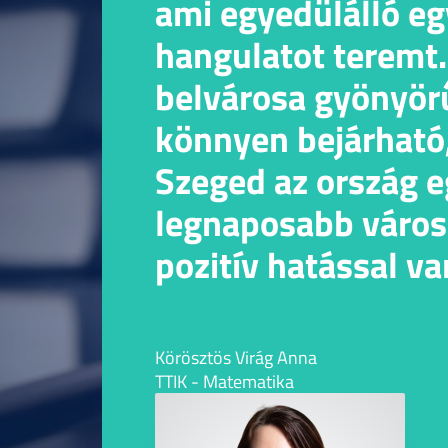
ami egyedülálló e
hangulatot teremt.
belvárosa gyönyör
könnyen bejárható
Szeged az ország e
legnaposabb város
pozitív hatással va
mindennapi közérz
Körösztös Virág Anna
TTIK - Matematika