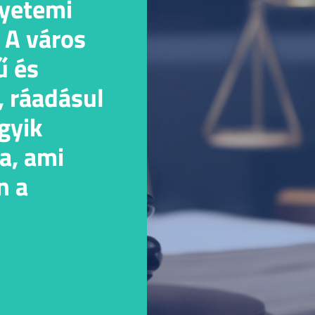
gyetemi
 A város
ű és
, ráadásul
gyik
a, ami
n a
etre.