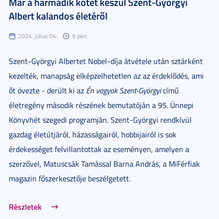
Már a harmadik kötet készül Szent-Györgyi
Albert kalandos életéről
2024. július 04.
6 perc
Szent-Györgyi Albertet Nobel-díja átvétele után sztárként
kezelték, manapság elképzelhetetlen az az érdeklődés, ami
őt övezte - derült ki az
Én vagyok Szent-Györgyi
című
életregény második részének bemutatóján a 95. Ünnepi
Könyvhét szegedi programján. Szent-Györgyi rendkívül
gazdag életútjáról, házasságairól, hobbijairól is sok
érdekességet felvillantottak az eseményen, amelyen a
szerzővel, Matuscsák Tamással Barna András, a MiFérfiak
magazin főszerkesztője beszélgetett.
Részletek