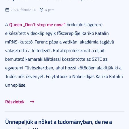
2024. február 14.
4 perc
Queen „Don't stop me now!”
A
örökzöld slágerére
elkészített videoklip egyik főszereplője Karikó Katalin
mRNS-kutató. Ferenc pápa a vatikáni akadémia tagjává
választotta a felfedezőt. Kutatóprofesszorát a díjait
bemutató kamarakiállítással köszöntötte az SZTE az
egyetemi Füvészkertben, ahol hozzá kötődően alakítják ki a
Tudós nők ösvényét. Folytatódik a Nobel-díjas Karikó Katalin
ünneplése.
Részletek
Ünnepeljük a nőket a tudományban, de ne a