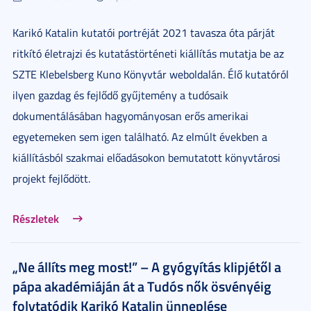
Karikó Katalin kutatói portréját 2021 tavasza óta párját
ritkító életrajzi és kutatástörténeti kiállítás mutatja be az
SZTE Klebelsberg Kuno Könyvtár weboldalán. Élő kutatóról
ilyen gazdag és fejlődő gyűjtemény a tudósaik
dokumentálásában hagyományosan erős amerikai
egyetemeken sem igen található. Az elmúlt években a
kiállításból szakmai előadásokon bemutatott könyvtárosi
projekt fejlődött.
Részletek
„Ne állíts meg most!” – A gyógyítás klipjétől a
pápa akadémiáján át a Tudós nők ösvényéig
folytatódik Karikó Katalin ünneplése