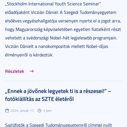
„Stockholm International Youth Science Seminar”
előadójaként Viczián Dániel. A Szegedi Tudományegyetem
elsőéves vegyészhallgatója versenyen nyerte el a jogot arra,
hogy Magyarország képviseletében egyetlen fiatalként részt
vehetett a svédországi Nobel-hét legjelesebb programjain.
Viczián Dánielt a nanokompozitok mellett Nobel-díjas
élményeiről is kérdeztük.
Részletek
„Ennek a jövőnek legyetek ti is a részesei!” –
fotókiállítás az SZTE életéről
2024. január 17.
3 perc
Sajtófotók a Szegedi Tudományegyetemről címmel nyílt