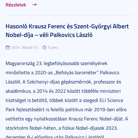
Részletek
Hasonló Krausz Ferenc és Szent-Györgyi Albert
Nobel-díja – véli Palkovics László
2024. február 01.
6 perc
Magyarország 23. legbefolyásosabb személyének
minősítette a 2020-as „Befolyás barométer” Palkovics
Lászlót. A Széchenyi-díjas gépészmérnök, professzor és
akadémikus, a 2014 és 2022 között többféle miniszteri
tisztséget is betöltő, többek között a szegedi ELI Science
Park fejlesztéséért is felelős politikus már 2019-ben előre
vetítette egy nyilatkozatában Krausz Ferenc Nobel-díját. A
stockholmi Nobel-héten, a fizikai Nobel-díjasok 2023.
december 8-i előadása után Palkovics Lászlótól