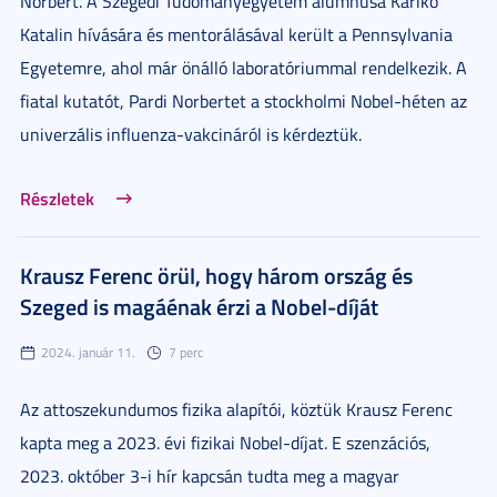
Norbert. A Szegedi Tudományegyetem alumnusa Karikó
Katalin hívására és mentorálásával került a Pennsylvania
Egyetemre, ahol már önálló laboratóriummal rendelkezik. A
fiatal kutatót, Pardi Norbertet a stockholmi Nobel-héten az
univerzális influenza-vakcináról is kérdeztük.
Részletek
Krausz Ferenc örül, hogy három ország és
Szeged is magáénak érzi a Nobel-díját
2024. január 11.
7 perc
Az attoszekundumos fizika alapítói, köztük Krausz Ferenc
kapta meg a 2023. évi fizikai Nobel-díjat. E szenzációs,
2023. október 3-i hír kapcsán tudta meg a magyar