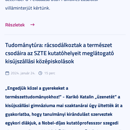
villáminterjút kértünk.
Részletek
Tudománytúra: rácsodálkoztak a természet
csodáira az SZTE kutatóhelyeit meglátogató
kisújszállási középiskolások
2024. január 24.
15 perc
„Engedjük közel a gyerekeket a
természettudományokhoz!” - Karikó Katalin „üzenetét” a
kisújszállási gimnáziuma mai szaktanárai úgy ültették át a
gyakorlatba, hogy tanulmányi kirándulást szerveztek
egykori diákjuk, a Nobel-díjas kutatóprofesszor szegedi