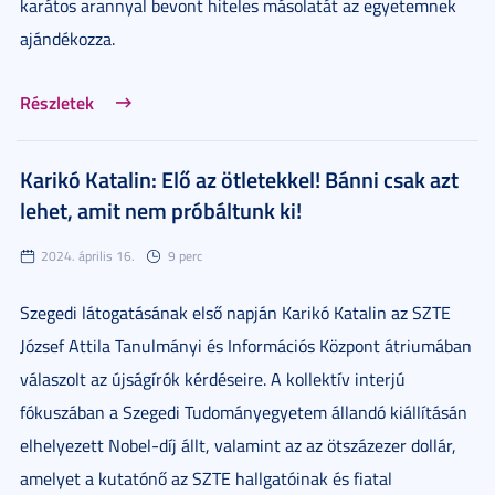
karátos arannyal bevont hiteles másolatát az egyetemnek
ajándékozza.
Részletek
Karikó Katalin: Elő az ötletekkel! Bánni csak azt
lehet, amit nem próbáltunk ki!
2024. április 16.
9 perc
Szegedi látogatásának első napján Karikó Katalin az SZTE
József Attila Tanulmányi és Információs Központ átriumában
válaszolt az újságírók kérdéseire. A kollektív interjú
fókuszában a Szegedi Tudományegyetem állandó kiállításán
elhelyezett Nobel-díj állt, valamint az az ötszázezer dollár,
amelyet a kutatónő az SZTE hallgatóinak és fiatal