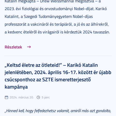
Katalin megkapta – Drew Weissmannal megosztva – a
2023. évi fiziológiai és orvostudományi Nobel-díjat. Karikó
Katalint, a Szegedi Tudományegyetem Nobel-díjas
professzorát a vakcináról és terápiáról, a jó és az álhírekről,
a kedvenc ételéről és virágairól is kérdeztük 2024 tavaszán.
Részletek
„Keltsd életre az ötleteid!” – Karikó Katalin
jelenlétében, 2024. április 16-17. között ér újabb
csúcsponthoz az SZTE ismeretterjesztő
kampánya
2024. március 20.
5 perc
„Hinned kell, hogy felfedezhetsz valamit, amiről más azt gondolta,