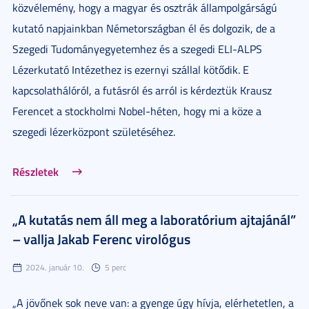
közvélemény, hogy a magyar és osztrák állampolgárságú
kutató napjainkban Németországban él és dolgozik, de a
Szegedi Tudományegyetemhez és a szegedi ELI-ALPS
Lézerkutató Intézethez is ezernyi szállal kötődik. E
kapcsolathálóról, a futásról és arról is kérdeztük Krausz
Ferencet a stockholmi Nobel-héten, hogy mi a köze a
szegedi lézerközpont születéséhez.
Részletek
„A kutatás nem áll meg a laboratórium ajtajánál”
– vallja Jakab Ferenc virológus
2024. január 10.
5 perc
„A jövőnek sok neve van: a gyenge úgy hívja, elérhetetlen, a