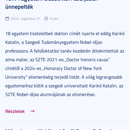
ünnepelték
2024. augusztus 31.
9 perc
18 egyetem tiszteletbeli doktori címét nyerte el eddig Karikó
Katalin, a Szegedi Tudományegyetem Nobel-díjas
professzora. A felsőoktatási tanév kezdetén áttekintettük az
alma mater, az SZTE 2021-es „Doctor honoris causa”
címétől a 2024-es „Honorary Doctor of New York
University” elismeréséig terjedő listát. A világ legrangosabb
egyetemeihez kötik a szegedi universitast Karikó Katalin, az
SZTE Nobel-díjas alumnájának az elismerései.
Részletek