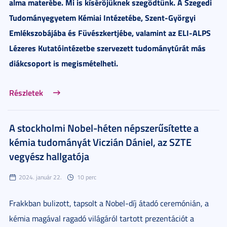
alma materébe. Mi is kísérőjüknek szegődtünk. A Szegedi
Tudományegyetem Kémiai Intézetébe, Szent-Györgyi
Emlékszobájába és Füvészkertjébe, valamint az ELI-ALPS
Lézeres Kutatóintézetbe szervezett tudománytúrát más
diákcsoport is megismételheti.
Részletek
A stockholmi Nobel-héten népszerűsítette a
kémia tudományát Viczián Dániel, az SZTE
vegyész hallgatója
2024. január 22.
10 perc
Frakkban bulizott, tapsolt a Nobel-díj átadó ceremónián, a
kémia magával ragadó világáról tartott prezentációt a