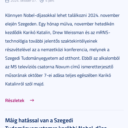
2024. október 07.
4 perc
Könnyen Nobel-díjasokkal lehet találkozni 2024. november
elején Szegeden. Egy hónap múlva, november hetedikén
kezdődik Karikó Katalin, Drew Weissman és az mRNS-
technológia további jelentős szaktekintélyeinek
részvételével az a nemzetközi konferencia, melynek a
Szegedi Tudományegyetem ad otthont. Ebből az alkalomból
az M5 televíziós csatorna Novum című ismeretterjesztő
műsorának október 7-ei adása teljes egészében Karikó
Katalinról szól majd.
Részletek
Máig hatással van a Szegedi
Tudományegyetemre korábbi Nobel-díjas