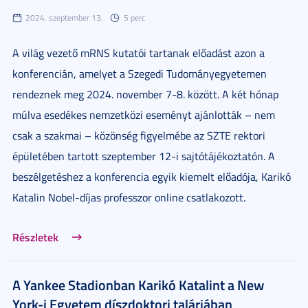
2024. szeptember 13.
5 perc
A világ vezető mRNS kutatói tartanak előadást azon a
konferencián, amelyet a Szegedi Tudományegyetemen
rendeznek meg 2024. november 7-8. között. A két hónap
múlva esedékes nemzetközi eseményt ajánlották – nem
csak a szakmai – közönség figyelmébe az SZTE rektori
épületében tartott szeptember 12-i sajtótájékoztatón. A
beszélgetéshez a konferencia egyik kiemelt előadója, Karikó
Katalin Nobel-díjas professzor online csatlakozott.
Részletek
A Yankee Stadionban Karikó Katalint a New
York-i Egyetem díszdoktori talárjában