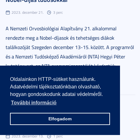
2023. december 21.
3 perc
A Nemzeti Orvosbiológiai Alapítvány 21. alkalommal
rendezte meg a Nobel-díjasok és tehetséges diákok
találkozóját Szegeden december 13-15. között. A programról
és a Nemzeti Tudósképző Akadémiáról (NTA) Hegyi Péter
kutatóorvost, az NTA programigazgatóját kérdeztük.
Oldalainkon HTTP-sütiket használunk.
Részletek
Adatvédelmi tájékoztatónkban olvasható,
hogyan gondoskodunk adatai védelméről.
További információ
Nézze élőben ön is az orvostudományi és a
fizikai Nobel-előadásokat az Uppsalai
Elfogadom
Egyetemen!
2023. december 13.
1 perc