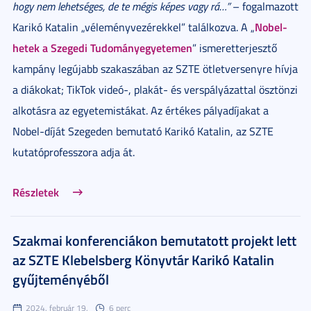
hogy nem lehetséges, de te mégis képes vagy rá…”
– fogalmazott
Nobel-
Karikó Katalin „véleményvezérekkel” találkozva. A „
hetek a Szegedi Tudományegyetemen
” ismeretterjesztő
kampány legújabb szakaszában az SZTE ötletversenyre hívja
a diákokat; TikTok videó-, plakát- és verspályázattal ösztönzi
alkotásra az egyetemistákat. Az értékes pályadíjakat a
Nobel-díját Szegeden bemutató Karikó Katalin, az SZTE
kutatóprofesszora adja át.
Részletek
Szakmai konferenciákon bemutatott projekt lett
az SZTE Klebelsberg Könyvtár Karikó Katalin
gyűjteményéből
2024. február 19.
6 perc