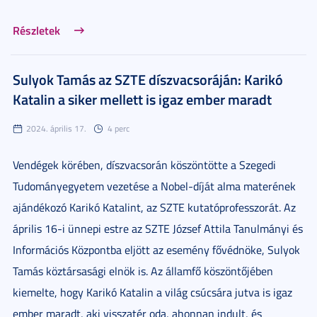
Részletek
Sulyok Tamás az SZTE díszvacsoráján: Karikó
Katalin a siker mellett is igaz ember maradt
2024. április 17.
4 perc
Vendégek körében, díszvacsorán köszöntötte a Szegedi
Tudományegyetem vezetése a Nobel-díját alma materének
ajándékozó Karikó Katalint, az SZTE kutatóprofesszorát. Az
április 16-i ünnepi estre az SZTE József Attila Tanulmányi és
Információs Központba eljött az esemény fővédnöke, Sulyok
Tamás köztársasági elnök is. Az államfő köszöntőjében
kiemelte, hogy Karikó Katalin a világ csúcsára jutva is igaz
ember maradt, aki visszatér oda, ahonnan indult, és