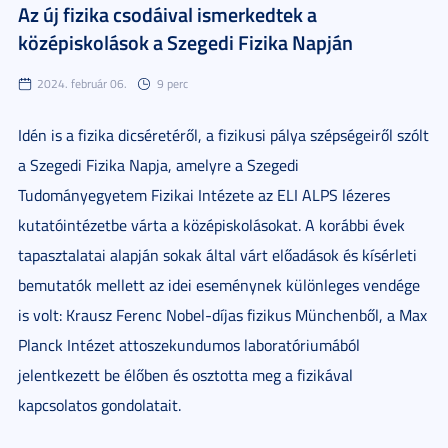
Az új fizika csodáival ismerkedtek a
középiskolások a Szegedi Fizika Napján
2024. február 06.
9 perc
Idén is a fizika dicséretéről, a fizikusi pálya szépségeiről szólt
a Szegedi Fizika Napja, amelyre a Szegedi
Tudományegyetem Fizikai Intézete az ELI ALPS lézeres
kutatóintézetbe várta a középiskolásokat. A korábbi évek
tapasztalatai alapján sokak által várt előadások és kísérleti
bemutatók mellett az idei eseménynek különleges vendége
is volt: Krausz Ferenc Nobel-díjas fizikus Münchenből, a Max
Planck Intézet attoszekundumos laboratóriumából
jelentkezett be élőben és osztotta meg a fizikával
kapcsolatos gondolatait.