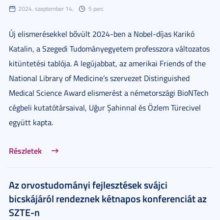
2024. szeptember 14.
5 perc
Új elismerésekkel bővült 2024-ben a Nobel-díjas Karikó
Katalin, a Szegedi Tudományegyetem professzora változatos
kitüntetési tablója. A legújabbat, az amerikai Friends of the
National Library of Medicine’s szervezet Distinguished
Medical Science Award elismerést a németországi BioNTech
cégbeli kutatótársaival, Uğur Şahinnal és Özlem Türecivel
együtt kapta.
Részletek
Az orvostudományi fejlesztések svájci
bicskájáról rendeznek kétnapos konferenciát az
SZTE-n