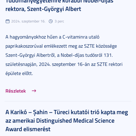
rektora, Szent-Györgyi Albert
2024. szeptember 16.
3 perc
A hagyományokhoz hűen a C-vitaminra utaló
paprikakoszorúval emlékezett meg az SZTE közössége
Szent-Györgyi Albertről, a Nobel-díjas tudósról 131.
születésnapján, 2024. szeptember 16-án az SZTE rektori
épülete előtt.
Részletek
A Karikó – Şahin – Türeci kutatói trió kapta meg
az amerikai Distinguished Medical Science
Award elismerést