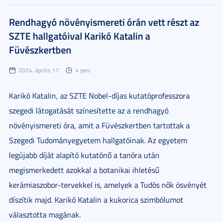
Rendhagyó növényismereti órán vett részt az
SZTE hallgatóival Karikó Katalin a
Füvészkertben
2024. április 17.
4 perc
Karikó Katalin, az SZTE Nobel-díjas kutatóprofesszora
szegedi látogatását színesítette az a rendhagyó
növényismereti óra, amit a Füvészkertben tartottak a
Szegedi Tudományegyetem hallgatóinak. Az egyetem
legújabb díját alapító kutatónő a tanóra után
megismerkedett azokkal a botanikai ihletésű
kerámiaszobor-tervekkel is, amelyek a Tudós nők ösvényét
díszítik majd. Karikó Katalin a kukorica szimbólumot
választotta magának.