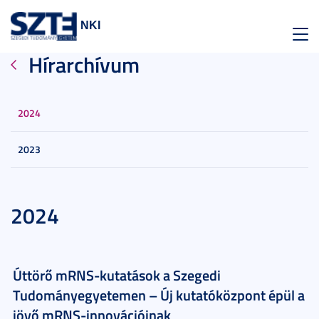
NKI
Toggl
Hírarchívum
navig
2024
2023
2024
Úttörő mRNS-kutatások a Szegedi
Tudományegyetemen – Új kutatóközpont épül a
jövő mRNS-innovációinak