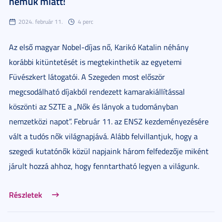
nemük miatt!
2024. február 11.
4 perc
Az első magyar Nobel-díjas nő, Karikó Katalin néhány
korábbi kitüntetését is megtekinthetik az egyetemi
Füvészkert látogatói. A Szegeden most először
megcsodálható díjakból rendezett kamarakiállítással
köszönti az SZTE a „Nők és lányok a tudományban
nemzetközi napot”. Február 11. az ENSZ kezdeményezésére
vált a tudós nők világnapjává. Alább felvillantjuk, hogy a
szegedi kutatónők közül napjaink három felfedezője miként
járult hozzá ahhoz, hogy fenntartható legyen a világunk.
Részletek