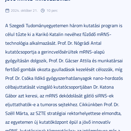
2024. október 21.
10 perc
A Szegedi Tudományegyetemen három kutatási program is
célul tűzte ki a Karikó Katalin nevéhez fűződő mRNS-
technológia alkalmazását. Prof. Dr. Nógrádi Antal
kutatócsoportja a gerincvelősérültek mRNS-alapú
gyógyításán dolgozik, Prof. Dr. Gácser Attila és munkatársai
fertőző gombák okozta gyulladások kezelését célozzák, míg
Prof. Dr. Csóka Ildikó gyógyszerhatóanyagok nano-hordozós
célbajuttatását vizsgáló kutatócsoportjában Dr. Katona
Gábor azt keresi, az mRNS dekódolását gátló siRNS-ek
eljuttathatók-e a tumoros sejtekhez. Cikkünkben Prof. Dr.
Széll Márta, az SZTE stratégiai rektorhelyettese elmondta,
az egyetemen új kutatóközpont épül a jövő innovatív
mRNS-kutatásainak támogatására; az intézményre már a