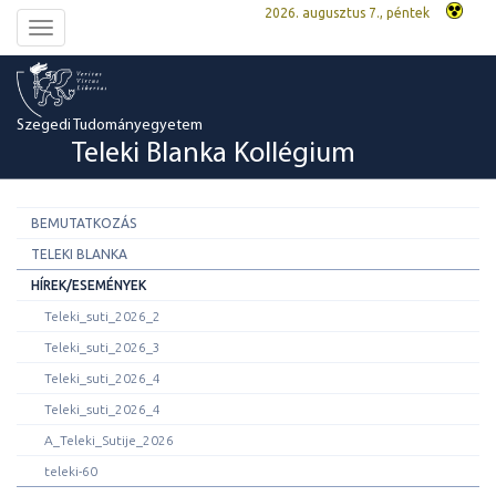
2026. augusztus 7., péntek
Toggle
navigation
Szegedi Tudományegyetem
Teleki Blanka Kollégium
BEMUTATKOZÁS
TELEKI BLANKA
HÍREK/ESEMÉNYEK
Teleki_suti_2026_2
Teleki_suti_2026_3
Teleki_suti_2026_4
Teleki_suti_2026_4
A_Teleki_Sutije_2026
teleki-60