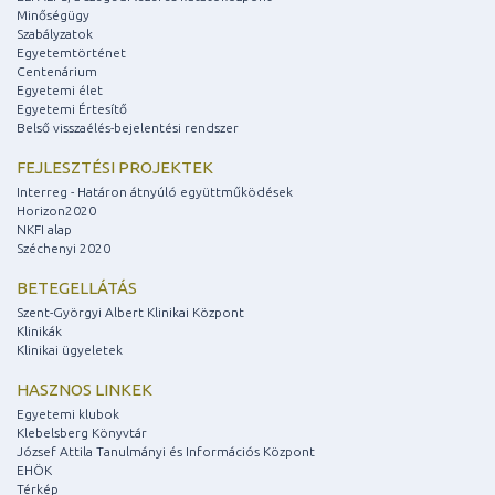
Minőségügy
Szabályzatok
Egyetemtörténet
Centenárium
Egyetemi élet
Egyetemi Értesítő
Belső visszaélés-bejelentési rendszer
FEJLESZTÉSI PROJEKTEK
Interreg - Határon átnyúló együttműködések
Horizon2020
NKFI alap
Széchenyi 2020
BETEGELLÁTÁS
Szent-Györgyi Albert Klinikai Központ
Klinikák
Klinikai ügyeletek
HASZNOS LINKEK
Egyetemi klubok
Klebelsberg Könyvtár
József Attila Tanulmányi és Információs Központ
EHÖK
Térkép