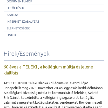
DOKUMENTUMOK
LETÖLTÉSEK
SZÁLLÁS
INTERNET SZABÁLYZAT
ELÉRHETŐSÉGEK
LINKEK
Hírek/Események
60 éves a TELEKI , a kollégium múltja és jelene
kiállítás
Az SZTE JGYPK Teleki Blanka Kollégium 60. évfordulóját
ünnepeltük meg 2023. november 28-án, egy esős keddi délutánon.
A Kollégiumi Bizottság média és kommunikáció felelőse, Szántó
Erik Dániel, köszöntötte a kollégiumi igazgató urat, kollégáit,
valamint a megjelent kollégistákat és vendégeket. Röviden mesélt
arról, hogyan készítettük el a kiállítást. Ezt követően átadta a szót