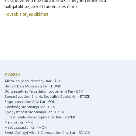
kicsit közelebb hozzuk a korhoz, amelyben élünk és a
hallgatókhoz, akik itt tanulnak és élnek.
Tovább a teljes cikkhez
KAROK
Állam- és Jogtudományi Kar - ÁJTK
Bartók Béla Művészeti Kar - BBMK
Bölcsészet- és Társadalomtudományi Kar - BTK
Egészségtudományi és Szociális Képzési Kar - ETSZK
Fogorvostudományi Kar - FOK
Gazdaságtudományi Kar - GTK
Gyógyszerésztudományi Kar - GYTK
Juhász Gyula Pedagógusképző Kar - JGYPK
Mérnöki Kar - MK
Mezőgazdasági Kar - MGK
Szent-Györgyi Albert Orvostudományi Kar - SZAOK