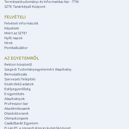
Természettudományi és Informatikai Kar - TTIK
SZTE Tanárképző Központ
FELVÉTELI
Felvételi információk
Képzések
Miért az SZTE?
Nyílt napok
Hírek
Pontkalkulátor
AZ EGYETEMRŐL
Rektori köszöntő
Szegedi Tudományegyetemért Alapítvány
Bemutatkozás
Szervezeti felépítés
Közérdekű adatok
Esélyegyenlőség
E-ügyintézés
Alapítványok
Professzori kar
Akadémikusaink
Díszdoktoraink
Olimpikonjaink
Családbarát Egyetem
ELI-ALPS, a szegedi lézeres kutatóközpont