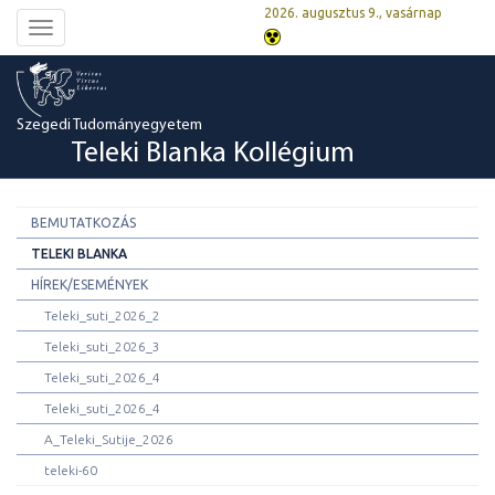
2026. augusztus 9., vasárnap
Toggle
navigation
Szegedi Tudományegyetem
Teleki Blanka Kollégium
BEMUTATKOZÁS
TELEKI BLANKA
HÍREK/ESEMÉNYEK
Teleki_suti_2026_2
Teleki_suti_2026_3
Teleki_suti_2026_4
Teleki_suti_2026_4
A_Teleki_Sutije_2026
teleki-60