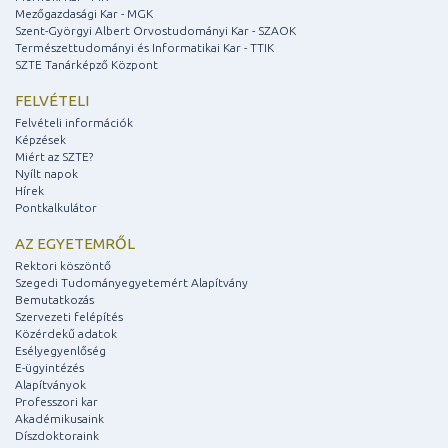
Mezőgazdasági Kar - MGK
Szent-Györgyi Albert Orvostudományi Kar - SZAOK
Természettudományi és Informatikai Kar - TTIK
SZTE Tanárképző Központ
FELVÉTELI
Felvételi információk
Képzések
Miért az SZTE?
Nyílt napok
Hírek
Pontkalkulátor
AZ EGYETEMRŐL
Rektori köszöntő
Szegedi Tudományegyetemért Alapítvány
Bemutatkozás
Szervezeti felépítés
Közérdekű adatok
Esélyegyenlőség
E-ügyintézés
Alapítványok
Professzori kar
Akadémikusaink
Díszdoktoraink