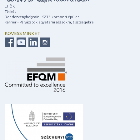
József Attila Tanulmányi és Információs Központ
EHÖK
Térkép
Rendezvényhelyszín - SZTE központi épület
Karrier - Pályázatok egyetemi állásokra, tisztségekre
KÖVESS MINKET