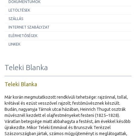
DOKUMENTUMOK
LETÖLTÉSEK
SZÁLLÁS
INTERNET SZABÁLYZAT
ELÉRHETŐSÉGEK
LINKEK
Teleki Blanka
Teleki Blanka
Már korán megmutatkozott rendkívüli tehetsége: rajzónnal, tollal,
krétával és ezüst vesszővel rajzolt; festőművésznek készült.
Budán, nagyanyja Tárnok utcai házában, Heinrich Thugut osztrák
művésznél kezdett el olajfestményeket festeni (1825–1828).
Váratlan betegsége miatt abbahagyta a festést, ám évekkel később
újrakezdte. Mikor Teleki Emmával és Brunszvik Terézzel
Szászországban jártak, számos műgyűjteményt is meglátogattak,