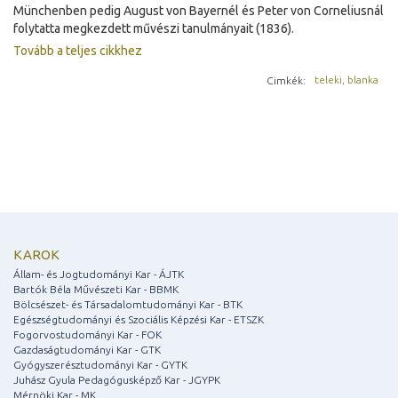
Münchenben pedig August von Bayernél és Peter von Corneliusnál
folytatta megkezdett művészi tanulmányait (1836).
Tovább a teljes cikkhez
Cimkék:
teleki
,
blanka
KAROK
Állam- és Jogtudományi Kar - ÁJTK
Bartók Béla Művészeti Kar - BBMK
Bölcsészet- és Társadalomtudományi Kar - BTK
Egészségtudományi és Szociális Képzési Kar - ETSZK
Fogorvostudományi Kar - FOK
Gazdaságtudományi Kar - GTK
Gyógyszerésztudományi Kar - GYTK
Juhász Gyula Pedagógusképző Kar - JGYPK
Mérnöki Kar - MK