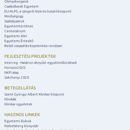
Olimpikonjaink
Családbarát Egyetem
ELI-ALPS, a szegedi lézeres kutatóközpont
Minőségügy
Szabályzatok
Egyetemtörténet
Centenárium
Egyetemi élet
Egyetemi Értesítő
Belső visszaélés-bejelentési rendszer
FEJLESZTÉSI PROJEKTEK
Interreg - Határon átnyúló együttműködések
Horizon2020
NKFI alap
Széchenyi 2020
BETEGELLÁTÁS
Szent-Györgyi Albert Klinikai Központ
Klinikák
Klinikai ügyeletek
HASZNOS LINKEK
Egyetemi klubok
Klebelsberg Könyvtár